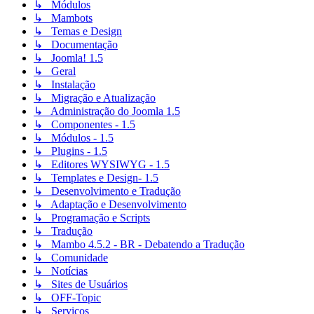
↳ Módulos
↳ Mambots
↳ Temas e Design
↳ Documentação
↳ Joomla! 1.5
↳ Geral
↳ Instalação
↳ Migração e Atualização
↳ Administração do Joomla 1.5
↳ Componentes - 1.5
↳ Módulos - 1.5
↳ Plugins - 1.5
↳ Editores WYSIWYG - 1.5
↳ Templates e Design- 1.5
↳ Desenvolvimento e Tradução
↳ Adaptação e Desenvolvimento
↳ Programação e Scripts
↳ Tradução
↳ Mambo 4.5.2 - BR - Debatendo a Tradução
↳ Comunidade
↳ Notícias
↳ Sites de Usuários
↳ OFF-Topic
↳ Serviços