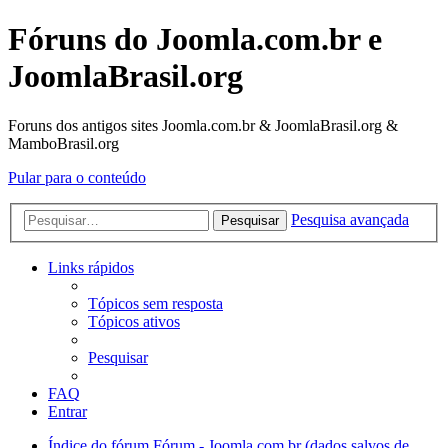
Fóruns do Joomla.com.br e
JoomlaBrasil.org
Foruns dos antigos sites Joomla.com.br & JoomlaBrasil.org &
MamboBrasil.org
Pular para o conteúdo
Pesquisa avançada
Pesquisar
Links rápidos
Tópicos sem resposta
Tópicos ativos
Pesquisar
FAQ
Entrar
Índice do fórum
Fórum - Joomla.com.br (dados salvos de