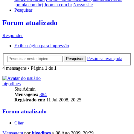
joomla.com.br)
Joomla.com.br
Nosso site
Pesquisar
Forum atualizado
Responder
Exibir página para impressão
Pesquisa avançada
Pesquisar
4 mensagens • Página
1
de
1
bigodines
Site Admin
Mensagens:
384
Registrado em:
11 Jul 2008, 20:25
Forum atualizado
Citar
Mensagem
por
bigodines
»
08 Ago 2009, 20:29