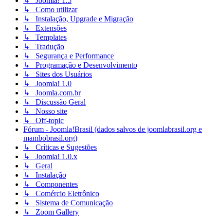
↳ Joomla! 1.5
↳ Como utilizar
↳ Instalação, Upgrade e Migração
↳ Extensões
↳ Templates
↳ Tradução
↳ Segurança e Performance
↳ Programação e Desenvolvimento
↳ Sites dos Usuários
↳ Joomla! 1.0
↳ Joomla.com.br
↳ Discussão Geral
↳ Nosso site
↳ Off-topic
Fórum - Joomla!Brasil (dados salvos de joomlabrasil.org e
mambobrasil.org)
↳ Críticas e Sugestões
↳ Joomla! 1.0.x
↳ Geral
↳ Instalação
↳ Componentes
↳ Comércio Eletrônico
↳ Sistema de Comunicação
↳ Zoom Gallery