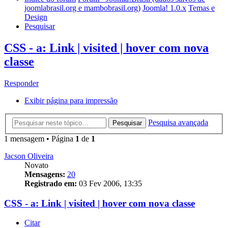
joomlabrasil.org e mambobrasil.org)
Joomla! 1.0.x
Temas e
Design
Pesquisar
CSS - a: Link | visited | hover com nova
classe
Responder
Exibir página para impressão
Pesquisa avançada
Pesquisar
1 mensagem • Página
1
de
1
Jacson Oliveira
Novato
Mensagens:
20
Registrado em:
03 Fev 2006, 13:35
CSS - a: Link | visited | hover com nova classe
Citar