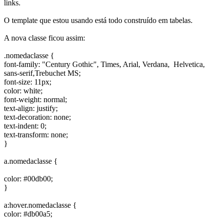
links.
O template que estou usando está todo construído em tabelas.
A nova classe ficou assim:
.nomedaclasse {
font-family: "Century Gothic", Times, Arial, Verdana, Helvetica,
sans-serif,Trebuchet MS;
font-size: 11px;
color: white;
font-weight: normal;
text-align: justify;
text-decoration: none;
text-indent: 0;
text-transform: none;
}
a.nomedaclasse {
color: #00db00;
}
a:hover.nomedaclasse {
color: #db00a5;