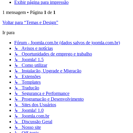
Exibir página para impressão
1 mensagem • Página
1
de
1
Voltar para “Temas e Design”
Ir para
Fórum - Joomla.com.br (dados salvos de joomla.com.br)
↳ Avisos e notícias
↳ Oportunidades de emprego e trabalho
↳ Joomla! 1.5
↳ Como utilizar
↳ Instalação, Upgrade e Migração
↳ Extensões
↳ Templates
↳ Tradução
↳ Segurança e Performance
↳ Programação e Desenvolvimento
↳ Sites dos Usuários
↳ Joomla! 1.0
↳ Joomla.com.br
↳ Discussão Geral
↳ Nosso site
↳ Off-topic