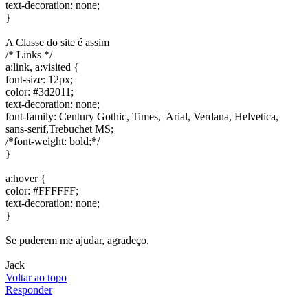
text-decoration: none;
}
A Classe do site é assim
/* Links */
a:link, a:visited {
font-size: 12px;
color: #3d2011;
text-decoration: none;
font-family: Century Gothic, Times, Arial, Verdana, Helvetica,
sans-serif,Trebuchet MS;
/*font-weight: bold;*/
}
a:hover {
color: #FFFFFF;
text-decoration: none;
}
Se puderem me ajudar, agradeço.
Jack
Voltar ao topo
Responder