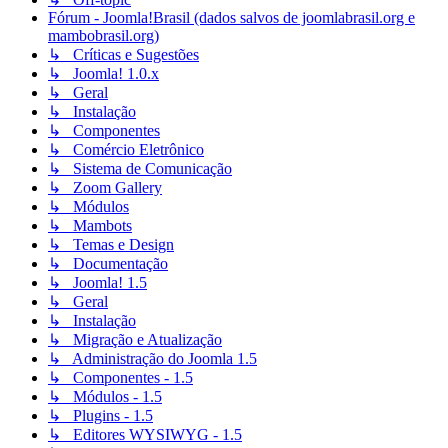
Fórum - Joomla!Brasil (dados salvos de joomlabrasil.org e
mambobrasil.org)
↳ Críticas e Sugestões
↳ Joomla! 1.0.x
↳ Geral
↳ Instalação
↳ Componentes
↳ Comércio Eletrônico
↳ Sistema de Comunicação
↳ Zoom Gallery
↳ Módulos
↳ Mambots
↳ Temas e Design
↳ Documentação
↳ Joomla! 1.5
↳ Geral
↳ Instalação
↳ Migração e Atualização
↳ Administração do Joomla 1.5
↳ Componentes - 1.5
↳ Módulos - 1.5
↳ Plugins - 1.5
↳ Editores WYSIWYG - 1.5