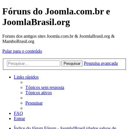
Fóruns do Joomla.com.br e
JoomlaBrasil.org
Foruns dos antigos sites Joomla.com.br & JoomlaBrasil.org &
MamboBrasil.org
Pular para o conteúdo
Pesquisa avançada
Pesquisar
Links rápidos
Tópicos sem resposta
Tópicos ativos
Pesquisar
FAQ
Entrar
Índice do fórum
Fórum - Joomla!Brasil (dados salvos de