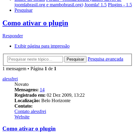
joomlabrasil.org e mambobrasil.org)
Joomla! 1.5
Plugins - 1.5
Pesquisar
Como ativar o plugin
Responder
Exibir página para impressão
Pesquisa avançada
Pesquisar
1 mensagem • Página
1
de
1
alessfrei
Novato
Mensagens:
14
Registrado em:
02 Dez 2009, 13:22
Localização:
Belo Horizonte
Contato:
Contato alessfrei
Website
Como ativar o plugin