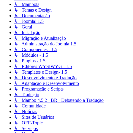
↳ Mambots
↳ Temas e Design
↳ Documentação
↳ Joomla! 1.5
↳ Geral
↳ Instalação
↳ Migração e Atualização
↳ Administração do Joomla 1.5
↳ Componentes - 1.5
↳ Módulos - 1.5
↳ Plugins - 1.5
↳ Editores WYSIWYG - 1.5
↳ Templates e Design- 1.5
↳ Desenvolvimento e Tradução
↳ Adaptação e Desenvolvimento
↳ Programação e Scripts
↳ Tradução
↳ Mambo 4.5.2 - BR - Debatendo a Tradução
↳ Comunidade
↳ Notícias
↳ Sites de Usuários
↳ OFF-Topic
↳ Serviços