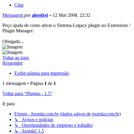
Citar
Mensagem
por
alessfrei
»
12 Mar 2008, 22:32
Peço ajuda de como ativar o Sistema-Legacy plugin no Extensions /
Plugin Manager.
Obrigado...
Voltar ao topo
Responder
Exibir página para impressão
1 mensagem • Página
1
de
1
Voltar para “Plugins - 1.5”
Ir para
Fórum - Joomla.com.br (dados salvos de joomla.com.br)
↳ Avisos e notícias
↳ Oportunidades de emprego e trabalho
↳ Joomla! 1.5