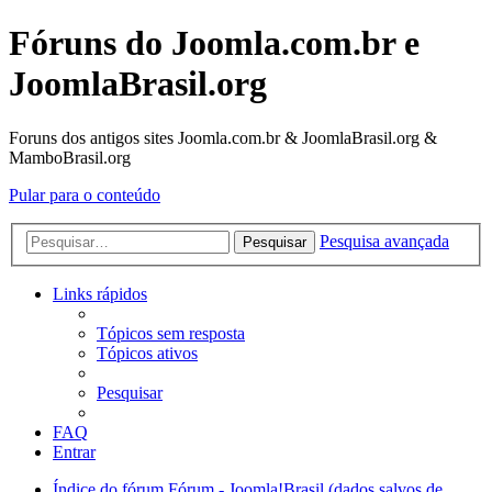
Fóruns do Joomla.com.br e
JoomlaBrasil.org
Foruns dos antigos sites Joomla.com.br & JoomlaBrasil.org &
MamboBrasil.org
Pular para o conteúdo
Pesquisa avançada
Pesquisar
Links rápidos
Tópicos sem resposta
Tópicos ativos
Pesquisar
FAQ
Entrar
Índice do fórum
Fórum - Joomla!Brasil (dados salvos de