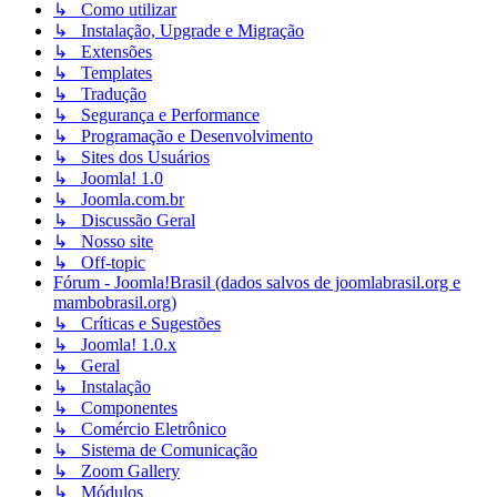
↳ Como utilizar
↳ Instalação, Upgrade e Migração
↳ Extensões
↳ Templates
↳ Tradução
↳ Segurança e Performance
↳ Programação e Desenvolvimento
↳ Sites dos Usuários
↳ Joomla! 1.0
↳ Joomla.com.br
↳ Discussão Geral
↳ Nosso site
↳ Off-topic
Fórum - Joomla!Brasil (dados salvos de joomlabrasil.org e
mambobrasil.org)
↳ Críticas e Sugestões
↳ Joomla! 1.0.x
↳ Geral
↳ Instalação
↳ Componentes
↳ Comércio Eletrônico
↳ Sistema de Comunicação
↳ Zoom Gallery
↳ Módulos