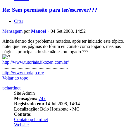
Re: Sem permissão para ler/escrever???
Citar
Mensagem
por
Manoel
»
04 Set 2008, 14:52
Ainda dentro dos problemas notados, após ter iniciado este tópico,
notei que nas páginas do fórum eu consto como logado, mas nas
páginas principais do site não estou logado.???
http://www.tutoriais.iikozen.com.br/
::::::::::::::::::::::::::::::::::::::::::::::::::::::::
http://www.molajo.org
Voltar ao topo
pchardnet
Site Admin
Mensagens:
747
Registrado em:
14 Jul 2008, 14:14
Localização:
Belo Horizonte - MG
Contato:
Contato pchardnet
Website