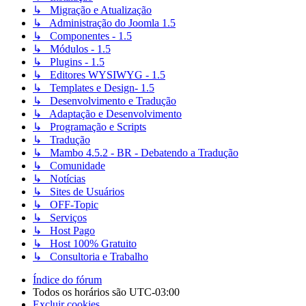
↳ Migração e Atualização
↳ Administração do Joomla 1.5
↳ Componentes - 1.5
↳ Módulos - 1.5
↳ Plugins - 1.5
↳ Editores WYSIWYG - 1.5
↳ Templates e Design- 1.5
↳ Desenvolvimento e Tradução
↳ Adaptação e Desenvolvimento
↳ Programação e Scripts
↳ Tradução
↳ Mambo 4.5.2 - BR - Debatendo a Tradução
↳ Comunidade
↳ Notícias
↳ Sites de Usuários
↳ OFF-Topic
↳ Serviços
↳ Host Pago
↳ Host 100% Gratuito
↳ Consultoria e Trabalho
Índice do fórum
Todos os horários são
UTC-03:00
Excluir cookies