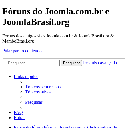
Fóruns do Joomla.com.br e
JoomlaBrasil.org
Foruns dos antigos sites Joomla.com.br & JoomlaBrasil.org &
MamboBrasil.org
Pular para o conteúdo
Pesquisa avançada
Pesquisar
Links rápidos
Tópicos sem resposta
Tópicos ativos
Pesquisar
FAQ
Entrar
Índice do fórum
Fórum - Joomla.com.br (dados salvos de