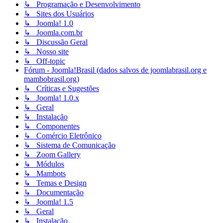
↳ Programação e Desenvolvimento
↳ Sites dos Usuários
↳ Joomla! 1.0
↳ Joomla.com.br
↳ Discussão Geral
↳ Nosso site
↳ Off-topic
Fórum - Joomla!Brasil (dados salvos de joomlabrasil.org e
mambobrasil.org)
↳ Críticas e Sugestões
↳ Joomla! 1.0.x
↳ Geral
↳ Instalação
↳ Componentes
↳ Comércio Eletrônico
↳ Sistema de Comunicação
↳ Zoom Gallery
↳ Módulos
↳ Mambots
↳ Temas e Design
↳ Documentação
↳ Joomla! 1.5
↳ Geral
↳ Instalação