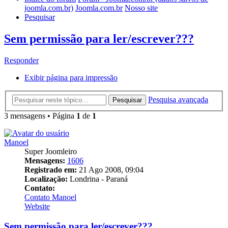
joomla.com.br)
Joomla.com.br
Nosso site
Pesquisar
Sem permissão para ler/escrever???
Responder
Exibir página para impressão
Pesquisa avançada
Pesquisar
3 mensagens • Página
1
de
1
Manoel
Super Joomleiro
Mensagens:
1606
Registrado em:
21 Ago 2008, 09:04
Localização:
Londrina - Paraná
Contato:
Contato Manoel
Website
Sem permissão para ler/escrever???