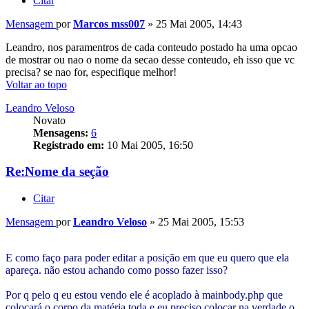
Citar
Mensagem
por
Marcos mss007
»
25 Mai 2005, 14:43
Leandro, nos paramentros de cada conteudo postado ha uma opcao
de mostrar ou nao o nome da secao desse conteudo, eh isso que vc
precisa? se nao for, especifique melhor!
Voltar ao topo
Leandro Veloso
Novato
Mensagens:
6
Registrado em:
10 Mai 2005, 16:50
Re:Nome da seção
Citar
Mensagem
por
Leandro Veloso
»
25 Mai 2005, 15:53
E como faço para poder editar a posição em que eu quero que ela
apareça. não estou achando como posso fazer isso?
Por q pelo q eu estou vendo ele é acoplado à mainbody.php que
colocará o corpo da matéria toda e eu preciso colocar na verdade o