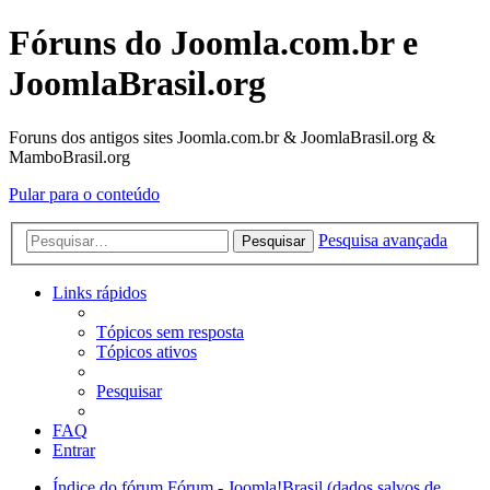
Fóruns do Joomla.com.br e
JoomlaBrasil.org
Foruns dos antigos sites Joomla.com.br & JoomlaBrasil.org &
MamboBrasil.org
Pular para o conteúdo
Pesquisa avançada
Pesquisar
Links rápidos
Tópicos sem resposta
Tópicos ativos
Pesquisar
FAQ
Entrar
Índice do fórum
Fórum - Joomla!Brasil (dados salvos de