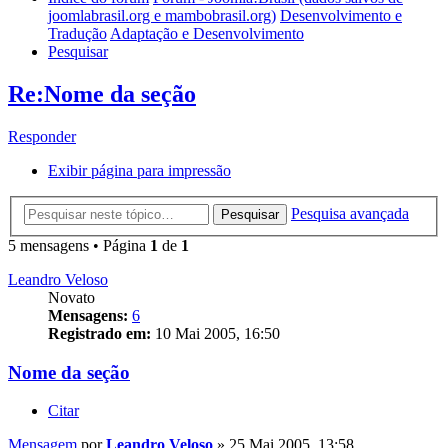
joomlabrasil.org e mambobrasil.org)
Desenvolvimento e
Tradução
Adaptação e Desenvolvimento
Pesquisar
Re:Nome da seção
Responder
Exibir página para impressão
Pesquisa avançada
Pesquisar
5 mensagens • Página
1
de
1
Leandro Veloso
Novato
Mensagens:
6
Registrado em:
10 Mai 2005, 16:50
Nome da seção
Citar
Mensagem
por
Leandro Veloso
»
25 Mai 2005, 13:58