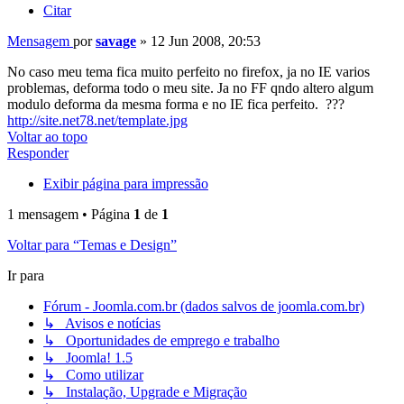
Citar
Mensagem
por
savage
»
12 Jun 2008, 20:53
No caso meu tema fica muito perfeito no firefox, ja no IE varios
problemas, deforma todo o meu site. Ja no FF qndo altero algum
modulo deforma da mesma forma e no IE fica perfeito. ???
http://site.net78.net/template.jpg
Voltar ao topo
Responder
Exibir página para impressão
1 mensagem • Página
1
de
1
Voltar para “Temas e Design”
Ir para
Fórum - Joomla.com.br (dados salvos de joomla.com.br)
↳ Avisos e notícias
↳ Oportunidades de emprego e trabalho
↳ Joomla! 1.5
↳ Como utilizar
↳ Instalação, Upgrade e Migração