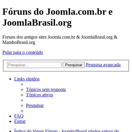
Fóruns do Joomla.com.br e
JoomlaBrasil.org
Foruns dos antigos sites Joomla.com.br & JoomlaBrasil.org &
MamboBrasil.org
Pular para o conteúdo
Pesquisa avançada
Pesquisar
Links rápidos
Tópicos sem resposta
Tópicos ativos
Pesquisar
FAQ
Entrar
Índice do fórum
Fórum - Joomla!Brasil (dados salvos de