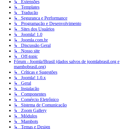
↳ Extensões
↳ Templates
↳ Tradução
↳ Segurança e Performance
↳ Programação e Desenvolvimento
↳ Sites dos Usuários
↳ Joomla! 1.0
↳ Joomla.com.br
↳ Discussão Geral
↳ Nosso site
↳ Off-topic
Fórum - Joomla!Brasil (dados salvos de joomlabrasil.org e
mambobrasil.org)
↳ Críticas e Sugestões
↳ Joomla! 1.0.x
↳ Geral
↳ Instalação
↳ Componentes
↳ Comércio Eletrônico
↳ Sistema de Comunicação
↳ Zoom Gallery
↳ Módulos
↳ Mambots
↳ Temas e Design