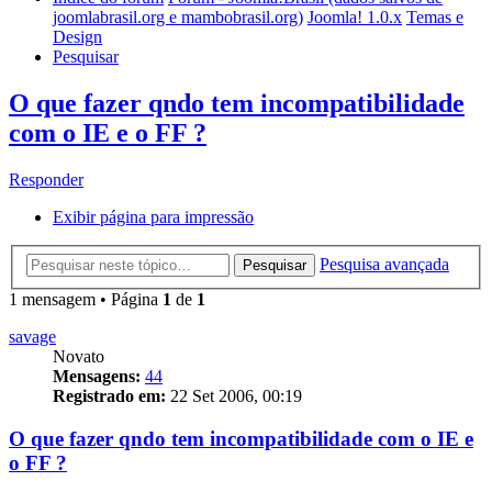
joomlabrasil.org e mambobrasil.org)
Joomla! 1.0.x
Temas e
Design
Pesquisar
O que fazer qndo tem incompatibilidade
com o IE e o FF ?
Responder
Exibir página para impressão
Pesquisa avançada
Pesquisar
1 mensagem • Página
1
de
1
savage
Novato
Mensagens:
44
Registrado em:
22 Set 2006, 00:19
O que fazer qndo tem incompatibilidade com o IE e
o FF ?