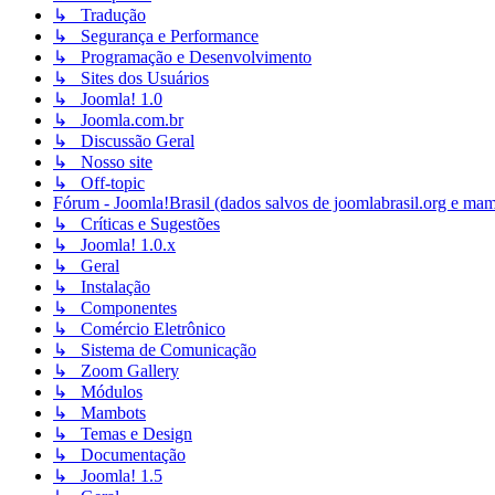
↳ Tradução
↳ Segurança e Performance
↳ Programação e Desenvolvimento
↳ Sites dos Usuários
↳ Joomla! 1.0
↳ Joomla.com.br
↳ Discussão Geral
↳ Nosso site
↳ Off-topic
Fórum - Joomla!Brasil (dados salvos de joomlabrasil.org e mam
↳ Críticas e Sugestões
↳ Joomla! 1.0.x
↳ Geral
↳ Instalação
↳ Componentes
↳ Comércio Eletrônico
↳ Sistema de Comunicação
↳ Zoom Gallery
↳ Módulos
↳ Mambots
↳ Temas e Design
↳ Documentação
↳ Joomla! 1.5