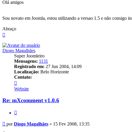
Olá amigos
Sou novato em Joomla, estou utilizando a versao 1.5 e não consigo 
Abraço
Voltar
ao
topo
Diogo Magalhães
Super Joomleiro
Mensagens:
1131
Registrado em:
27 Jun 2004, 14:09
Localização:
Belo Horizonte
Contato:
Contato
Diogo
Website
Magalhães
Re: mXcomment v1.0.6
Citar
Mensagem
por
Diogo Magalhães
»
15 Fev 2008, 13:35