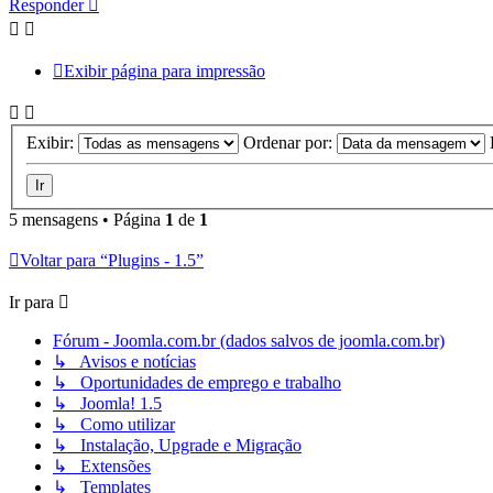
Responder
topo
Exibir página para impressão
Exibir:
Ordenar por:
5 mensagens • Página
1
de
1
Voltar para “Plugins - 1.5”
Ir para
Fórum - Joomla.com.br (dados salvos de joomla.com.br)
↳ Avisos e notícias
↳ Oportunidades de emprego e trabalho
↳ Joomla! 1.5
↳ Como utilizar
↳ Instalação, Upgrade e Migração
↳ Extensões
↳ Templates