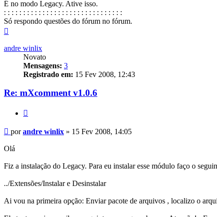
É no modo Legacy. Ative isso.
: : : : : : : : : : : : : : : : : : : : : : : : : : : : : : :
Só respondo questões do fórum no fórum.
Voltar
ao
topo
andre winlix
Novato
Mensagens:
3
Registrado em:
15 Fev 2008, 12:43
Re: mXcomment v1.0.6
Citar
Mensagem
por
andre winlix
»
15 Fev 2008, 14:05
Olá
Fiz a instalação do Legacy. Para eu instalar esse módulo faço o seguin
../Extensões/Instalar e Desinstalar
Ai vou na primeira opção: Enviar pacote de arquivos , localizo o arqu