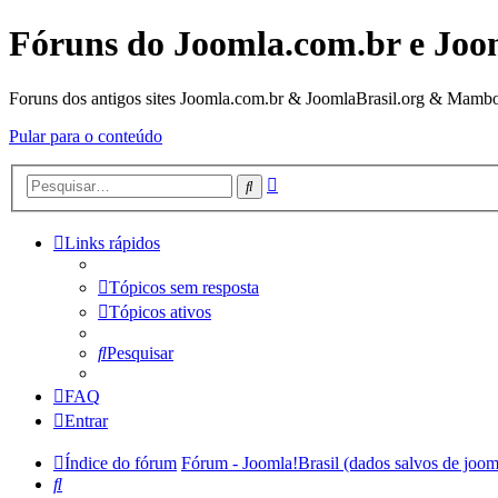
Fóruns do Joomla.com.br e Joo
Foruns dos antigos sites Joomla.com.br & JoomlaBrasil.org & Mambo
Pular para o conteúdo
Pesquisa
Pesquisar
avançada
Links rápidos
Tópicos sem resposta
Tópicos ativos
Pesquisar
FAQ
Entrar
Índice do fórum
Fórum - Joomla!Brasil (dados salvos de joom
Pesquisar