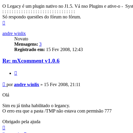
O Legacy é um plugin nativo no J1.5. Vá nso Plugins e ative-o - Sy
: : : : : : : : : : : : : : : : : : : : : : : : : : : : : : :
Só respondo questões do fórum no fórum.
Voltar
ao
topo
andre winlix
Novato
Mensagens:
3
Registrado em:
15 Fev 2008, 12:43
Re: mXcomment v1.0.6
Citar
Mensagem
por
andre winlix
»
15 Fev 2008, 21:11
Olá
Sim eu já tinha habilitado o legancy.
O erro era que a pasta /TMP não estava com permisão 777
Obrigado pela ajuda
Voltar
ao