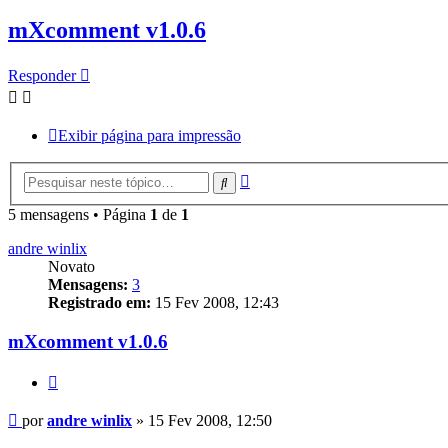
mXcomment v1.0.6
Responder
Exibir página para impressão
Pesquisa
Pesquisar
avançada
5 mensagens • Página
1
de
1
andre winlix
Novato
Mensagens:
3
Registrado em:
15 Fev 2008, 12:43
mXcomment v1.0.6
Citar
Mensagem
por
andre winlix
»
15 Fev 2008, 12:50