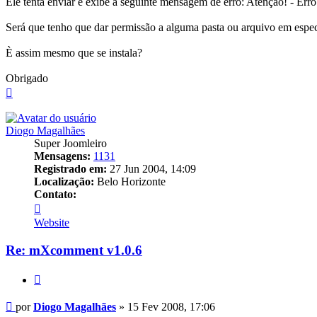
Ele tenta enviar e exibe a seguinte mensagem de erro: Atenção! - Erro
Será que tenho que dar permissão a alguma pasta ou arquivo em espec
È assim mesmo que se instala?
Obrigado
Voltar
ao
topo
Diogo Magalhães
Super Joomleiro
Mensagens:
1131
Registrado em:
27 Jun 2004, 14:09
Localização:
Belo Horizonte
Contato:
Contato
Diogo
Website
Magalhães
Re: mXcomment v1.0.6
Citar
Mensagem
por
Diogo Magalhães
»
15 Fev 2008, 17:06