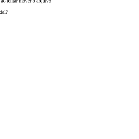
 ao tentar mover o arquivo
ial?