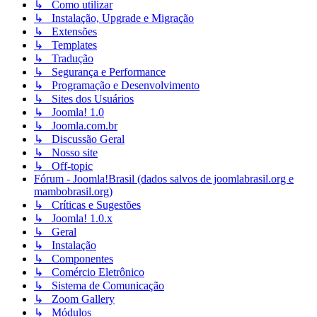
↳ Como utilizar
↳ Instalação, Upgrade e Migração
↳ Extensões
↳ Templates
↳ Tradução
↳ Segurança e Performance
↳ Programação e Desenvolvimento
↳ Sites dos Usuários
↳ Joomla! 1.0
↳ Joomla.com.br
↳ Discussão Geral
↳ Nosso site
↳ Off-topic
Fórum - Joomla!Brasil (dados salvos de joomlabrasil.org e
mambobrasil.org)
↳ Críticas e Sugestões
↳ Joomla! 1.0.x
↳ Geral
↳ Instalação
↳ Componentes
↳ Comércio Eletrônico
↳ Sistema de Comunicação
↳ Zoom Gallery
↳ Módulos