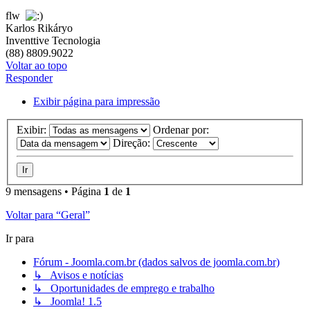
flw
Karlos Rikáryo
Inventtive Tecnologia
(88) 8809.9022
Voltar ao topo
Responder
Exibir página para impressão
Exibir:
Ordenar por:
Direção:
9 mensagens • Página
1
de
1
Voltar para “Geral”
Ir para
Fórum - Joomla.com.br (dados salvos de joomla.com.br)
↳ Avisos e notícias
↳ Oportunidades de emprego e trabalho
↳ Joomla! 1.5