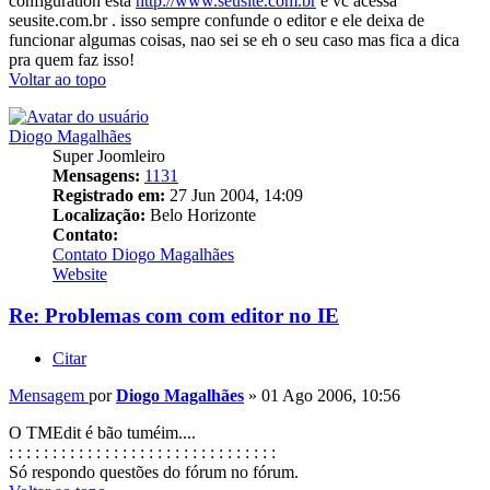
configuration esta
http://www.seusite.com.br
e vc acessa
seusite.com.br . isso sempre confunde o editor e ele deixa de
funcionar algumas coisas, nao sei se eh o seu caso mas fica a dica
pra quem faz isso!
Voltar ao topo
Diogo Magalhães
Super Joomleiro
Mensagens:
1131
Registrado em:
27 Jun 2004, 14:09
Localização:
Belo Horizonte
Contato:
Contato Diogo Magalhães
Website
Re: Problemas com com editor no IE
Citar
Mensagem
por
Diogo Magalhães
»
01 Ago 2006, 10:56
O TMEdit é bão tuméim....
: : : : : : : : : : : : : : : : : : : : : : : : : : : : : : :
Só respondo questões do fórum no fórum.