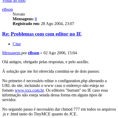
Voltar ao topo
elbson
Novato
Mensagens:
8
Registrado em:
28 Ago 2004, 23:07
Re: Problemas com com editor no IE
Citar
Mensagem
por
elbson
»
02 Ago 2006, 15:04
Olá amigos, obrigado pelas respostas, e pelo auxílio.
Á solução que me foi oferecida constitui-se de dois passos:
No primeiro é necessário editar o configuration.php alterando a
URL do site, incluindo o www caso o endereço não esteja no
fomato
www.xxx.com.br
. Os editores "burram" no IE caso essa
informação não esteja setada dessa forma em alguns tipos de
servidor.
No segundo passo é necessário dar chmod 777 em todos os arquivos
.js e .html tanto do TinyMCE quanto do JCE.