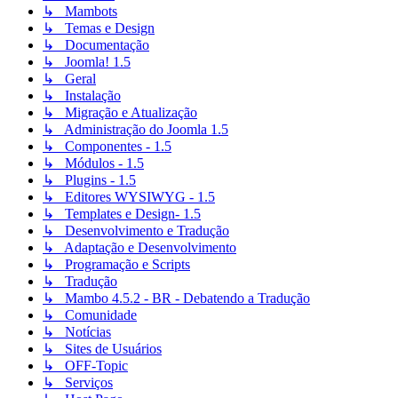
↳ Mambots
↳ Temas e Design
↳ Documentação
↳ Joomla! 1.5
↳ Geral
↳ Instalação
↳ Migração e Atualização
↳ Administração do Joomla 1.5
↳ Componentes - 1.5
↳ Módulos - 1.5
↳ Plugins - 1.5
↳ Editores WYSIWYG - 1.5
↳ Templates e Design- 1.5
↳ Desenvolvimento e Tradução
↳ Adaptação e Desenvolvimento
↳ Programação e Scripts
↳ Tradução
↳ Mambo 4.5.2 - BR - Debatendo a Tradução
↳ Comunidade
↳ Notícias
↳ Sites de Usuários
↳ OFF-Topic
↳ Serviços