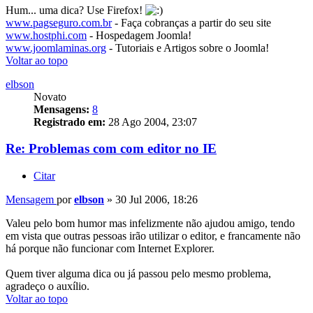
Hum... uma dica? Use Firefox!
www.pagseguro.com.br
- Faça cobranças a partir do seu site
www.hostphi.com
- Hospedagem Joomla!
www.joomlaminas.org
- Tutoriais e Artigos sobre o Joomla!
Voltar ao topo
elbson
Novato
Mensagens:
8
Registrado em:
28 Ago 2004, 23:07
Re: Problemas com com editor no IE
Citar
Mensagem
por
elbson
»
30 Jul 2006, 18:26
Valeu pelo bom humor mas infelizmente não ajudou amigo, tendo
em vista que outras pessoas irão utilizar o editor, e francamente não
há porque não funcionar com Internet Explorer.
Quem tiver alguma dica ou já passou pelo mesmo problema,
agradeço o auxílio.
Voltar ao topo