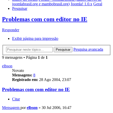
joomlabrasil.org e mambobrasil.org)
Joomla! 1.0.x
Geral
Pesquisar
Problemas com com editor no IE
Responder
Exibir página para impressão
Pesquisa avançada
Pesquisar
9 mensagens • Página
1
de
1
elbson
Novato
Mensagens:
8
Registrado em:
28 Ago 2004, 23:07
Problemas com com editor no IE
Citar
Mensagem
por
elbson
»
30 Jul 2006, 16:47