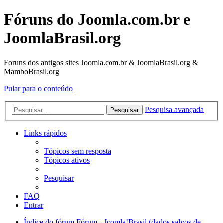
Fóruns do Joomla.com.br e
JoomlaBrasil.org
Foruns dos antigos sites Joomla.com.br & JoomlaBrasil.org &
MamboBrasil.org
Pular para o conteúdo
Pesquisa avançada
Pesquisar
Links rápidos
Tópicos sem resposta
Tópicos ativos
Pesquisar
FAQ
Entrar
Índice do fórum
Fórum - Joomla!Brasil (dados salvos de