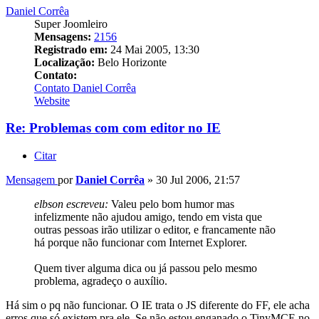
Daniel Corrêa
Super Joomleiro
Mensagens:
2156
Registrado em:
24 Mai 2005, 13:30
Localização:
Belo Horizonte
Contato:
Contato Daniel Corrêa
Website
Re: Problemas com com editor no IE
Citar
Mensagem
por
Daniel Corrêa
»
30 Jul 2006, 21:57
elbson escreveu:
Valeu pelo bom humor mas
infelizmente não ajudou amigo, tendo em vista que
outras pessoas irão utilizar o editor, e francamente não
há porque não funcionar com Internet Explorer.
Quem tiver alguma dica ou já passou pelo mesmo
problema, agradeço o auxílio.
Há sim o pq não funcionar. O IE trata o JS diferente do FF, ele acha
erros que só existem pra ele. Se não estou enganado o TinyMCE no