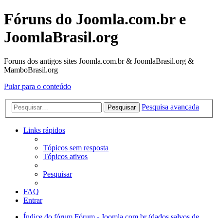
Fóruns do Joomla.com.br e
JoomlaBrasil.org
Foruns dos antigos sites Joomla.com.br & JoomlaBrasil.org &
MamboBrasil.org
Pular para o conteúdo
Pesquisa avançada
Pesquisar
Links rápidos
Tópicos sem resposta
Tópicos ativos
Pesquisar
FAQ
Entrar
Índice do fórum
Fórum - Joomla.com.br (dados salvos de