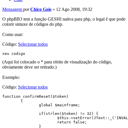
Mensagem
por
Chico Gois
»
12 Ago 2008, 19:32
O phpBB3 tem a função GESHI nativa para php, o legal é que pode
colorir sintaxe de códigos do php.
Como usar:
Código:
Selecionar todos
seu codigo
(Aqui foi colocado o * para efeito de visualização do código,
obviamente deve ser retirado.)
Exemplo:
Código:
Selecionar todos
function confirmReset($token)

        {                

                global $mainframe;

                if(strlen($token) != 32) {

                        $this->setError(JText::_('INVAL
                        return false;

                }
