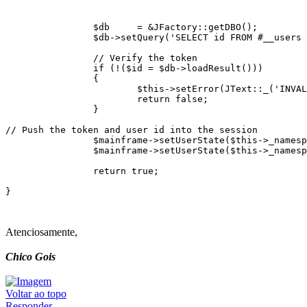
                $db     = &JFactory::getDBO();

                $db->setQuery('SELECT id FROM #__users 
                // Verify the token

                if (!($id = $db->loadResult()))

                {

                        $this->setError(JText::_('INVAL
                        return false;

                }

// Push the token and user id into the session

                $mainframe->setUserState($this->_namesp
                $mainframe->setUserState($this->_namesp
                return true;

}

Atenciosamente,
Chico Gois
Voltar ao topo
Responder