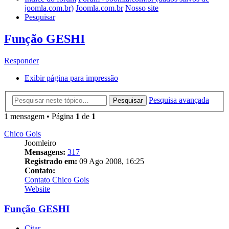
joomla.com.br)
Joomla.com.br
Nosso site
Pesquisar
Função GESHI
Responder
Exibir página para impressão
Pesquisa avançada
Pesquisar
1 mensagem • Página
1
de
1
Chico Gois
Joomleiro
Mensagens:
317
Registrado em:
09 Ago 2008, 16:25
Contato:
Contato Chico Gois
Website
Função GESHI
Citar