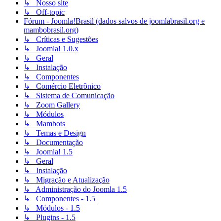
↳ Nosso site
↳ Off-topic
Fórum - Joomla!Brasil (dados salvos de joomlabrasil.org e
mambobrasil.org)
↳ Críticas e Sugestões
↳ Joomla! 1.0.x
↳ Geral
↳ Instalação
↳ Componentes
↳ Comércio Eletrônico
↳ Sistema de Comunicação
↳ Zoom Gallery
↳ Módulos
↳ Mambots
↳ Temas e Design
↳ Documentação
↳ Joomla! 1.5
↳ Geral
↳ Instalação
↳ Migração e Atualização
↳ Administração do Joomla 1.5
↳ Componentes - 1.5
↳ Módulos - 1.5
↳ Plugins - 1.5