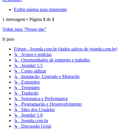
Exibir página para impressão
1 mensagem • Página
1
de
1
Voltar para “Nosso site”
Ir para
Fórum - Joomla.com.br (dados salvos de joomla.com.br)
↳ Avisos e notícias
↳ Oportunidades de emprego e trabalho
↳ Joomla! 1.5
↳ Como utilizar
↳ Instalação, Upgrade e Migração
↳ Extensões
↳ Templates
↳ Tradução
↳ Segurança e Performance
↳ Programação e Desenvolvimento
↳ Sites dos Usuários
↳ Joomla! 1.0
↳ Joomla.com.br
↳ Discussão Geral