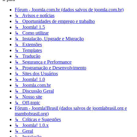
Fórum - Joomla.com.br (dados salvos de joomla.com.br)
↳ Avisos e notícias
↳ Oportunidades de emprego e trabalho
↳ Joomla! 1.5
↳ Como utilizar
↳ Instalação, Upgrade e Migração
↳ Extensões
↳ Templates
↳ Tradução
↳ Segurança e Performance
↳ Programação e Desenvolvimento
↳ Sites dos Usuários
↳ Joomla! 1.0
↳ Joomla.com.br
↳ Discussão Geral
↳ Nosso site
↳ Off-topic
Fórum - Joomla!Brasil (dados salvos de joomlabrasil.org e
mambobrasil.org)
↳ Críticas e Sugestões
↳ Joomla! 1.0.x
↳ Geral
↳ Instalação