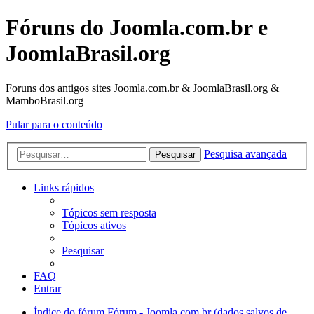
Fóruns do Joomla.com.br e
JoomlaBrasil.org
Foruns dos antigos sites Joomla.com.br & JoomlaBrasil.org &
MamboBrasil.org
Pular para o conteúdo
Pesquisa avançada
Pesquisar
Links rápidos
Tópicos sem resposta
Tópicos ativos
Pesquisar
FAQ
Entrar
Índice do fórum
Fórum - Joomla.com.br (dados salvos de