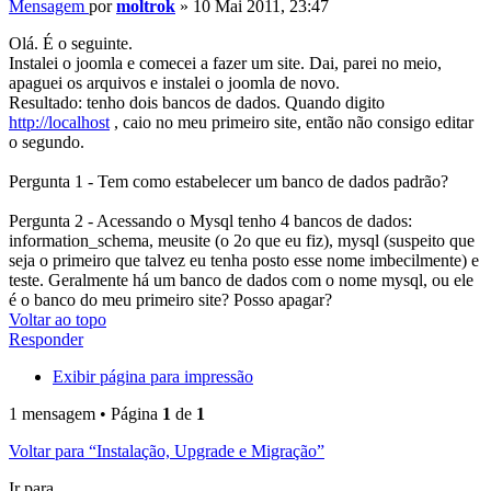
Mensagem
por
moltrok
»
10 Mai 2011, 23:47
Olá. É o seguinte.
Instalei o joomla e comecei a fazer um site. Dai, parei no meio,
apaguei os arquivos e instalei o joomla de novo.
Resultado: tenho dois bancos de dados. Quando digito
http://localhost
, caio no meu primeiro site, então não consigo editar
o segundo.
Pergunta 1 - Tem como estabelecer um banco de dados padrão?
Pergunta 2 - Acessando o Mysql tenho 4 bancos de dados:
information_schema, meusite (o 2o que eu fiz), mysql (suspeito que
seja o primeiro que talvez eu tenha posto esse nome imbecilmente) e
teste. Geralmente há um banco de dados com o nome mysql, ou ele
é o banco do meu primeiro site? Posso apagar?
Voltar ao topo
Responder
Exibir página para impressão
1 mensagem • Página
1
de
1
Voltar para “Instalação, Upgrade e Migração”
Ir para