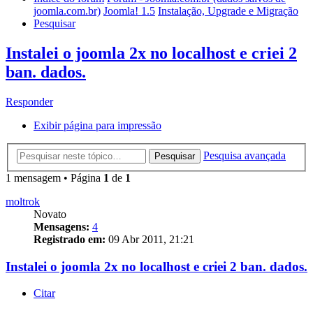
joomla.com.br)
Joomla! 1.5
Instalação, Upgrade e Migração
Pesquisar
Instalei o joomla 2x no localhost e criei 2
ban. dados.
Responder
Exibir página para impressão
Pesquisa avançada
Pesquisar
1 mensagem • Página
1
de
1
moltrok
Novato
Mensagens:
4
Registrado em:
09 Abr 2011, 21:21
Instalei o joomla 2x no localhost e criei 2 ban. dados.
Citar