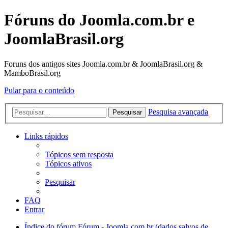
Fóruns do Joomla.com.br e
JoomlaBrasil.org
Foruns dos antigos sites Joomla.com.br & JoomlaBrasil.org &
MamboBrasil.org
Pular para o conteúdo
Pesquisa avançada
Pesquisar
Links rápidos
Tópicos sem resposta
Tópicos ativos
Pesquisar
FAQ
Entrar
Índice do fórum
Fórum - Joomla.com.br (dados salvos de