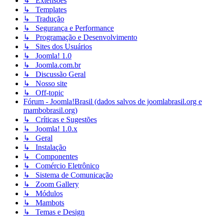
↳ Extensões
↳ Templates
↳ Tradução
↳ Segurança e Performance
↳ Programação e Desenvolvimento
↳ Sites dos Usuários
↳ Joomla! 1.0
↳ Joomla.com.br
↳ Discussão Geral
↳ Nosso site
↳ Off-topic
Fórum - Joomla!Brasil (dados salvos de joomlabrasil.org e
mambobrasil.org)
↳ Críticas e Sugestões
↳ Joomla! 1.0.x
↳ Geral
↳ Instalação
↳ Componentes
↳ Comércio Eletrônico
↳ Sistema de Comunicação
↳ Zoom Gallery
↳ Módulos
↳ Mambots
↳ Temas e Design