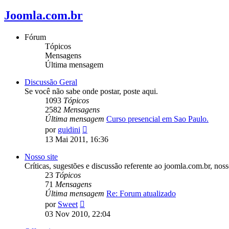
Joomla.com.br
Fórum
Tópicos
Mensagens
Última mensagem
Discussão Geral
Se você não sabe onde postar, poste aqui.
1093
Tópicos
2582
Mensagens
Última mensagem
Curso presencial em Sao Paulo.
Ver
por
guidini
última
13 Mai 2011, 16:36
mensagem
Nosso site
Críticas, sugestões e discussão referente ao joomla.com.br, nos
23
Tópicos
71
Mensagens
Última mensagem
Re: Forum atualizado
Ver
por
Sweet
última
03 Nov 2010, 22:04
mensagem