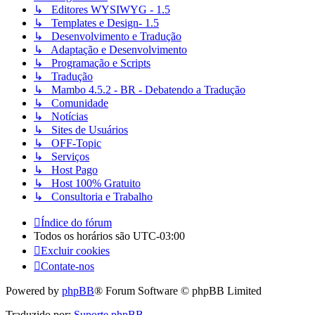
↳ Editores WYSIWYG - 1.5
↳ Templates e Design- 1.5
↳ Desenvolvimento e Tradução
↳ Adaptação e Desenvolvimento
↳ Programação e Scripts
↳ Tradução
↳ Mambo 4.5.2 - BR - Debatendo a Tradução
↳ Comunidade
↳ Notícias
↳ Sites de Usuários
↳ OFF-Topic
↳ Serviços
↳ Host Pago
↳ Host 100% Gratuito
↳ Consultoria e Trabalho
Índice do fórum
Todos os horários são
UTC-03:00
Excluir cookies
Contate-nos
Powered by
phpBB
® Forum Software © phpBB Limited
Traduzido por:
Suporte phpBB