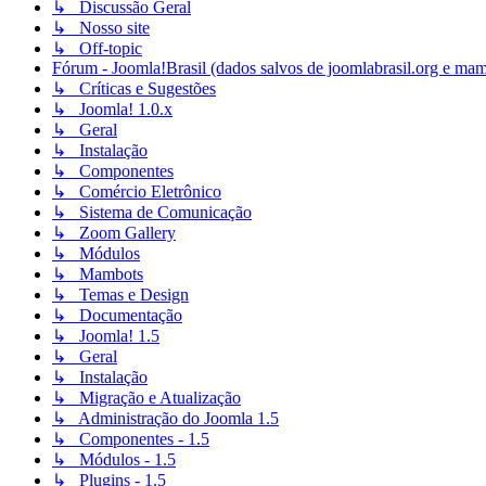
↳ Discussão Geral
↳ Nosso site
↳ Off-topic
Fórum - Joomla!Brasil (dados salvos de joomlabrasil.org e mam
↳ Críticas e Sugestões
↳ Joomla! 1.0.x
↳ Geral
↳ Instalação
↳ Componentes
↳ Comércio Eletrônico
↳ Sistema de Comunicação
↳ Zoom Gallery
↳ Módulos
↳ Mambots
↳ Temas e Design
↳ Documentação
↳ Joomla! 1.5
↳ Geral
↳ Instalação
↳ Migração e Atualização
↳ Administração do Joomla 1.5
↳ Componentes - 1.5
↳ Módulos - 1.5
↳ Plugins - 1.5