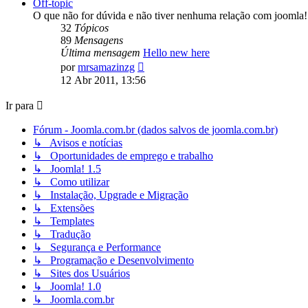
Off-topic
O que não for dúvida e não tiver nenhuma relação com joomla!
32
Tópicos
89
Mensagens
Última mensagem
Hello new here
Ver
por
mrsamazinzg
última
12 Abr 2011, 13:56
mensagem
Ir para
Fórum - Joomla.com.br (dados salvos de joomla.com.br)
↳ Avisos e notícias
↳ Oportunidades de emprego e trabalho
↳ Joomla! 1.5
↳ Como utilizar
↳ Instalação, Upgrade e Migração
↳ Extensões
↳ Templates
↳ Tradução
↳ Segurança e Performance
↳ Programação e Desenvolvimento
↳ Sites dos Usuários
↳ Joomla! 1.0
↳ Joomla.com.br