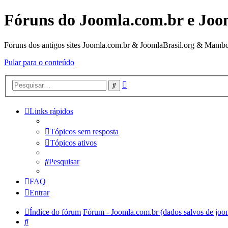
Fóruns do Joomla.com.br e Joo
Foruns dos antigos sites Joomla.com.br & JoomlaBrasil.org & Mambo
Pular para o conteúdo
Pesquisa
Pesquisar
avançada
Links rápidos
Tópicos sem resposta
Tópicos ativos
Pesquisar
FAQ
Entrar
Índice do fórum
Fórum - Joomla.com.br (dados salvos de joo
Pesquisar