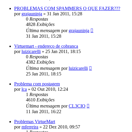
PROBLEMAS COM SPAMMERS O QUE FAZER???
por
grajauninja
»
31 Jan 2011, 15:28
0
Respostas
4828
Exibições
Última mensagem
por
grajauninja
31 Jan 2011, 15:28
Virtuemart - endereço de cobrança
por
luizicarelli
»
25 Jan 2011, 18:15
0
Respostas
4382
Exibições
Última mensagem
por
luizicarelli
25 Jan 2011, 18:15
Problema com postagem
por
lca
»
02 Out 2010, 12:24
1
Respostas
4610
Exibições
Última mensagem
por
CL3CIO
11 Jan 2011, 16:22
Problemas VirtueMart
por
mferreira
»
22 Dez 2010, 09:57