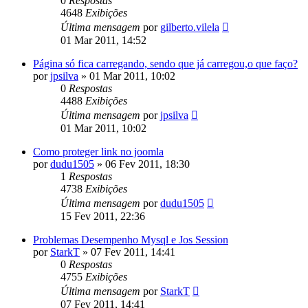
0
Respostas
4648
Exibições
Última mensagem
por
gilberto.vilela
01 Mar 2011, 14:52
Página só fica carregando, sendo que já carregou,o que faço?
por
jpsilva
»
01 Mar 2011, 10:02
0
Respostas
4488
Exibições
Última mensagem
por
jpsilva
01 Mar 2011, 10:02
Como proteger link no joomla
por
dudu1505
»
06 Fev 2011, 18:30
1
Respostas
4738
Exibições
Última mensagem
por
dudu1505
15 Fev 2011, 22:36
Problemas Desempenho Mysql e Jos Session
por
StarkT
»
07 Fev 2011, 14:41
0
Respostas
4755
Exibições
Última mensagem
por
StarkT
07 Fev 2011, 14:41