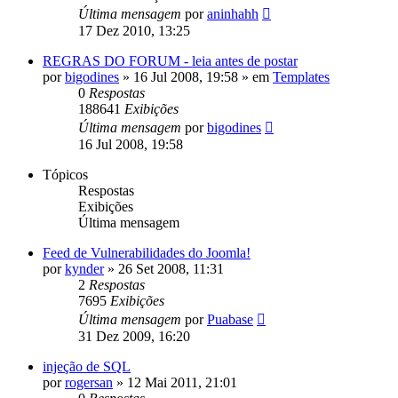
Última mensagem
por
aninhahh
17 Dez 2010, 13:25
REGRAS DO FORUM - leia antes de postar
por
bigodines
»
16 Jul 2008, 19:58
» em
Templates
0
Respostas
188641
Exibições
Última mensagem
por
bigodines
16 Jul 2008, 19:58
Tópicos
Respostas
Exibições
Última mensagem
Feed de Vulnerabilidades do Joomla!
por
kynder
»
26 Set 2008, 11:31
2
Respostas
7695
Exibições
Última mensagem
por
Puabase
31 Dez 2009, 16:20
injeção de SQL
por
rogersan
»
12 Mai 2011, 21:01