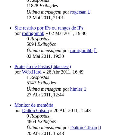
0
Respostas
11828
Exibições
Última mensagem
por
rogersan
12 Mai 2011, 21:01
Site restrito por IPs ou ranges de IPs
por
rodrigomhb
»
02 Mai 2011, 19:30
0
Respostas
5094
Exibições
Última mensagem
por
rodrigomhb
02 Mai 2011, 19:30
Proteção de Pastas (.htaccess)
por
Web.Hard
»
26 Abr 2011, 16:49
1
Respostas
5147
Exibições
Última mensagem
por
himler
27 Abr 2011, 12:44
Monitor de memória
por
Dalton Gilson
»
20 Abr 2011, 15:48
0
Respostas
4864
Exibições
Última mensagem
por
Dalton Gilson
20 Abr 2011, 15:48