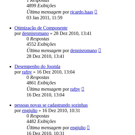
1
Respostas
4899
Exibições
Última mensagem
por
ricardo.haas
03 Jan 2011, 11:59
Otimização de Componente
por
dennisromano
»
28 Dez 2010, 13:41
0
Respostas
4552
Exibições
Última mensagem
por
dennisromano
28 Dez 2010, 13:41
Desempenho do Joomla
por
rafpv
»
16 Dez 2010, 13:04
0
Respostas
4861
Exibições
Última mensagem
por
rafpv
16 Dez 2010, 13:04
pessoas novas se cadastrando sozinhas
por
engjulio
»
16 Dez 2010, 10:31
0
Respostas
4482
Exibições
Última mensagem
por
engjulio
16 Dez 2010, 10:31