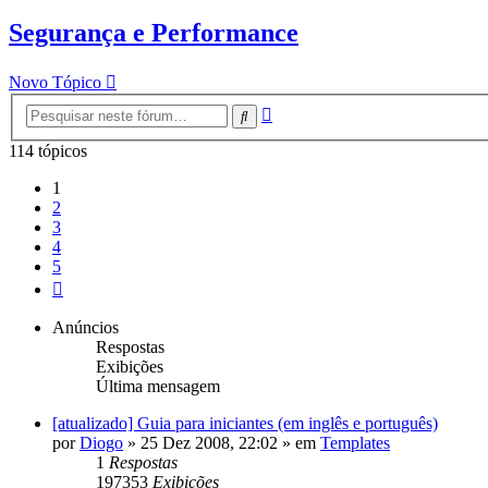
Segurança e Performance
Novo Tópico
Pesquisa
Pesquisar
avançada
114 tópicos
1
2
3
4
5
Próximo
Anúncios
Respostas
Exibições
Última mensagem
[atualizado] Guia para iniciantes (em inglês e português)
por
Diogo
»
25 Dez 2008, 22:02
» em
Templates
1
Respostas
197353
Exibições