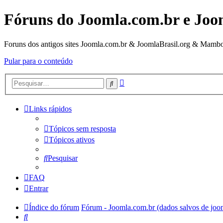
Fóruns do Joomla.com.br e Joo
Foruns dos antigos sites Joomla.com.br & JoomlaBrasil.org & Mambo
Pular para o conteúdo
Pesquisa
Pesquisar
avançada
Links rápidos
Tópicos sem resposta
Tópicos ativos
Pesquisar
FAQ
Entrar
Índice do fórum
Fórum - Joomla.com.br (dados salvos de joo
Pesquisar