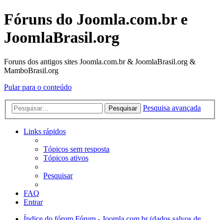
Fóruns do Joomla.com.br e
JoomlaBrasil.org
Foruns dos antigos sites Joomla.com.br & JoomlaBrasil.org &
MamboBrasil.org
Pular para o conteúdo
Pesquisa avançada
Pesquisar
Links rápidos
Tópicos sem resposta
Tópicos ativos
Pesquisar
FAQ
Entrar
Índice do fórum
Fórum - Joomla.com.br (dados salvos de