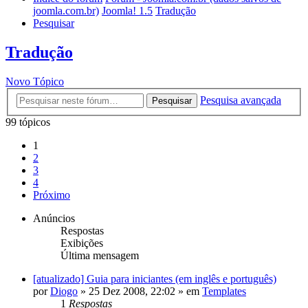
joomla.com.br)
Joomla! 1.5
Tradução
Pesquisar
Tradução
Novo Tópico
Pesquisa avançada
Pesquisar
99 tópicos
1
2
3
4
Próximo
Anúncios
Respostas
Exibições
Última mensagem
[atualizado] Guia para iniciantes (em inglês e português)
por
Diogo
»
25 Dez 2008, 22:02
» em
Templates
1
Respostas