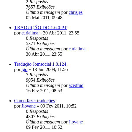
2
Respostas
7657
Exibições
Última mensagem
por
chrisjes
05 Mai 2011, 09:48
TRADUÇÃO DO 1.6.0 PT
por
carlalima
»
30 Abr 2011, 23:55
0
Respostas
5371
Exibições
Última mensagem
por
carlalima
30 Abr 2011, 23:55
Tradução Jomsocial 1.0.124
por
tgo
»
18 Jun 2009, 11:56
7
Respostas
9054
Exibições
Última mensagem
por
acedfud
16 Fev 2011, 08:53
Como fazer traduções
por
Jiovane
»
09 Fev 2011, 10:52
0
Respostas
4807
Exibições
Última mensagem
por
Jiovane
09 Fev 2011, 10:52