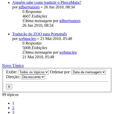
Alguém sabe como traduzir o PhocaMaps?
por
gilbertjuniors
»
26 Jun 2010, 08:34
0
Respostas
4607
Exibições
Última mensagem
por
gilbertjuniors
26 Jun 2010, 08:34
Tradução do ZOO para Português
por
webnucleo
»
21 Mai 2010, 05:48
0
Respostas
5008
Exibições
Última mensagem
por
webnucleo
21 Mai 2010, 05:48
Novo Tópico
Exibir:
Ordenar por:
Direção:
99 tópicos
1
2
3