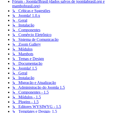
Fórum - Joomla!Brasil (dados salvos de joomlabrasil.org e
mambobrasil.org)
↳ Críticas e Sugestões
↳ Joomla! 1.0.x
↳ Geral
↳ Instalação
↳ Componentes
↳ Comércio Eletrônico
↳ Sistema de Comunicação
↳ Zoom Gallery
↳ Módulos
↳ Mambots
↳ Temas e Design
↳ Documentação
↳ Joomla! 1.5
↳ Geral
↳ Instalação
↳ Migração e Atualização
↳ Administração do Joomla 1.5
↳ Componentes - 1.5
↳ Módulos - 1.5
↳ Plugins - 1.5
↳ Editores WYSIWYG - 1.5
↳ Templates e Design- 1.5