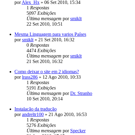
por
Alex_Hx
»
06 Set 2010, 15:34
1
Respostas
5097
Exibições
Última mensagem
por
smiklt
22 Set 2010, 10:51
Mesma Linguagem para varios Países
por
smiklt
»
21 Set 2010, 16:32
0
Respostas
4474
Exibições
Última mensagem
por
smiklt
21 Set 2010, 16:32
Como deixar o site em 2 idiomas?
por
lrass286
»
12 Ago 2010, 10:33
1
Respostas
5191
Exibições
Última mensagem
por
Dr. Stranho
10 Set 2010, 20:14
Instalação da tradução
por
andreltr100
»
21 Ago 2010, 16:53
1
Respostas
5276
Exibições
Última mensagem
por
Specker