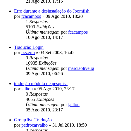
21 Ago 2010, 17:15
Erro durante a desinstalação do Joomfish
por
fcacampos
»
09 Ago 2010, 18:20
1
Respostas
5109
Exibições
Última mensagem
por
fcacampos
10 Ago 2010, 14:17
Tradução Login
por
bezerra
»
03 Set 2008, 16:42
9
Respostas
10935
Exibições
Última mensagem
por
marciaoliveira
09 Ago 2010, 06:56
tradução módulo de pesquisa
por
jailton
»
05 Ago 2010, 23:17
0
Respostas
4655
Exibições
Última mensagem
por
jailton
05 Ago 2010, 23:17
GroupJive Tradução
por
pedrocarvalho
»
31 Jul 2010, 18:50
0
Respostas