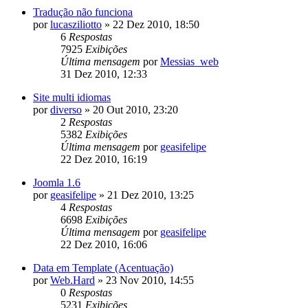
Tradução não funciona
por
lucasziliotto
»
22 Dez 2010, 18:50
6
Respostas
7925
Exibições
Última mensagem
por
Messias_web
31 Dez 2010, 12:33
Site multi idiomas
por
diverso
»
20 Out 2010, 23:20
2
Respostas
5382
Exibições
Última mensagem
por
geasifelipe
22 Dez 2010, 16:19
Joomla 1.6
por
geasifelipe
»
21 Dez 2010, 13:25
4
Respostas
6698
Exibições
Última mensagem
por
geasifelipe
22 Dez 2010, 16:06
Data em Template (Acentuação)
por
Web.Hard
»
23 Nov 2010, 14:55
0
Respostas
5231
Exibições