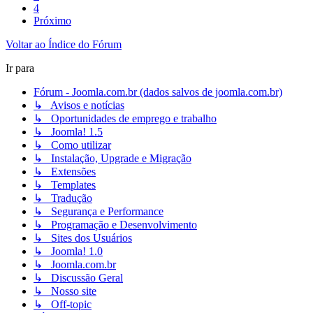
4
Próximo
Voltar ao Índice do Fórum
Ir para
Fórum - Joomla.com.br (dados salvos de joomla.com.br)
↳ Avisos e notícias
↳ Oportunidades de emprego e trabalho
↳ Joomla! 1.5
↳ Como utilizar
↳ Instalação, Upgrade e Migração
↳ Extensões
↳ Templates
↳ Tradução
↳ Segurança e Performance
↳ Programação e Desenvolvimento
↳ Sites dos Usuários
↳ Joomla! 1.0
↳ Joomla.com.br
↳ Discussão Geral
↳ Nosso site
↳ Off-topic