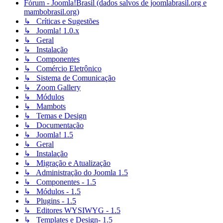
Fórum - Joomla!Brasil (dados salvos de joomlabrasil.org e
mambobrasil.org)
↳ Críticas e Sugestões
↳ Joomla! 1.0.x
↳ Geral
↳ Instalação
↳ Componentes
↳ Comércio Eletrônico
↳ Sistema de Comunicação
↳ Zoom Gallery
↳ Módulos
↳ Mambots
↳ Temas e Design
↳ Documentação
↳ Joomla! 1.5
↳ Geral
↳ Instalação
↳ Migração e Atualização
↳ Administração do Joomla 1.5
↳ Componentes - 1.5
↳ Módulos - 1.5
↳ Plugins - 1.5
↳ Editores WYSIWYG - 1.5
↳ Templates e Design- 1.5