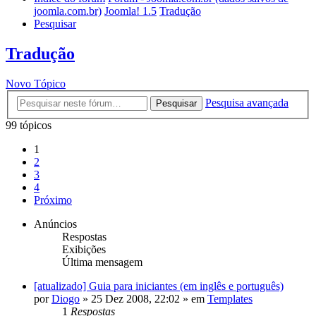
joomla.com.br)
Joomla! 1.5
Tradução
Pesquisar
Tradução
Novo Tópico
Pesquisa avançada
Pesquisar
99 tópicos
1
2
3
4
Próximo
Anúncios
Respostas
Exibições
Última mensagem
[atualizado] Guia para iniciantes (em inglês e português)
por
Diogo
»
25 Dez 2008, 22:02
» em
Templates
1
Respostas