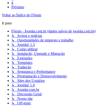
4
Próximo
Voltar ao Índice do Fórum
Ir para
Fórum - Joomla.com.br (dados salvos de joomla.com.br)
↳ Avisos e notícias
↳ Oportunidades de emprego e trabalho
↳ Joomla! 1.5
↳ Como utilizar
↳ Instalação, Upgrade e Migração
↳ Extensões
↳ Templates
↳ Tradução
↳ Segurança e Performance
↳ Programação e Desenvolvimento
↳ Sites dos Usuários
↳ Joomla! 1.0
↳ Joomla.com.br
↳ Discussão Geral
↳ Nosso site
↳ Off-topic