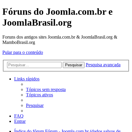
Fóruns do Joomla.com.br e
JoomlaBrasil.org
Foruns dos antigos sites Joomla.com.br & JoomlaBrasil.org &
MamboBrasil.org
Pular para o conteúdo
Pesquisa avançada
Pesquisar
Links rápidos
Tópicos sem resposta
Tópicos ativos
Pesquisar
FAQ
Entrar
Índice do fórum
Fórum - Joomla.com.br (dados salvos de