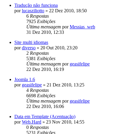
Tradução não funciona
por
lucasziliotto
»
22 Dez 2010, 18:50
6
Respostas
7925
Exibições
Última mensagem
por
Messias_web
31 Dez 2010, 12:33
Site multi idiomas
por
diverso
»
20 Out 2010, 23:20
2
Respostas
5381
Exibições
Última mensagem
por
geasifelipe
22 Dez 2010, 16:19
Joomla 1.6
por
geasifelipe
»
21 Dez 2010, 13:25
4
Respostas
6698
Exibições
Última mensagem
por
geasifelipe
22 Dez 2010, 16:06
Data em Template (Acentuação)
por
Web.Hard
»
23 Nov 2010, 14:55
0
Respostas
5231
Exibições