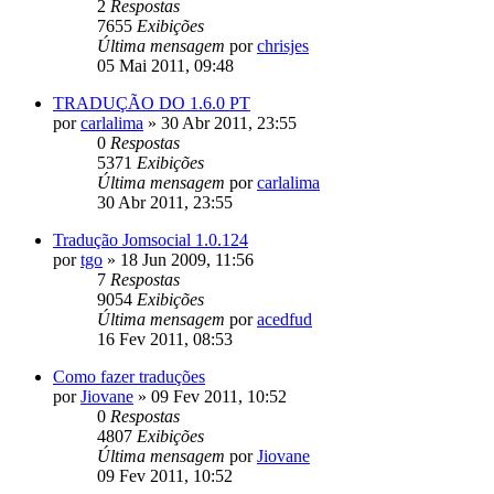
2
Respostas
7655
Exibições
Última mensagem
por
chrisjes
05 Mai 2011, 09:48
TRADUÇÃO DO 1.6.0 PT
por
carlalima
»
30 Abr 2011, 23:55
0
Respostas
5371
Exibições
Última mensagem
por
carlalima
30 Abr 2011, 23:55
Tradução Jomsocial 1.0.124
por
tgo
»
18 Jun 2009, 11:56
7
Respostas
9054
Exibições
Última mensagem
por
acedfud
16 Fev 2011, 08:53
Como fazer traduções
por
Jiovane
»
09 Fev 2011, 10:52
0
Respostas
4807
Exibições
Última mensagem
por
Jiovane
09 Fev 2011, 10:52