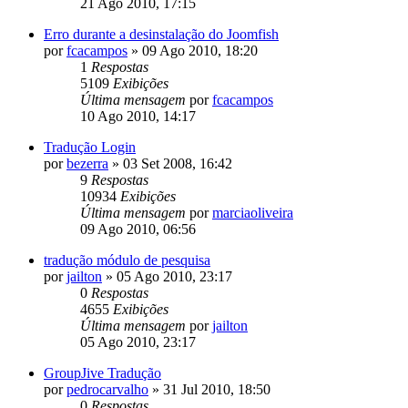
21 Ago 2010, 17:15
Erro durante a desinstalação do Joomfish
por
fcacampos
»
09 Ago 2010, 18:20
1
Respostas
5109
Exibições
Última mensagem
por
fcacampos
10 Ago 2010, 14:17
Tradução Login
por
bezerra
»
03 Set 2008, 16:42
9
Respostas
10934
Exibições
Última mensagem
por
marciaoliveira
09 Ago 2010, 06:56
tradução módulo de pesquisa
por
jailton
»
05 Ago 2010, 23:17
0
Respostas
4655
Exibições
Última mensagem
por
jailton
05 Ago 2010, 23:17
GroupJive Tradução
por
pedrocarvalho
»
31 Jul 2010, 18:50
0
Respostas