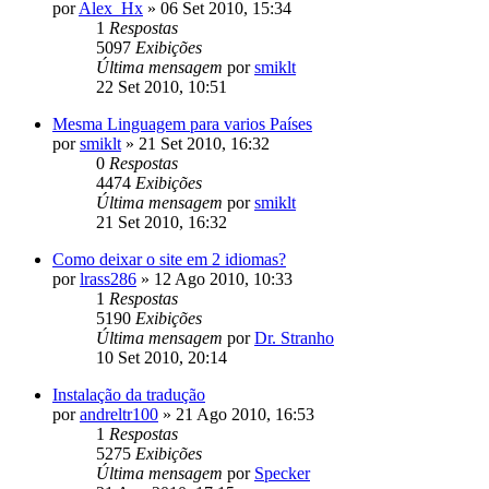
por
Alex_Hx
»
06 Set 2010, 15:34
1
Respostas
5097
Exibições
Última mensagem
por
smiklt
22 Set 2010, 10:51
Mesma Linguagem para varios Países
por
smiklt
»
21 Set 2010, 16:32
0
Respostas
4474
Exibições
Última mensagem
por
smiklt
21 Set 2010, 16:32
Como deixar o site em 2 idiomas?
por
lrass286
»
12 Ago 2010, 10:33
1
Respostas
5190
Exibições
Última mensagem
por
Dr. Stranho
10 Set 2010, 20:14
Instalação da tradução
por
andreltr100
»
21 Ago 2010, 16:53
1
Respostas
5275
Exibições
Última mensagem
por
Specker