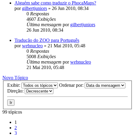
Alguém sabe como traduzir o PhocaMaps?
por
gilbertjuniors
»
26 Jun 2010, 08:34
0
Respostas
4607
Exibições
Última mensagem
por
gilbertjuniors
26 Jun 2010, 08:34
Tradução do ZOO para Português
por
webnucleo
»
21 Mai 2010, 05:48
0
Respostas
5008
Exibições
Última mensagem
por
webnucleo
21 Mai 2010, 05:48
Novo Tópico
Exibir:
Ordenar por:
Direção:
99 tópicos
1
2
3