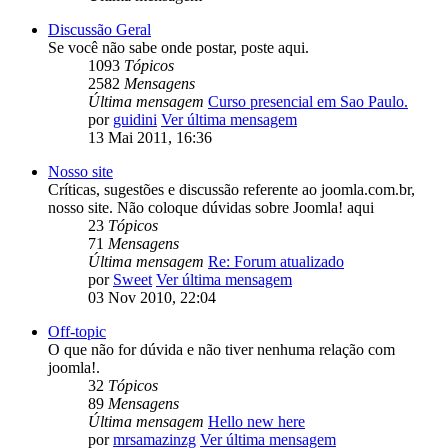
Discussão Geral
Se você não sabe onde postar, poste aqui.
1093
Tópicos
2582
Mensagens
Última mensagem
Curso presencial em Sao Paulo.
por
guidini
Ver última mensagem
13 Mai 2011, 16:36
Nosso site
Críticas, sugestões e discussão referente ao joomla.com.br,
nosso site. Não coloque dúvidas sobre Joomla! aqui
23
Tópicos
71
Mensagens
Última mensagem
Re: Forum atualizado
por
Sweet
Ver última mensagem
03 Nov 2010, 22:04
Off-topic
O que não for dúvida e não tiver nenhuma relação com
joomla!.
32
Tópicos
89
Mensagens
Última mensagem
Hello new here
por
mrsamazinzg
Ver última mensagem