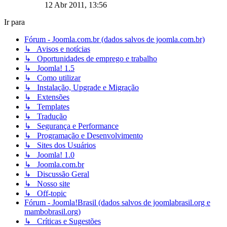
12 Abr 2011, 13:56
Ir para
Fórum - Joomla.com.br (dados salvos de joomla.com.br)
↳ Avisos e notícias
↳ Oportunidades de emprego e trabalho
↳ Joomla! 1.5
↳ Como utilizar
↳ Instalação, Upgrade e Migração
↳ Extensões
↳ Templates
↳ Tradução
↳ Segurança e Performance
↳ Programação e Desenvolvimento
↳ Sites dos Usuários
↳ Joomla! 1.0
↳ Joomla.com.br
↳ Discussão Geral
↳ Nosso site
↳ Off-topic
Fórum - Joomla!Brasil (dados salvos de joomlabrasil.org e
mambobrasil.org)
↳ Críticas e Sugestões