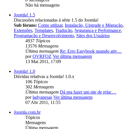
Não há mensagens
Joomla! 1.5
Discussões relacionadas à série 1.5 do Joomla!
Sub fóruns:
Como utilizar
,
Instalação, Upgrade e Migração
,
Extensões
,
Templates
,
Tradução
,
Segurança e Performance
,
Programação e Desenvolvimento
,
Sites dos Usuários
4937
Tópicos
13576
Mensagens
Última mensagem
Re: Erro Easybook quando ativ…
por
OVRFOZ
Ver última mensagem
13 Mai 2011, 17:09
Joomla! 1.0
Dúvidas relativas a Joomla! 1.0.x
106
Tópicos
302
Mensagens
Última mensagem
Dá pra fazer um site de relac…
por
ladyanesas
Ver última mensagem
07 Abr 2011, 11:55
Joomla.com.br
Tópicos
Mensagens
Última mensagem