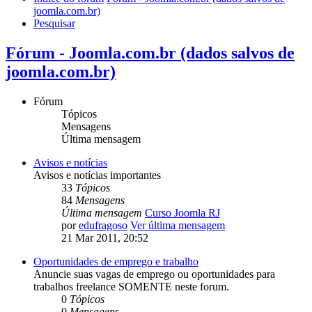
joomla.com.br)
Pesquisar
Fórum - Joomla.com.br (dados salvos de
joomla.com.br)
Fórum
Tópicos
Mensagens
Última mensagem
Avisos e notícias
Avisos e notícias importantes
33
Tópicos
84
Mensagens
Última mensagem
Curso Joomla RJ
por
edufragoso
Ver última mensagem
21 Mar 2011, 20:52
Oportunidades de emprego e trabalho
Anuncie suas vagas de emprego ou oportunidades para
trabalhos freelance SOMENTE neste forum.
0
Tópicos
0
Mensagens