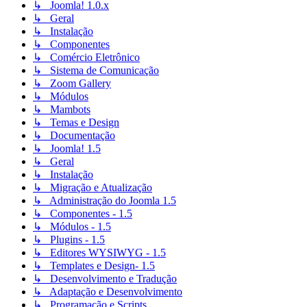
↳ Joomla! 1.0.x
↳ Geral
↳ Instalação
↳ Componentes
↳ Comércio Eletrônico
↳ Sistema de Comunicação
↳ Zoom Gallery
↳ Módulos
↳ Mambots
↳ Temas e Design
↳ Documentação
↳ Joomla! 1.5
↳ Geral
↳ Instalação
↳ Migração e Atualização
↳ Administração do Joomla 1.5
↳ Componentes - 1.5
↳ Módulos - 1.5
↳ Plugins - 1.5
↳ Editores WYSIWYG - 1.5
↳ Templates e Design- 1.5
↳ Desenvolvimento e Tradução
↳ Adaptação e Desenvolvimento
↳ Programação e Scripts