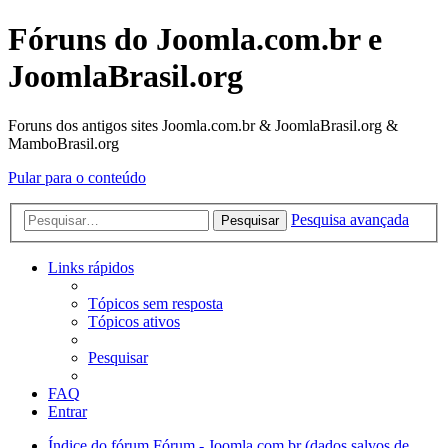
Fóruns do Joomla.com.br e
JoomlaBrasil.org
Foruns dos antigos sites Joomla.com.br & JoomlaBrasil.org &
MamboBrasil.org
Pular para o conteúdo
Pesquisa avançada
Pesquisar
Links rápidos
Tópicos sem resposta
Tópicos ativos
Pesquisar
FAQ
Entrar
Índice do fórum
Fórum - Joomla.com.br (dados salvos de