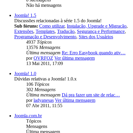
Não há mensagens
Joomla! 1.5
Discussões relacionadas à série 1.5 do Joomla!
Sub fóruns:
Como utilizar
,
Instalação, Upgrade e Migração
,
Extensões
,
Templates
,
Tradução
,
Segurança e Performance
,
Programação e Desenvolvimento
,
Sites dos Usuários
4937
Tópicos
13576
Mensagens
Última mensagem
Re: Erro Easybook quando ativ…
por
OVRFOZ
Ver última mensagem
13 Mai 2011, 17:09
Joomla! 1.0
Dúvidas relativas a Joomla! 1.0.x
106
Tópicos
302
Mensagens
Última mensagem
Dá pra fazer um site de relac…
por
ladyanesas
Ver última mensagem
07 Abr 2011, 11:55
Joomla.com.br
Tópicos
Mensagens
Última mensagem