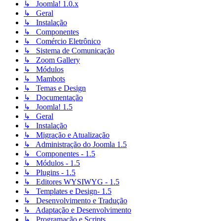
↳ Joomla! 1.0.x
↳ Geral
↳ Instalação
↳ Componentes
↳ Comércio Eletrônico
↳ Sistema de Comunicação
↳ Zoom Gallery
↳ Módulos
↳ Mambots
↳ Temas e Design
↳ Documentação
↳ Joomla! 1.5
↳ Geral
↳ Instalação
↳ Migração e Atualização
↳ Administração do Joomla 1.5
↳ Componentes - 1.5
↳ Módulos - 1.5
↳ Plugins - 1.5
↳ Editores WYSIWYG - 1.5
↳ Templates e Design- 1.5
↳ Desenvolvimento e Tradução
↳ Adaptação e Desenvolvimento
↳ Programação e Scripts