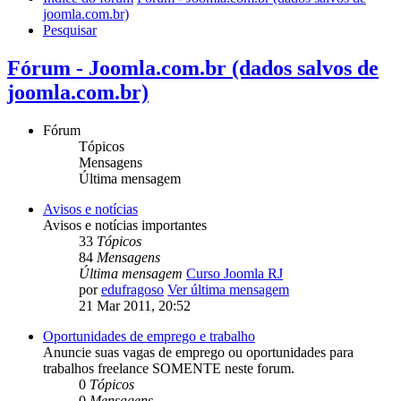
joomla.com.br)
Pesquisar
Fórum - Joomla.com.br (dados salvos de
joomla.com.br)
Fórum
Tópicos
Mensagens
Última mensagem
Avisos e notícias
Avisos e notícias importantes
33
Tópicos
84
Mensagens
Última mensagem
Curso Joomla RJ
por
edufragoso
Ver última mensagem
21 Mar 2011, 20:52
Oportunidades de emprego e trabalho
Anuncie suas vagas de emprego ou oportunidades para
trabalhos freelance SOMENTE neste forum.
0
Tópicos
0
Mensagens