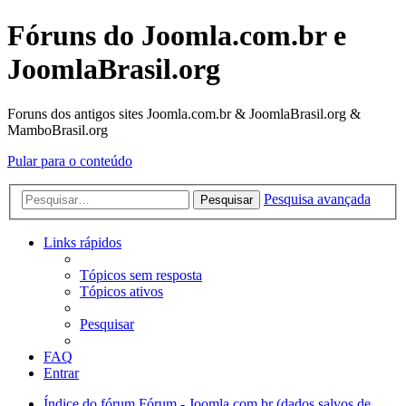
Fóruns do Joomla.com.br e
JoomlaBrasil.org
Foruns dos antigos sites Joomla.com.br & JoomlaBrasil.org &
MamboBrasil.org
Pular para o conteúdo
Pesquisa avançada
Pesquisar
Links rápidos
Tópicos sem resposta
Tópicos ativos
Pesquisar
FAQ
Entrar
Índice do fórum
Fórum - Joomla.com.br (dados salvos de