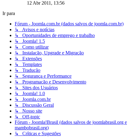
12 Abr 2011, 13:56
Ir para
Fórum - Joomla.com.br (dados salvos de joomla.com.br)
↳ Avisos e notícias
↳ Oportunidades de emprego e trabalho
↳ Joomla! 1.5
↳ Como utilizar
↳ Instalação, Upgrade e Migração
↳ Extensões
↳ Templates
↳ Tradução
↳ Segurança e Performance
↳ Programação e Desenvolvimento
↳ Sites dos Usuários
↳ Joomla! 1.0
↳ Joomla.com.br
↳ Discussão Geral
↳ Nosso site
↳ Off-topic
Fórum - Joomla!Brasil (dados salvos de joomlabrasil.org e
mambobrasil.org)
↳ Críticas e Sugestões