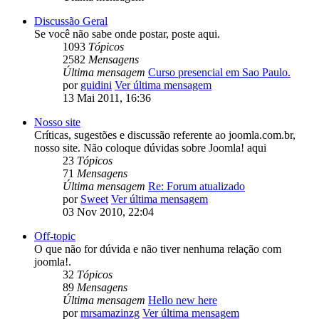
Discussão Geral
Se você não sabe onde postar, poste aqui.
1093
Tópicos
2582
Mensagens
Última mensagem
Curso presencial em Sao Paulo.
por
guidini
Ver última mensagem
13 Mai 2011, 16:36
Nosso site
Críticas, sugestões e discussão referente ao joomla.com.br,
nosso site. Não coloque dúvidas sobre Joomla! aqui
23
Tópicos
71
Mensagens
Última mensagem
Re: Forum atualizado
por
Sweet
Ver última mensagem
03 Nov 2010, 22:04
Off-topic
O que não for dúvida e não tiver nenhuma relação com
joomla!.
32
Tópicos
89
Mensagens
Última mensagem
Hello new here
por
mrsamazinzg
Ver última mensagem