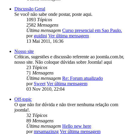
Discussão Geral
Se você não sabe onde postar, poste aqui.
1093
Tópicos
2582
Mensagens
Última mensagem
Curso presencial em Sao Paulo.
por
guidini
Ver última mensagem
13 Mai 2011, 16:36
Nosso site
Críticas, sugestões e discussão referente ao joomla.com.br,
nosso site. Não coloque dúvidas sobre Joomla! aqui
23
Tópicos
71
Mensagens
Última mensagem
Re: Forum atualizado
por
Sweet
Ver última mensagem
03 Nov 2010, 22:04
Off-topic
O que não for dúvida e não tiver nenhuma relação com
joomla!.
32
Tópicos
89
Mensagens
Última mensagem
Hello new here
por
mrsamazinzg
Ver última mensagem