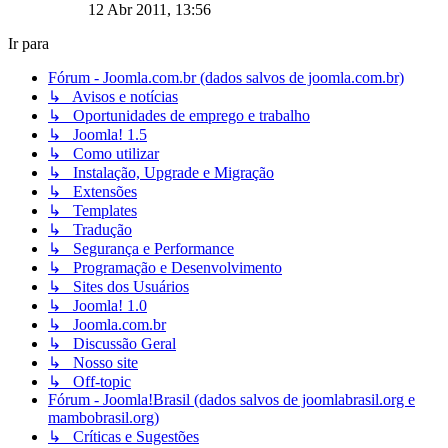
12 Abr 2011, 13:56
Ir para
Fórum - Joomla.com.br (dados salvos de joomla.com.br)
↳ Avisos e notícias
↳ Oportunidades de emprego e trabalho
↳ Joomla! 1.5
↳ Como utilizar
↳ Instalação, Upgrade e Migração
↳ Extensões
↳ Templates
↳ Tradução
↳ Segurança e Performance
↳ Programação e Desenvolvimento
↳ Sites dos Usuários
↳ Joomla! 1.0
↳ Joomla.com.br
↳ Discussão Geral
↳ Nosso site
↳ Off-topic
Fórum - Joomla!Brasil (dados salvos de joomlabrasil.org e
mambobrasil.org)
↳ Críticas e Sugestões