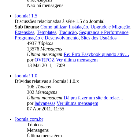
Não há mensagens
Joomla! 1.5
Discussões relacionadas à série 1.5 do Joomla!
Sub fóruns:
Como utilizar
,
Instalação, Upgrade e Migração
,
Extensões
,
Templates
,
Tradução
,
Segurança e Performance
,
Programação e Desenvolvimento
,
Sites dos Usuários
4937
Tópicos
13576
Mensagens
Última mensagem
Re: Erro Easybook quando ativ…
por
OVRFOZ
Ver última mensagem
13 Mai 2011, 17:09
Joomla! 1.0
Dúvidas relativas a Joomla! 1.0.x
106
Tópicos
302
Mensagens
Última mensagem
Dá pra fazer um site de relac…
por
ladyanesas
Ver última mensagem
07 Abr 2011, 11:55
Joomla.com.br
Tópicos
Mensagens
Última mensagem