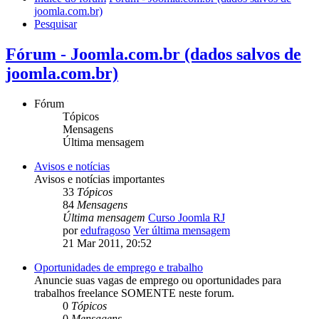
joomla.com.br)
Pesquisar
Fórum - Joomla.com.br (dados salvos de
joomla.com.br)
Fórum
Tópicos
Mensagens
Última mensagem
Avisos e notícias
Avisos e notícias importantes
33
Tópicos
84
Mensagens
Última mensagem
Curso Joomla RJ
por
edufragoso
Ver última mensagem
21 Mar 2011, 20:52
Oportunidades de emprego e trabalho
Anuncie suas vagas de emprego ou oportunidades para
trabalhos freelance SOMENTE neste forum.
0
Tópicos
0
Mensagens