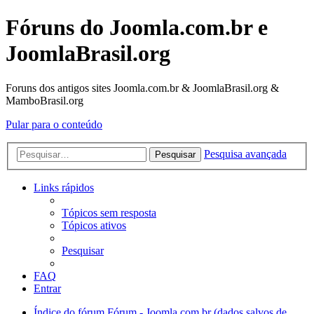
Fóruns do Joomla.com.br e
JoomlaBrasil.org
Foruns dos antigos sites Joomla.com.br & JoomlaBrasil.org &
MamboBrasil.org
Pular para o conteúdo
Pesquisa avançada
Pesquisar
Links rápidos
Tópicos sem resposta
Tópicos ativos
Pesquisar
FAQ
Entrar
Índice do fórum
Fórum - Joomla.com.br (dados salvos de