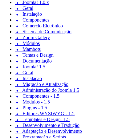
↳ Joomla! 1.0.x
↳ Geral
↳ Instalação
↳ Componentes
↳ Comércio Eletrônico
↳ Sistema de Comunicação
↳ Zoom Gallery
↳ Módulos
↳ Mambots
↳ Temas e Design
↳ Documentação
↳ Joomla! 1.5
↳ Geral
↳ Instalação
↳ Migração e Atualização
↳ Administração do Joomla 1.5
↳ Componentes - 1.5
↳ Módulos - 1.5
↳ Plugins - 1.5
↳ Editores WYSIWYG - 1.5
↳ Templates e Design- 1.5
↳ Desenvolvimento e Tradução
↳ Adaptação e Desenvolvimento
↳ Programação e Scripts