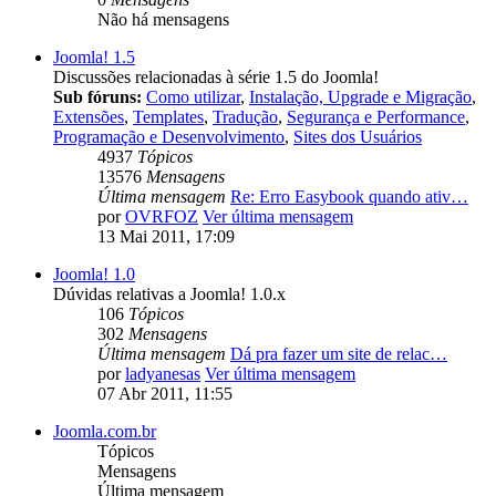
Não há mensagens
Joomla! 1.5
Discussões relacionadas à série 1.5 do Joomla!
Sub fóruns:
Como utilizar
,
Instalação, Upgrade e Migração
,
Extensões
,
Templates
,
Tradução
,
Segurança e Performance
,
Programação e Desenvolvimento
,
Sites dos Usuários
4937
Tópicos
13576
Mensagens
Última mensagem
Re: Erro Easybook quando ativ…
por
OVRFOZ
Ver última mensagem
13 Mai 2011, 17:09
Joomla! 1.0
Dúvidas relativas a Joomla! 1.0.x
106
Tópicos
302
Mensagens
Última mensagem
Dá pra fazer um site de relac…
por
ladyanesas
Ver última mensagem
07 Abr 2011, 11:55
Joomla.com.br
Tópicos
Mensagens
Última mensagem