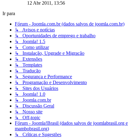
12 Abr 2011, 13:56
Ir para
Fórum - Joomla.com.br (dados salvos de joomla.com.br)
↳ Avisos e notícias
↳ Oportunidades de emprego e trabalho
↳ Joomla! 1.5
↳ Como utilizar
↳ Instalação, Upgrade e Migração
↳ Extensões
↳ Templates
↳ Tradução
↳ Segurança e Performance
↳ Programação e Desenvolvimento
↳ Sites dos Usuários
↳ Joomla! 1.0
↳ Joomla.com.br
↳ Discussão Geral
↳ Nosso site
↳ Off-topic
Fórum - Joomla!Brasil (dados salvos de joomlabrasil.org e
mambobrasil.org)
↳ Críticas e Sugestões