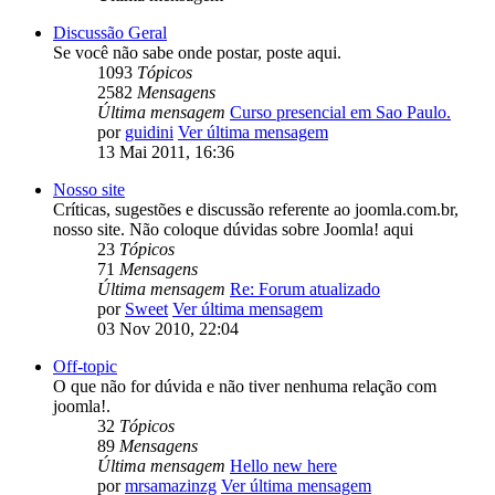
Discussão Geral
Se você não sabe onde postar, poste aqui.
1093
Tópicos
2582
Mensagens
Última mensagem
Curso presencial em Sao Paulo.
por
guidini
Ver última mensagem
13 Mai 2011, 16:36
Nosso site
Críticas, sugestões e discussão referente ao joomla.com.br,
nosso site. Não coloque dúvidas sobre Joomla! aqui
23
Tópicos
71
Mensagens
Última mensagem
Re: Forum atualizado
por
Sweet
Ver última mensagem
03 Nov 2010, 22:04
Off-topic
O que não for dúvida e não tiver nenhuma relação com
joomla!.
32
Tópicos
89
Mensagens
Última mensagem
Hello new here
por
mrsamazinzg
Ver última mensagem