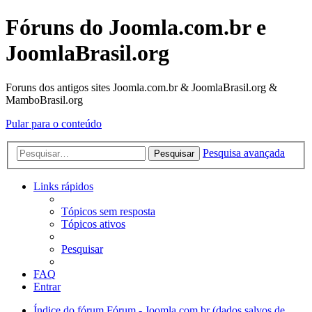
Fóruns do Joomla.com.br e
JoomlaBrasil.org
Foruns dos antigos sites Joomla.com.br & JoomlaBrasil.org &
MamboBrasil.org
Pular para o conteúdo
Pesquisa avançada
Pesquisar
Links rápidos
Tópicos sem resposta
Tópicos ativos
Pesquisar
FAQ
Entrar
Índice do fórum
Fórum - Joomla.com.br (dados salvos de