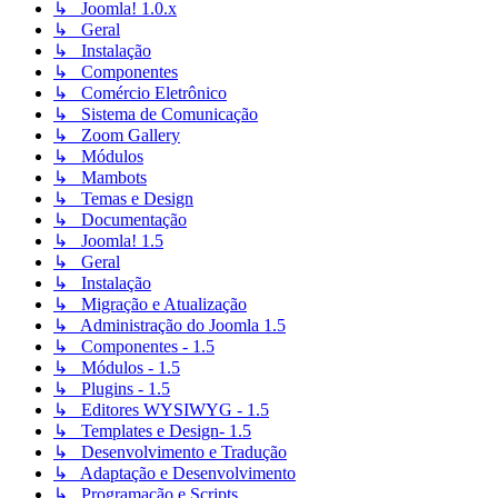
↳ Joomla! 1.0.x
↳ Geral
↳ Instalação
↳ Componentes
↳ Comércio Eletrônico
↳ Sistema de Comunicação
↳ Zoom Gallery
↳ Módulos
↳ Mambots
↳ Temas e Design
↳ Documentação
↳ Joomla! 1.5
↳ Geral
↳ Instalação
↳ Migração e Atualização
↳ Administração do Joomla 1.5
↳ Componentes - 1.5
↳ Módulos - 1.5
↳ Plugins - 1.5
↳ Editores WYSIWYG - 1.5
↳ Templates e Design- 1.5
↳ Desenvolvimento e Tradução
↳ Adaptação e Desenvolvimento
↳ Programação e Scripts