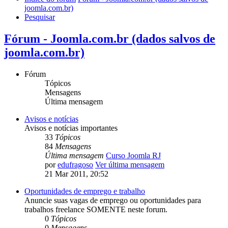
joomla.com.br)
Pesquisar
Fórum - Joomla.com.br (dados salvos de
joomla.com.br)
Fórum
Tópicos
Mensagens
Última mensagem
Avisos e notícias
Avisos e notícias importantes
33
Tópicos
84
Mensagens
Última mensagem
Curso Joomla RJ
por
edufragoso
Ver última mensagem
21 Mar 2011, 20:52
Oportunidades de emprego e trabalho
Anuncie suas vagas de emprego ou oportunidades para
trabalhos freelance SOMENTE neste forum.
0
Tópicos
0
Mensagens