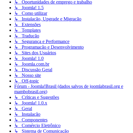
↳ Oportunidades de emprego e trabalho
↳ Joomla! 1.5
↳ Como utilizar
↳ Instalação, Upgrade e Migração
↳ Extensões
↳ Templates
↳ Tradução
↳ Segurança e Performance
↳ Programação e Desenvolvimento
↳ Sites dos Usuários
↳ Joomla! 1.0
↳ Joomla.com.br
↳ Discussão Geral
↳ Nosso site
↳ Off-topic
Fórum - Joomla!Brasil (dados salvos de joomlabrasil.org e
mambobrasil.org)
↳ Críticas e Sugestões
↳ Joomla! 1.0.x
↳ Geral
↳ Instalação
↳ Componentes
↳ Comércio Eletrônico
↳ Sistema de Comunicação