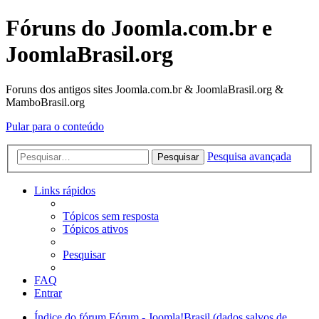
Fóruns do Joomla.com.br e
JoomlaBrasil.org
Foruns dos antigos sites Joomla.com.br & JoomlaBrasil.org &
MamboBrasil.org
Pular para o conteúdo
Pesquisa avançada
Pesquisar
Links rápidos
Tópicos sem resposta
Tópicos ativos
Pesquisar
FAQ
Entrar
Índice do fórum
Fórum - Joomla!Brasil (dados salvos de