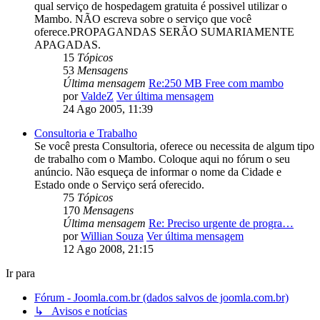
qual serviço de hospedagem gratuita é possivel utilizar o
Mambo. NÃO escreva sobre o serviço que você
oferece.PROPAGANDAS SERÃO SUMARIAMENTE
APAGADAS.
15
Tópicos
53
Mensagens
Última mensagem
Re:250 MB Free com mambo
por
ValdeZ
Ver última mensagem
24 Ago 2005, 11:39
Consultoria e Trabalho
Se você presta Consultoria, oferece ou necessita de algum tipo
de trabalho com o Mambo. Coloque aqui no fórum o seu
anúncio. Não esqueça de informar o nome da Cidade e
Estado onde o Serviço será oferecido.
75
Tópicos
170
Mensagens
Última mensagem
Re: Preciso urgente de progra…
por
Willian Souza
Ver última mensagem
12 Ago 2008, 21:15
Ir para
Fórum - Joomla.com.br (dados salvos de joomla.com.br)
↳ Avisos e notícias