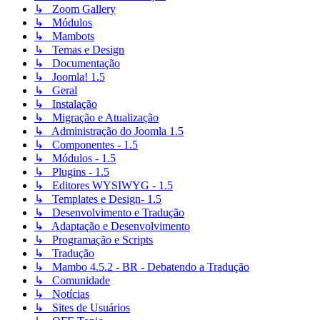
↳ Zoom Gallery
↳ Módulos
↳ Mambots
↳ Temas e Design
↳ Documentação
↳ Joomla! 1.5
↳ Geral
↳ Instalação
↳ Migração e Atualização
↳ Administração do Joomla 1.5
↳ Componentes - 1.5
↳ Módulos - 1.5
↳ Plugins - 1.5
↳ Editores WYSIWYG - 1.5
↳ Templates e Design- 1.5
↳ Desenvolvimento e Tradução
↳ Adaptação e Desenvolvimento
↳ Programação e Scripts
↳ Tradução
↳ Mambo 4.5.2 - BR - Debatendo a Tradução
↳ Comunidade
↳ Notícias
↳ Sites de Usuários