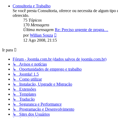
mensagem
Consultoria e Trabalho
Se você presta Consultoria, oferece ou necessita de algum ti
oferecido.
75
Tópicos
170
Mensagens
Última mensagem
Re: Preciso urgente de progra…
Ver
por
Willian Souza
última
12 Ago 2008, 21:15
mensagem
Ir para
Fórum - Joomla.com.br (dados salvos de joomla.com.br)
↳ Avisos e notícias
↳ Oportunidades de emprego e trabalho
↳ Joomla! 1.5
↳ Como utilizar
↳ Instalação, Upgrade e Migração
↳ Extensões
↳ Templates
↳ Tradução
↳ Segurança e Performance
↳ Programação e Desenvolvimento
↳ Sites dos Usuários