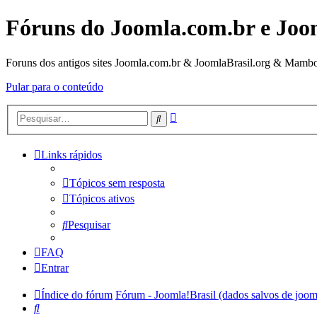
Fóruns do Joomla.com.br e Joo
Foruns dos antigos sites Joomla.com.br & JoomlaBrasil.org & Mambo
Pular para o conteúdo
Pesquisa
Pesquisar
avançada
Links rápidos
Tópicos sem resposta
Tópicos ativos
Pesquisar
FAQ
Entrar
Índice do fórum
Fórum - Joomla!Brasil (dados salvos de joom
Pesquisar