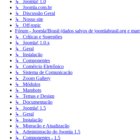
↳ Joomla! 1.0
↳ Joomla.com.br
↳ Discussão Geral
↳ Nosso site
↳ Off-topic
Fórum - Joomla!Brasil (dados salvos de joomlabrasil.org e mam
↳ Críticas e Sugestões
↳ Joomla! 1.0.x
↳ Geral
↳ Instalação
↳ Componentes
↳ Comércio Eletrônico
↳ Sistema de Comunicação
↳ Zoom Gallery
↳ Módulos
↳ Mambots
↳ Temas e Design
↳ Documentação
↳ Joomla! 1.5
↳ Geral
↳ Instalação
↳ Migração e Atualização
↳ Administração do Joomla 1.5
↳ Componentes - 1.5