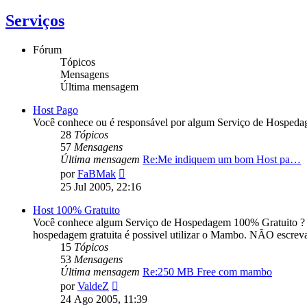
Serviços
Fórum
Tópicos
Mensagens
Última mensagem
Host Pago
Você conhece ou é responsável por algum Serviço de Hospedage
28
Tópicos
57
Mensagens
Última mensagem
Re:Me indiquem um bom Host pa…
Ver
por
FaBMak
última
25 Jul 2005, 22:16
mensagem
Host 100% Gratuito
Você conhece algum Serviço de Hospedagem 100% Gratuito ? Use
hospedagem gratuita é possivel utilizar o Mambo. NÃO
15
Tópicos
53
Mensagens
Última mensagem
Re:250 MB Free com mambo
Ver
por
ValdeZ
última
24 Ago 2005, 11:39