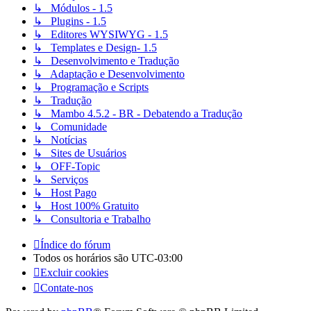
↳ Módulos - 1.5
↳ Plugins - 1.5
↳ Editores WYSIWYG - 1.5
↳ Templates e Design- 1.5
↳ Desenvolvimento e Tradução
↳ Adaptação e Desenvolvimento
↳ Programação e Scripts
↳ Tradução
↳ Mambo 4.5.2 - BR - Debatendo a Tradução
↳ Comunidade
↳ Notícias
↳ Sites de Usuários
↳ OFF-Topic
↳ Serviços
↳ Host Pago
↳ Host 100% Gratuito
↳ Consultoria e Trabalho
Índice do fórum
Todos os horários são
UTC-03:00
Excluir cookies
Contate-nos