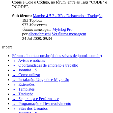
Copie e Cole o Código, no fórum, entre as Tags "CODE" e
"/CODE".
Sub fórum:
Mambo 4.5.2 - BR - Debatendo a Tradução
193
Tópicos
933
Mensagens
Última mensagem
MyBlog Pro
por
albertobraschi
Ver última mensagem
24 Jul 2008, 09:34
Ir para
Fórum - Joomla.com.br (dados salvos de joomla.com.br)
↳ Avisos e notícias
↳ Oportunidades de emprego e trabalho
↳ Joomla! 1.5
↳ Como utilizar
↳ Instalação, Upgrade e Migração
↳ Extensões
↳ Templates
↳ Tradução
↳ Segurança e Performance
↳ Programação e Desenvolvimento
↳ Sites dos Usuários