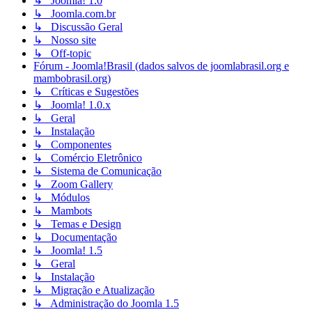
↳ Joomla! 1.0
↳ Joomla.com.br
↳ Discussão Geral
↳ Nosso site
↳ Off-topic
Fórum - Joomla!Brasil (dados salvos de joomlabrasil.org e
mambobrasil.org)
↳ Críticas e Sugestões
↳ Joomla! 1.0.x
↳ Geral
↳ Instalação
↳ Componentes
↳ Comércio Eletrônico
↳ Sistema de Comunicação
↳ Zoom Gallery
↳ Módulos
↳ Mambots
↳ Temas e Design
↳ Documentação
↳ Joomla! 1.5
↳ Geral
↳ Instalação
↳ Migração e Atualização
↳ Administração do Joomla 1.5