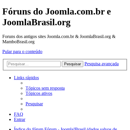
Fóruns do Joomla.com.br e
JoomlaBrasil.org
Foruns dos antigos sites Joomla.com.br & JoomlaBrasil.org &
MamboBrasil.org
Pular para o conteúdo
Pesquisa avançada
Pesquisar
Links rápidos
Tópicos sem resposta
Tópicos ativos
Pesquisar
FAQ
Entrar
Índice do fórum
Fórum - Joomla!Brasil (dados salvos de