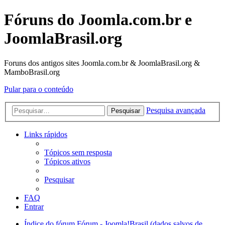
Fóruns do Joomla.com.br e
JoomlaBrasil.org
Foruns dos antigos sites Joomla.com.br & JoomlaBrasil.org &
MamboBrasil.org
Pular para o conteúdo
Pesquisa avançada
Pesquisar
Links rápidos
Tópicos sem resposta
Tópicos ativos
Pesquisar
FAQ
Entrar
Índice do fórum
Fórum - Joomla!Brasil (dados salvos de