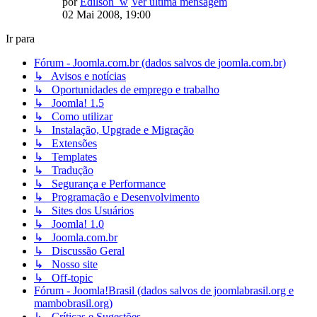
por
Edilson_w
Ver última mensagem
02 Mai 2008, 19:00
Ir para
Fórum - Joomla.com.br (dados salvos de joomla.com.br)
↳ Avisos e notícias
↳ Oportunidades de emprego e trabalho
↳ Joomla! 1.5
↳ Como utilizar
↳ Instalação, Upgrade e Migração
↳ Extensões
↳ Templates
↳ Tradução
↳ Segurança e Performance
↳ Programação e Desenvolvimento
↳ Sites dos Usuários
↳ Joomla! 1.0
↳ Joomla.com.br
↳ Discussão Geral
↳ Nosso site
↳ Off-topic
Fórum - Joomla!Brasil (dados salvos de joomlabrasil.org e
mambobrasil.org)
↳ Críticas e Sugestões