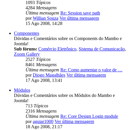
1093
Tópicos
4284
Mensagens
Última mensagem
Re: Session save path
por
Willian Souza
Ver última mensagem
15 Ago 2008, 14:28
Componentes
Dúvidas e Comentários sobre os Components do Mambo e
Joomla!
Sub fóruns:
Comércio Eletrônico
,
Sistema de Comunicação
,
Zoom Gallery
2527
Tópicos
8461
Mensagens
Última mensagem
Re: Como aumentar o valor de …
por
Diogo Magalhães
Ver última mensagem
17 Ago 2008, 13:41
Módulos
Dúvidas e Comentários sobre os Módulos do Mambo e
Joomla!
713
Tópicos
2316
Mensagens
Última mensagem
Re: Core Design Login module
por
aguiar1000
Ver última mensagem
18 Ago 2008, 21:17