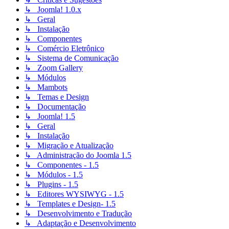
↳ Joomla! 1.0.x
↳ Geral
↳ Instalação
↳ Componentes
↳ Comércio Eletrônico
↳ Sistema de Comunicação
↳ Zoom Gallery
↳ Módulos
↳ Mambots
↳ Temas e Design
↳ Documentação
↳ Joomla! 1.5
↳ Geral
↳ Instalação
↳ Migração e Atualização
↳ Administração do Joomla 1.5
↳ Componentes - 1.5
↳ Módulos - 1.5
↳ Plugins - 1.5
↳ Editores WYSIWYG - 1.5
↳ Templates e Design- 1.5
↳ Desenvolvimento e Tradução
↳ Adaptação e Desenvolvimento