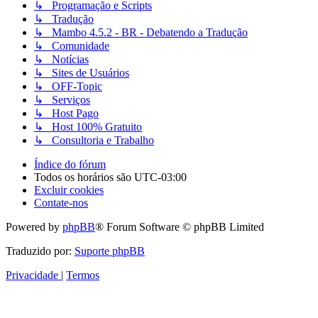
↳ Programação e Scripts
↳ Tradução
↳ Mambo 4.5.2 - BR - Debatendo a Tradução
↳ Comunidade
↳ Notícias
↳ Sites de Usuários
↳ OFF-Topic
↳ Serviços
↳ Host Pago
↳ Host 100% Gratuito
↳ Consultoria e Trabalho
Índice do fórum
Todos os horários são
UTC-03:00
Excluir cookies
Contate-nos
Powered by
phpBB
® Forum Software © phpBB Limited
Traduzido por:
Suporte phpBB
Privacidade
|
Termos