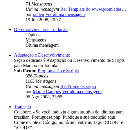
74
Mensagens
Última mensagem
Re: Template do www.joomlades…
por
ralden
Ver última mensagem
19 Jun 2008, 20:37
Desenvolvimento e Tradução
Tópicos
Mensagens
Última mensagem
Adaptação e Desenvolvimento
Seção dedicada à Adaptação ou Desenvolvimento de Scripts
para Mambo ou Joomla.
Sub fórum:
Programação e Scripts
356
Tópicos
1163
Mensagens
Última mensagem
Re: Nome da seção
por
Marne Campos
Ver última mensagem
05 Ago 2008, 23:55
Tradução
Colabore. - Se você traduziu algum arquivo de idiomas para
brazilian_Portuguese.php, Publique a sua tradução aqui.
Copie e Cole o Código, no fórum, entre as Tags "CODE" e
"/CODE".