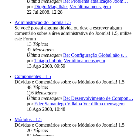
Última mensagem
Re: Problema atualização Joom…
por
Diogo Magalhães
Ver última mensagem
22 Jul 2008, 12:28
Administração do Joomla 1.5
Se você possui alguma dúvida ou deseja escrever algum
comentário sobre a área administrativa do Joomla! 1.5, utilize
este Fórum
13
Tópicos
32
Mensagens
Última mensagem
Re: Configuração Global não s…
por
Thiago hobbin
Ver última mensagem
13 Ago 2008, 09:59
Componentes - 1.5
Dúvidas e Comentários sobre os Módulos do Joomla! 1.5
48
Tópicos
116
Mensagens
Última mensagem
Re: Desenvolvimento de Compon…
por
Eder Samaniego Villalba
Ver última mensagem
18 Ago 2008, 10:48
Módulos - 1.5
Dúvidas e Comentários sobre os Módulos do Joomla! 1.5
20
Tópicos
54
Mensagens