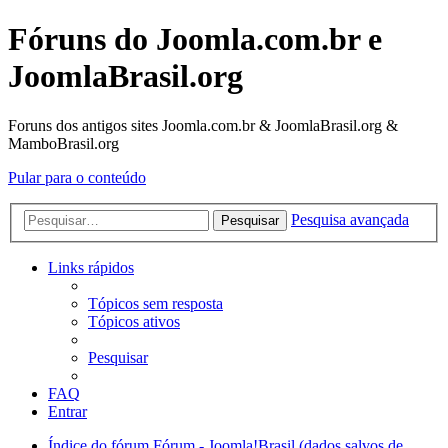
Fóruns do Joomla.com.br e
JoomlaBrasil.org
Foruns dos antigos sites Joomla.com.br & JoomlaBrasil.org &
MamboBrasil.org
Pular para o conteúdo
Pesquisa avançada
Pesquisar
Links rápidos
Tópicos sem resposta
Tópicos ativos
Pesquisar
FAQ
Entrar
Índice do fórum
Fórum - Joomla!Brasil (dados salvos de