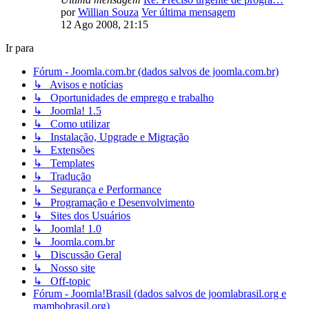
por
Willian Souza
Ver última mensagem
12 Ago 2008, 21:15
Ir para
Fórum - Joomla.com.br (dados salvos de joomla.com.br)
↳ Avisos e notícias
↳ Oportunidades de emprego e trabalho
↳ Joomla! 1.5
↳ Como utilizar
↳ Instalação, Upgrade e Migração
↳ Extensões
↳ Templates
↳ Tradução
↳ Segurança e Performance
↳ Programação e Desenvolvimento
↳ Sites dos Usuários
↳ Joomla! 1.0
↳ Joomla.com.br
↳ Discussão Geral
↳ Nosso site
↳ Off-topic
Fórum - Joomla!Brasil (dados salvos de joomlabrasil.org e
mambobrasil.org)