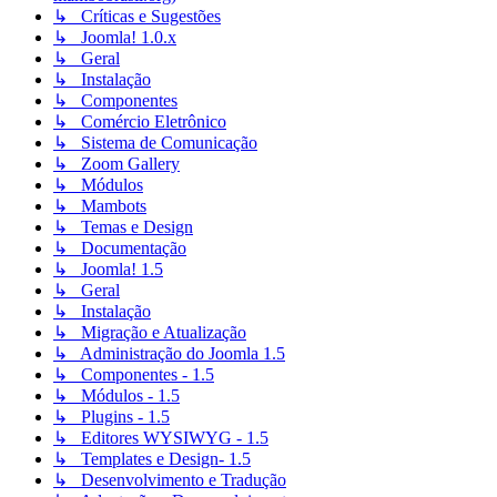
↳ Críticas e Sugestões
↳ Joomla! 1.0.x
↳ Geral
↳ Instalação
↳ Componentes
↳ Comércio Eletrônico
↳ Sistema de Comunicação
↳ Zoom Gallery
↳ Módulos
↳ Mambots
↳ Temas e Design
↳ Documentação
↳ Joomla! 1.5
↳ Geral
↳ Instalação
↳ Migração e Atualização
↳ Administração do Joomla 1.5
↳ Componentes - 1.5
↳ Módulos - 1.5
↳ Plugins - 1.5
↳ Editores WYSIWYG - 1.5
↳ Templates e Design- 1.5
↳ Desenvolvimento e Tradução