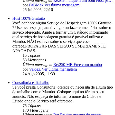
Última mensagem
Re:Me indiquem um bom Host pa…
por
FaBMak
Ver última mensagem
25 Jul 2005, 22:16
Host 100% Gratuito
Você conhece algum Serviço de Hospedagem 100% Gratuito
? Use esse espaço para divulgar ou fazer comentários sobre o
serviço oferecido. Ajude a formar um Catálogo informando
qual serviço de hospedagem gratuita é possivel utilizar o
Mambo. NÃO escreva sobre o serviço que você
oferece.PROPAGANDAS SERÃO SUMARIAMENTE
APAGADAS.
15
Tópicos
53
Mensagens
Última mensagem
Re:250 MB Free com mambo
por
ValdeZ
Ver última mensagem
24 Ago 2005, 11:39
Consultoria e Trabalho
Se você presta Consultoria, oferece ou necessita de algum tipo
de trabalho com o Mambo. Coloque aqui no fórum o seu
anúncio. Não esqueça de informar o nome da Cidade e
Estado onde o Serviço será oferecido.
75
Tópicos
170
Mensagens
Última mensagem
Re: Preciso urgente de progra…