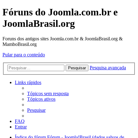
Fóruns do Joomla.com.br e
JoomlaBrasil.org
Foruns dos antigos sites Joomla.com.br & JoomlaBrasil.org &
MamboBrasil.org
Pular para o conteúdo
Pesquisa avançada
Pesquisar
Links rápidos
Tópicos sem resposta
Tópicos ativos
Pesquisar
FAQ
Entrar
Índice do fórum
Fórum - Joomla!Brasil (dados salvos de