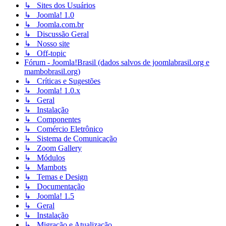
↳ Sites dos Usuários
↳ Joomla! 1.0
↳ Joomla.com.br
↳ Discussão Geral
↳ Nosso site
↳ Off-topic
Fórum - Joomla!Brasil (dados salvos de joomlabrasil.org e
mambobrasil.org)
↳ Críticas e Sugestões
↳ Joomla! 1.0.x
↳ Geral
↳ Instalação
↳ Componentes
↳ Comércio Eletrônico
↳ Sistema de Comunicação
↳ Zoom Gallery
↳ Módulos
↳ Mambots
↳ Temas e Design
↳ Documentação
↳ Joomla! 1.5
↳ Geral
↳ Instalação
↳ Migração e Atualização