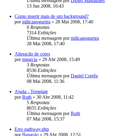
Última mensagem
por
Diogo Magalhães
13 Jun 2008, 16:43
Como inserir mais de um background?
por
milicanogueira
»
28 Mai 2008, 17:40
0
Respostas
7314
Exibições
Última mensagem
por
milicanogueira
28 Mai 2008, 17:40
Alteração de cores
por
mgarcia
»
29 Abr 2008, 15:49
3
Respostas
8536
Exibições
Última mensagem
por
Daniel Corrêa
08 Mai 2008, 11:36
Ajuda - Template
por
Ruth
»
30 Abr 2008, 11:42
5
Respostas
8655
Exibições
Última mensagem
por
Ruth
07 Mai 2008, 15:37
Erro pathway.php
por
Bangolo
»
29 Abr 2008, 12:51