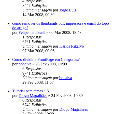
4
Respostas
8447
Exibições
Última mensagem
por
Jorge Luis
14 Mar 2008, 00:39
como remover os thunbnails pdf, impressora e email do topo
do artigo?
por
Felipe hardbrasil
»
06 Mar 2008, 18:48
1
Respostas
6761
Exibições
Última mensagem
por
Karlos Rikaryo
07 Mar 2008, 00:06
Como dividir a FrontPage em Categorias?
por
bonaiva
»
26 Fev 2008, 14:09
6
Respostas
9741
Exibições
Última mensagem
por
bonaiva
29 Fev 2008, 11:57
Tutorial para temas 1.5
por
Diogo Magalhães
»
24 Fev 2008, 19:39
0
Respostas
6742
Exibições
Última mensagem
por
Diogo Magalhães
24 Fev 2008, 19:39