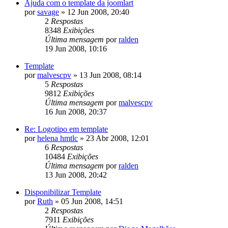
Ajuda com o template da joomlart
por
savage
»
12 Jun 2008, 20:40
2
Respostas
8348
Exibições
Última mensagem
por
ralden
19 Jun 2008, 10:16
Template
por
malvescpv
»
13 Jun 2008, 08:14
5
Respostas
9812
Exibições
Última mensagem
por
malvescpv
16 Jun 2008, 20:37
Re: Logotipo em template
por
helena hmtlc
»
23 Abr 2008, 12:01
6
Respostas
10484
Exibições
Última mensagem
por
ralden
13 Jun 2008, 20:42
Disponibilizar Template
por
Ruth
»
05 Jun 2008, 14:51
2
Respostas
7911
Exibições