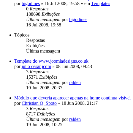
por
bigodines
»
16 Jul 2008, 19:58
» em
Templates
0
Respostas
188698
Exibições
Última mensagem
por
bigodines
16 Jul 2008, 19:58
Tópicos
Respostas
Exibições
Última mensagem
Template do www.joomladesigns.co.uk
por
julio cesar jcdm
»
08 Jun 2008, 09:43
3
Respostas
15371
Exibições
Última mensagem
por
ralden
19 Jun 2008, 20:37
Módulo que deveria aparecer apenas na home continua visível
por
Christian Q. Spoto
»
18 Jun 2008, 21:17
3
Respostas
8717
Exibições
Última mensagem
por
ralden
19 Jun 2008, 10:25