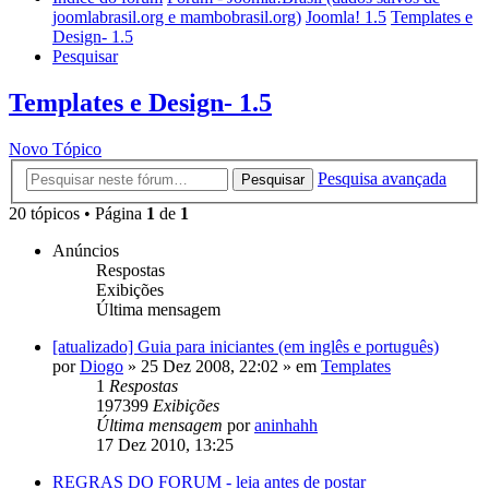
joomlabrasil.org e mambobrasil.org)
Joomla! 1.5
Templates e
Design- 1.5
Pesquisar
Templates e Design- 1.5
Novo Tópico
Pesquisa avançada
Pesquisar
20 tópicos • Página
1
de
1
Anúncios
Respostas
Exibições
Última mensagem
[atualizado] Guia para iniciantes (em inglês e português)
por
Diogo
»
25 Dez 2008, 22:02
» em
Templates
1
Respostas
197399
Exibições
Última mensagem
por
aninhahh
17 Dez 2010, 13:25
REGRAS DO FORUM - leia antes de postar