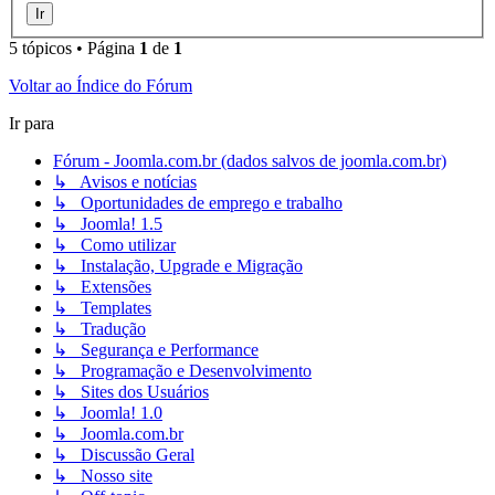
5 tópicos • Página
1
de
1
Voltar ao Índice do Fórum
Ir para
Fórum - Joomla.com.br (dados salvos de joomla.com.br)
↳ Avisos e notícias
↳ Oportunidades de emprego e trabalho
↳ Joomla! 1.5
↳ Como utilizar
↳ Instalação, Upgrade e Migração
↳ Extensões
↳ Templates
↳ Tradução
↳ Segurança e Performance
↳ Programação e Desenvolvimento
↳ Sites dos Usuários
↳ Joomla! 1.0
↳ Joomla.com.br
↳ Discussão Geral
↳ Nosso site