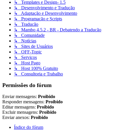
↳ Templates e Design- 1.5
↳ Desenvolvimento e Tradução
↳ Adaptação e Desenvolvimento
↳ Programação e Scripts
↳ Tradução
↳ Mambo 4.5.2 - BR - Debatendo a Tradução
↳ Comunidade
↳ Notícias
↳ Sites de Usuários
↳ OFF-Topic
↳ Serviços
↳ Host Pago
↳ Host 100% Gratuito
↳ Consultoria e Trabalho
Permissões do fórum
Enviar mensagens:
Proibido
Responder mensagens:
Proibido
Editar mensagens:
Proibido
Excluir mensagens:
Proibido
Enviar anexos:
Proibido
Índice do fórum