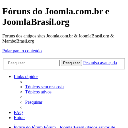
Fóruns do Joomla.com.br e
JoomlaBrasil.org
Foruns dos antigos sites Joomla.com.br & JoomlaBrasil.org &
MamboBrasil.org
Pular para o conteúdo
Pesquisa avançada
Pesquisar
Links rápidos
Tópicos sem resposta
Tópicos ativos
Pesquisar
FAQ
Entrar
Índice do fórum
Fórum - Joomla!Brasil (dados salvos de