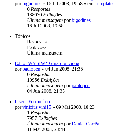
por
bigodines
»
16 Jul 2008, 19:58
» em
Templates
0
Respostas
188630
Exibições
Última mensagem
por
bigodines
16 Jul 2008, 19:58
Tópicos
Respostas
Exibições
Última mensagem
Editor WYSIWYG não funciona
por
paulopen
»
04 Jun 2008, 21:35
0
Respostas
10956
Exibições
Última mensagem
por
paulopen
04 Jun 2008, 21:35
Inserir Formulário
por
vinicius vini15
»
09 Mai 2008, 18:23
1
Respostas
7957
Exibições
Última mensagem
por
Daniel Corrêa
11 Mai 2008, 23:44