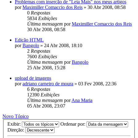
Problemas com inserção de "Leia Mais" nos meus artigos
por
Maximiller Comaccio dos Reis
»
30 Abr 2008, 08:58
0
Respostas
5834
Exibições
Última mensagem
por
Maximiller Comaccio dos Reis
30 Abr 2008, 08:58
Edição HTML
por
Bangolo
»
24 Abr 2008, 18:10
2
Respostas
7600
Exibições
Última mensagem
por
Bangolo
25 Abr 2008, 15:28
upload de imagens
por
adriano carneiro de moura
»
03 Fev 2008, 22:36
6
Respostas
12390
Exibições
Última mensagem
por
Ana Maria
05 Abr 2008, 23:07
Novo Tópico
Exibir:
Ordenar por:
Direção: