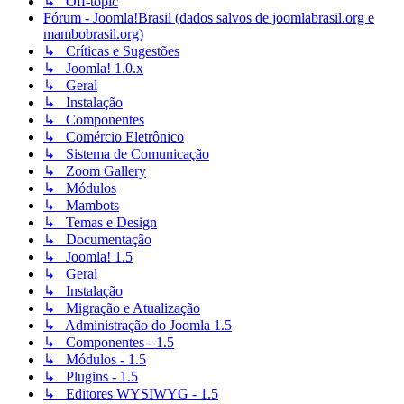
↳ Off-topic
Fórum - Joomla!Brasil (dados salvos de joomlabrasil.org e
mambobrasil.org)
↳ Críticas e Sugestões
↳ Joomla! 1.0.x
↳ Geral
↳ Instalação
↳ Componentes
↳ Comércio Eletrônico
↳ Sistema de Comunicação
↳ Zoom Gallery
↳ Módulos
↳ Mambots
↳ Temas e Design
↳ Documentação
↳ Joomla! 1.5
↳ Geral
↳ Instalação
↳ Migração e Atualização
↳ Administração do Joomla 1.5
↳ Componentes - 1.5
↳ Módulos - 1.5
↳ Plugins - 1.5
↳ Editores WYSIWYG - 1.5