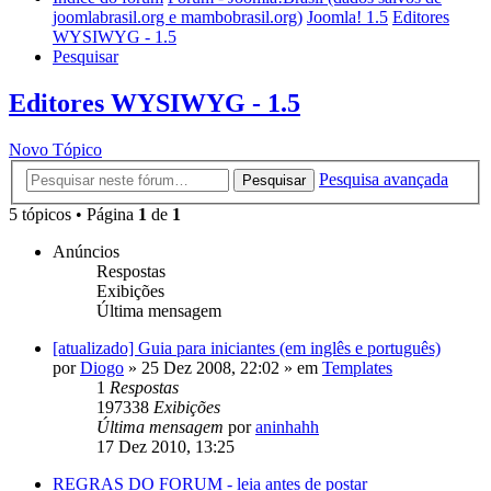
joomlabrasil.org e mambobrasil.org)
Joomla! 1.5
Editores
WYSIWYG - 1.5
Pesquisar
Editores WYSIWYG - 1.5
Novo Tópico
Pesquisa avançada
Pesquisar
5 tópicos • Página
1
de
1
Anúncios
Respostas
Exibições
Última mensagem
[atualizado] Guia para iniciantes (em inglês e português)
por
Diogo
»
25 Dez 2008, 22:02
» em
Templates
1
Respostas
197338
Exibições
Última mensagem
por
aninhahh
17 Dez 2010, 13:25
REGRAS DO FORUM - leia antes de postar