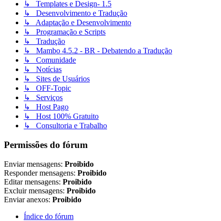
↳ Templates e Design- 1.5
↳ Desenvolvimento e Tradução
↳ Adaptação e Desenvolvimento
↳ Programação e Scripts
↳ Tradução
↳ Mambo 4.5.2 - BR - Debatendo a Tradução
↳ Comunidade
↳ Notícias
↳ Sites de Usuários
↳ OFF-Topic
↳ Serviços
↳ Host Pago
↳ Host 100% Gratuito
↳ Consultoria e Trabalho
Permissões do fórum
Enviar mensagens:
Proibido
Responder mensagens:
Proibido
Editar mensagens:
Proibido
Excluir mensagens:
Proibido
Enviar anexos:
Proibido
Índice do fórum