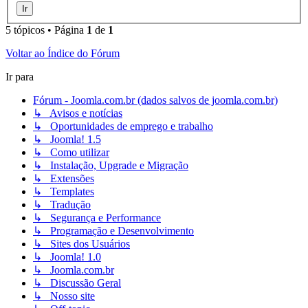
5 tópicos • Página
1
de
1
Voltar ao Índice do Fórum
Ir para
Fórum - Joomla.com.br (dados salvos de joomla.com.br)
↳ Avisos e notícias
↳ Oportunidades de emprego e trabalho
↳ Joomla! 1.5
↳ Como utilizar
↳ Instalação, Upgrade e Migração
↳ Extensões
↳ Templates
↳ Tradução
↳ Segurança e Performance
↳ Programação e Desenvolvimento
↳ Sites dos Usuários
↳ Joomla! 1.0
↳ Joomla.com.br
↳ Discussão Geral
↳ Nosso site