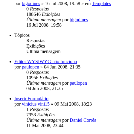
por
bigodines
»
16 Jul 2008, 19:58
» em
Templates
0
Respostas
188646
Exibições
Última mensagem
por
bigodines
16 Jul 2008, 19:58
Tópicos
Respostas
Exibições
Última mensagem
Editor WYSIWYG não funciona
por
paulopen
»
04 Jun 2008, 21:35
0
Respostas
10956
Exibições
Última mensagem
por
paulopen
04 Jun 2008, 21:35
Inserir Formulário
por
vinicius vini15
»
09 Mai 2008, 18:23
1
Respostas
7958
Exibições
Última mensagem
por
Daniel Corrêa
11 Mai 2008, 23:44