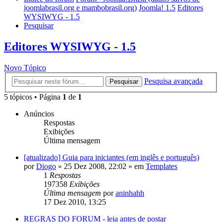
joomlabrasil.org e mambobrasil.org)
Joomla! 1.5
Editores
WYSIWYG - 1.5
Pesquisar
Editores WYSIWYG - 1.5
Novo Tópico
Pesquisa avançada
Pesquisar
5 tópicos • Página
1
de
1
Anúncios
Respostas
Exibições
Última mensagem
[atualizado] Guia para iniciantes (em inglês e português)
por
Diogo
»
25 Dez 2008, 22:02
» em
Templates
1
Respostas
197358
Exibições
Última mensagem
por
aninhahh
17 Dez 2010, 13:25
REGRAS DO FORUM - leia antes de postar