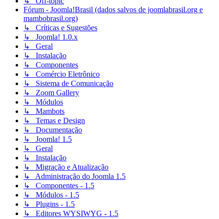
↳ Off-topic
Fórum - Joomla!Brasil (dados salvos de joomlabrasil.org e
mambobrasil.org)
↳ Críticas e Sugestões
↳ Joomla! 1.0.x
↳ Geral
↳ Instalação
↳ Componentes
↳ Comércio Eletrônico
↳ Sistema de Comunicação
↳ Zoom Gallery
↳ Módulos
↳ Mambots
↳ Temas e Design
↳ Documentação
↳ Joomla! 1.5
↳ Geral
↳ Instalação
↳ Migração e Atualização
↳ Administração do Joomla 1.5
↳ Componentes - 1.5
↳ Módulos - 1.5
↳ Plugins - 1.5
↳ Editores WYSIWYG - 1.5