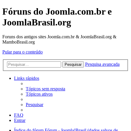
Fóruns do Joomla.com.br e
JoomlaBrasil.org
Foruns dos antigos sites Joomla.com.br & JoomlaBrasil.org &
MamboBrasil.org
Pular para o conteúdo
Pesquisa avançada
Pesquisar
Links rápidos
Tópicos sem resposta
Tópicos ativos
Pesquisar
FAQ
Entrar
Índice do fórum
Fórum - Joomla!Brasil (dados salvos de