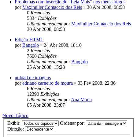
Problemas com inserção de "Leia Mais" nos meus artigos
por
Maximiller Comaccio dos Reis
»
30 Abr 2008, 08:58
0
Respostas
5834
Exibições
Última mensagem
por
Maximiller Comaccio dos Reis
30 Abr 2008, 08:58
Edição HTML
por
Bangolo
»
24 Abr 2008, 18:10
2
Respostas
7600
Exibições
Última mensagem
por
Bangolo
25 Abr 2008, 15:28
upload de imagens
por
adriano carneiro de moura
»
03 Fev 2008, 22:36
6
Respostas
12390
Exibições
Última mensagem
por
Ana Maria
05 Abr 2008, 23:07
Novo Tópico
Exibir:
Ordenar por:
Direção: