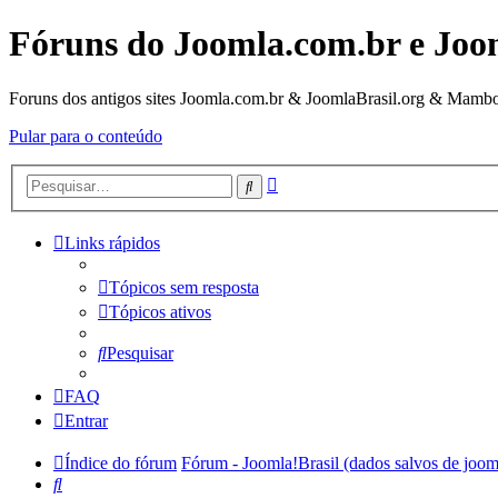
Fóruns do Joomla.com.br e Joo
Foruns dos antigos sites Joomla.com.br & JoomlaBrasil.org & Mambo
Pular para o conteúdo
Pesquisa
Pesquisar
avançada
Links rápidos
Tópicos sem resposta
Tópicos ativos
Pesquisar
FAQ
Entrar
Índice do fórum
Fórum - Joomla!Brasil (dados salvos de joom
Pesquisar