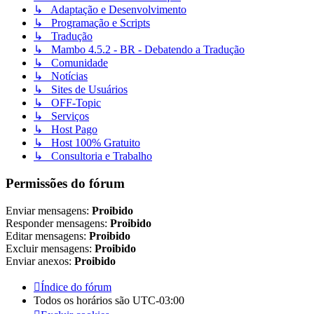
↳ Adaptação e Desenvolvimento
↳ Programação e Scripts
↳ Tradução
↳ Mambo 4.5.2 - BR - Debatendo a Tradução
↳ Comunidade
↳ Notícias
↳ Sites de Usuários
↳ OFF-Topic
↳ Serviços
↳ Host Pago
↳ Host 100% Gratuito
↳ Consultoria e Trabalho
Permissões do fórum
Enviar mensagens:
Proibido
Responder mensagens:
Proibido
Editar mensagens:
Proibido
Excluir mensagens:
Proibido
Enviar anexos:
Proibido
Índice do fórum
Todos os horários são
UTC-03:00