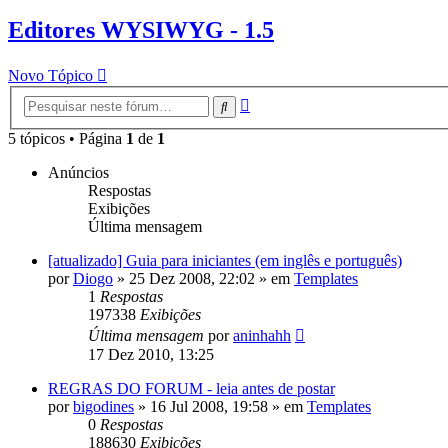
Editores WYSIWYG - 1.5
Novo Tópico
Pesquisa
Pesquisar
avançada
5 tópicos • Página
1
de
1
Anúncios
Respostas
Exibições
Última mensagem
[atualizado] Guia para iniciantes (em inglês e português)
por
Diogo
»
25 Dez 2008, 22:02
» em
Templates
1
Respostas
197338
Exibições
Última mensagem
por
aninhahh
17 Dez 2010, 13:25
REGRAS DO FORUM - leia antes de postar
por
bigodines
»
16 Jul 2008, 19:58
» em
Templates
0
Respostas
188630
Exibições