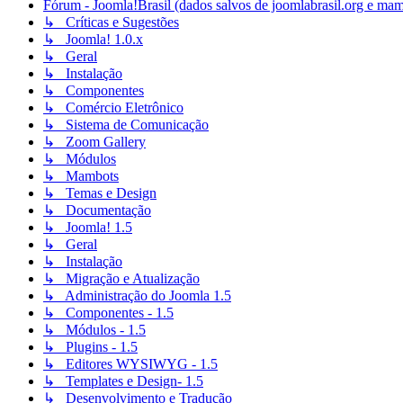
Fórum - Joomla!Brasil (dados salvos de joomlabrasil.org e mam
↳ Críticas e Sugestões
↳ Joomla! 1.0.x
↳ Geral
↳ Instalação
↳ Componentes
↳ Comércio Eletrônico
↳ Sistema de Comunicação
↳ Zoom Gallery
↳ Módulos
↳ Mambots
↳ Temas e Design
↳ Documentação
↳ Joomla! 1.5
↳ Geral
↳ Instalação
↳ Migração e Atualização
↳ Administração do Joomla 1.5
↳ Componentes - 1.5
↳ Módulos - 1.5
↳ Plugins - 1.5
↳ Editores WYSIWYG - 1.5
↳ Templates e Design- 1.5
↳ Desenvolvimento e Tradução