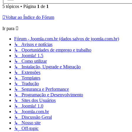
5 tópicos • Página
1
de
1
Voltar ao Índice do Fórum
Ir para
Fórum - Joomla.com.br (dados salvos de joomla.com.br)
↳ Avisos e notícias
↳ Oportunidades de emprego e trabalho
↳ Joomla! 1.5
↳ Como utilizar
↳ Instalação, Upgrade e Migração
↳ Extensões
↳ Templates
↳ Tradução
↳ Segurança e Performance
↳ Programação e Desenvolvimento
↳ Sites dos Usuários
↳ Joomla! 1.0
↳ Joomla.com.br
↳ Discussão Geral
↳ Nosso site
↳ Off-topic