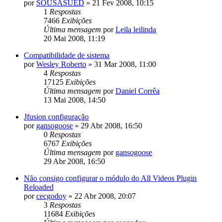
por
SOUSASUED
»
21 Fev 2008, 10:15
1
Respostas
7466
Exibições
Última mensagem
por
Leila leilinda
20 Mai 2008, 11:19
Compatibilidade de sistema
por
Wesley Roberto
»
31 Mar 2008, 11:00
4
Respostas
17125
Exibições
Última mensagem
por
Daniel Corrêa
13 Mai 2008, 14:50
Jfusion configuração
por
gansogoose
»
29 Abr 2008, 16:50
0
Respostas
6767
Exibições
Última mensagem
por
gansogoose
29 Abr 2008, 16:50
Não consigo configurar o módulo do All Videos Plugin
Reloaded
por
cecgodoy
»
22 Abr 2008, 20:07
3
Respostas
11684
Exibições