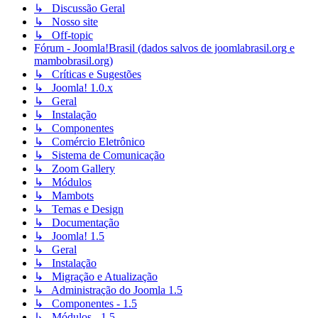
↳ Discussão Geral
↳ Nosso site
↳ Off-topic
Fórum - Joomla!Brasil (dados salvos de joomlabrasil.org e
mambobrasil.org)
↳ Críticas e Sugestões
↳ Joomla! 1.0.x
↳ Geral
↳ Instalação
↳ Componentes
↳ Comércio Eletrônico
↳ Sistema de Comunicação
↳ Zoom Gallery
↳ Módulos
↳ Mambots
↳ Temas e Design
↳ Documentação
↳ Joomla! 1.5
↳ Geral
↳ Instalação
↳ Migração e Atualização
↳ Administração do Joomla 1.5
↳ Componentes - 1.5
↳ Módulos - 1.5