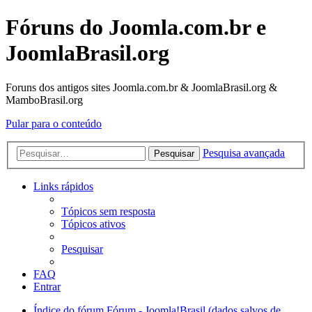
Fóruns do Joomla.com.br e
JoomlaBrasil.org
Foruns dos antigos sites Joomla.com.br & JoomlaBrasil.org &
MamboBrasil.org
Pular para o conteúdo
Pesquisa avançada
Pesquisar
Links rápidos
Tópicos sem resposta
Tópicos ativos
Pesquisar
FAQ
Entrar
Índice do fórum
Fórum - Joomla!Brasil (dados salvos de