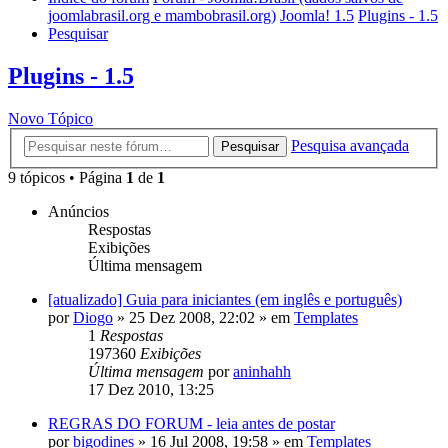
joomlabrasil.org e mambobrasil.org)
Joomla! 1.5
Plugins - 1.5
Pesquisar
Plugins - 1.5
Novo Tópico
Pesquisa avançada
Pesquisar
9 tópicos • Página
1
de
1
Anúncios
Respostas
Exibições
Última mensagem
[atualizado] Guia para iniciantes (em inglês e português)
por
Diogo
»
25 Dez 2008, 22:02
» em
Templates
1
Respostas
197360
Exibições
Última mensagem
por
aninhahh
17 Dez 2010, 13:25
REGRAS DO FORUM - leia antes de postar
por
bigodines
»
16 Jul 2008, 19:58
» em
Templates