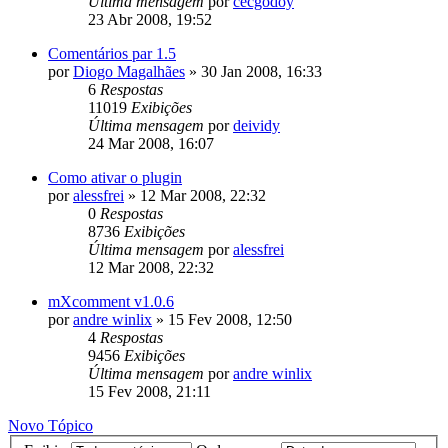
Última mensagem
por
cecgodoy
23 Abr 2008, 19:52
Comentários par 1.5
por
Diogo Magalhães
»
30 Jan 2008, 16:33
6
Respostas
11019
Exibições
Última mensagem
por
deividy
24 Mar 2008, 16:07
Como ativar o plugin
por
alessfrei
»
12 Mar 2008, 22:32
0
Respostas
8736
Exibições
Última mensagem
por
alessfrei
12 Mar 2008, 22:32
mXcomment v1.0.6
por
andre winlix
»
15 Fev 2008, 12:50
4
Respostas
9456
Exibições
Última mensagem
por
andre winlix
15 Fev 2008, 21:11
Novo Tópico