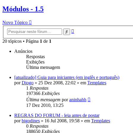
Módulos - 1.5
Novo Tópico
Pesquisa
Pesquisar
avançada
20 tópicos • Página
1
de
1
Anúncios
Respostas
Exibições
Última mensagem
[atualizado] Guia para iniciantes (em inglês e português)
por
Diogo
»
25 Dez 2008, 22:02
» em
Templates
1
Respostas
197366
Exibições
Última mensagem
por
aninhahh
17 Dez 2010, 13:25
REGRAS DO FORUM - leia antes de postar
por
bigodines
»
16 Jul 2008, 19:58
» em
Templates
0
Respostas
188650
Exibições