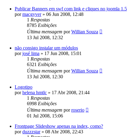
Publicar Banners em swf com link e cliques no joomla 1.5
por
macgyver
»
06 Jun 2008, 12:48
1
Respostas
8785
Exibições
Última mensagem
por
Willian Souza
13 Jul 2008, 12:32
não consigo instalar um módulos
por
josé lima
»
17 Jun 2008, 15:01
1
Respostas
6321
Exibições
Última mensagem
por
Willian Souza
13 Jul 2008, 12:30
Logotipo
por
helena hmtlc
»
17 Abr 2008, 21:44
1
Respostas
6998
Exibições
Última mensagem
por
roserio
01 Jul 2008, 15:06
Frontpage Slideshow apenas na index, como?
por
duzzzstar
»
08 Abr 2008, 22:43