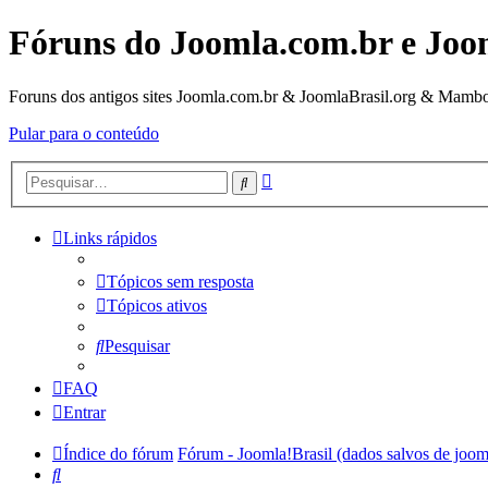
Fóruns do Joomla.com.br e Joo
Foruns dos antigos sites Joomla.com.br & JoomlaBrasil.org & Mambo
Pular para o conteúdo
Pesquisa
Pesquisar
avançada
Links rápidos
Tópicos sem resposta
Tópicos ativos
Pesquisar
FAQ
Entrar
Índice do fórum
Fórum - Joomla!Brasil (dados salvos de joom
Pesquisar