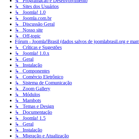
↳ Programação e Desenvolvimento
↳ Sites dos Usuários
↳ Joomla! 1.0
↳ Joomla.com.br
↳ Discussão Geral
↳ Nosso site
↳ Off-topic
Fórum - Joomla!Brasil (dados salvos de joomlabrasil.org e mam
↳ Críticas e Sugestões
↳ Joomla! 1.0.x
↳ Geral
↳ Instalação
↳ Componentes
↳ Comércio Eletrônico
↳ Sistema de Comunicação
↳ Zoom Gallery
↳ Módulos
↳ Mambots
↳ Temas e Design
↳ Documentação
↳ Joomla! 1.5
↳ Geral
↳ Instalação
↳ Migração e Atualização