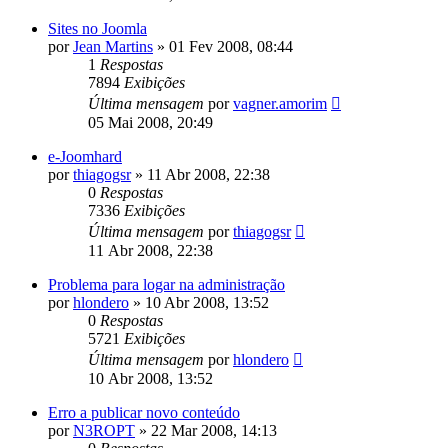
Sites no Joomla
por
Jean Martins
»
01 Fev 2008, 08:44
1
Respostas
7894
Exibições
Última mensagem
por
vagner.amorim
05 Mai 2008, 20:49
e-Joomhard
por
thiagogsr
»
11 Abr 2008, 22:38
0
Respostas
7336
Exibições
Última mensagem
por
thiagogsr
11 Abr 2008, 22:38
Problema para logar na administração
por
hlondero
»
10 Abr 2008, 13:52
0
Respostas
5721
Exibições
Última mensagem
por
hlondero
10 Abr 2008, 13:52
Erro a publicar novo conteúdo
por
N3ROPT
»
22 Mar 2008, 14:13