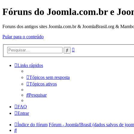
Fóruns do Joomla.com.br e Joo
Foruns dos antigos sites Joomla.com.br & JoomlaBrasil.org & Mambo
Pular para o conteúdo
Pesquisa
Pesquisar
avançada
Links rápidos
Tópicos sem resposta
Tópicos ativos
Pesquisar
FAQ
Entrar
Índice do fórum
Fórum - Joomla!Brasil (dados salvos de joom
Pesquisar