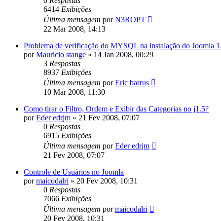
0
Respostas
6414
Exibições
Última mensagem
por
N3ROPT
22 Mar 2008, 14:13
Problema de verificação do MYSQL na instalação do Joomla 1
por
Mauricio stange
»
14 Jan 2008, 00:29
3
Respostas
8937
Exibições
Última mensagem
por
Eric barrus
10 Mar 2008, 11:30
Como tirar o Filtro, Ordem e Exibir das Categorias no j1.5?
por
Eder edrjm
»
21 Fev 2008, 07:07
0
Respostas
6915
Exibições
Última mensagem
por
Eder edrjm
21 Fev 2008, 07:07
Controle de Usuários no Joomla
por
maicodalri
»
20 Fev 2008, 10:31
0
Respostas
7066
Exibições
Última mensagem
por
maicodalri
20 Fev 2008, 10:31