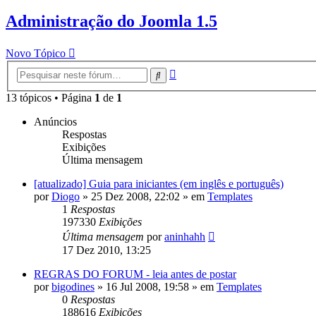
Administração do Joomla 1.5
Novo Tópico
Pesquisa
Pesquisar
avançada
13 tópicos • Página
1
de
1
Anúncios
Respostas
Exibições
Última mensagem
[atualizado] Guia para iniciantes (em inglês e português)
por
Diogo
»
25 Dez 2008, 22:02
» em
Templates
1
Respostas
197330
Exibições
Última mensagem
por
aninhahh
17 Dez 2010, 13:25
REGRAS DO FORUM - leia antes de postar
por
bigodines
»
16 Jul 2008, 19:58
» em
Templates
0
Respostas
188616
Exibições