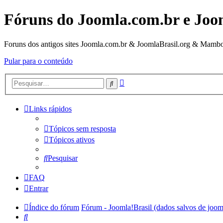
Fóruns do Joomla.com.br e Joo
Foruns dos antigos sites Joomla.com.br & JoomlaBrasil.org & Mambo
Pular para o conteúdo
Pesquisa
Pesquisar
avançada
Links rápidos
Tópicos sem resposta
Tópicos ativos
Pesquisar
FAQ
Entrar
Índice do fórum
Fórum - Joomla!Brasil (dados salvos de joom
Pesquisar