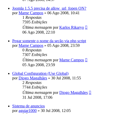
Joomla 1.5.5 precisa de allow_url_fopen ON?
por
Marne Campos
»
06 Ago 2008, 10:41
1
Respostas
7595
Exibições
Última mensagem
por
Karlos Rikaryo
06 Ago 2008, 22:10
Pegar somente o nome da seção via php script
por
Marne Campos
»
05 Ago 2008, 23:59
0
Respostas
7307
Exibições
Última mensagem
por
Marne Campos
05 Ago 2008, 23:59
Global Configuration (Use Global)
por
Diogo Magalhães
»
30 Jul 2008, 11:55
2
Respostas
7744
Exibições
Última mensagem
por
Diogo Magalhães
31 Jul 2008, 17:06
Sistema de anuncios
por
aguiar1000
»
30 Jul 2008, 12:05