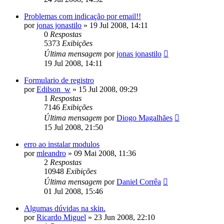
Problemas com indicação por email!!
por
jonas jonastilo
»
19 Jul 2008, 14:11
0
Respostas
5373
Exibições
Última mensagem
por
jonas jonastilo
19 Jul 2008, 14:11
Formulario de registro
por
Edilson_w
»
15 Jul 2008, 09:29
1
Respostas
7146
Exibições
Última mensagem
por
Diogo Magalhães
15 Jul 2008, 21:50
erro ao instalar modulos
por
mleandro
»
09 Mai 2008, 11:36
2
Respostas
10948
Exibições
Última mensagem
por
Daniel Corrêa
01 Jul 2008, 15:46
Algumas dúvidas na skin.
por
Ricardo Miguel
»
23 Jun 2008, 22:10