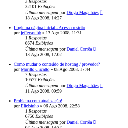
3
Respostas
32101
Exibições
Última mensagem
por
Diogo Magalhães
18 Ago 2008, 14:27
Login na página inicial - Acesso restrito
por
jeffersonbb
»
13 Ago 2008, 11:31
1
Respostas
8674
Exibições
Última mensagem
por
Daniel Corrêa
13 Ago 2008, 17:02
Como mudar o conteúdo de hosting / provedor?
por
Murillo Cucatto
»
08 Ago 2008, 17:44
7
Respostas
10577
Exibições
Última mensagem
por
Diogo Magalhães
11 Ago 2008, 09:59
Problema com atualização!
por
Elielsinho
»
06 Ago 2008, 22:58
1
Respostas
6756
Exibições
Última mensagem
por
Daniel Corrêa
07 Ago 2008, 14:37