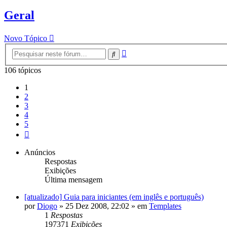
Geral
Novo Tópico
Pesquisa
Pesquisar
avançada
106 tópicos
1
2
3
4
5
Próximo
Anúncios
Respostas
Exibições
Última mensagem
[atualizado] Guia para iniciantes (em inglês e português)
por
Diogo
»
25 Dez 2008, 22:02
» em
Templates
1
Respostas
197371
Exibições