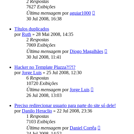
2
Respostas
7627
Exibições
Última mensagem
por
aguiar1000
30 Jul 2008, 16:38
Títulos duplicados
por
Ruth
»
28 Mai 2008, 14:35
2
Respostas
7069
Exibições
Última mensagem
por
Diogo Magalhães
30 Jul 2008, 11:41
Hacker no Template Plazza?!?!?
por
Jorge Luis
»
25 Jul 2008, 12:30
6
Respostas
10720
Exibições
Última mensagem
por
Jorge Luis
26 Jul 2008, 13:03
Preciso redirecionar usuario para parte do site só dele!
por
Danilo Heraclio
»
22 Jul 2008, 23:36
1
Respostas
7103
Exibições
Última mensagem
por
Daniel Corrêa
24 Jul 2008, 14:52