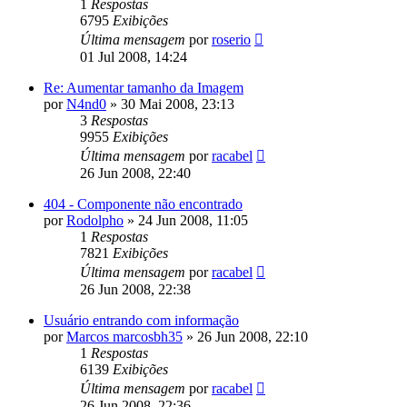
1
Respostas
6795
Exibições
Última mensagem
por
roserio
01 Jul 2008, 14:24
Re: Aumentar tamanho da Imagem
por
N4nd0
»
30 Mai 2008, 23:13
3
Respostas
9955
Exibições
Última mensagem
por
racabel
26 Jun 2008, 22:40
404 - Componente não encontrado
por
Rodolpho
»
24 Jun 2008, 11:05
1
Respostas
7821
Exibições
Última mensagem
por
racabel
26 Jun 2008, 22:38
Usuário entrando com informação
por
Marcos marcosbh35
»
26 Jun 2008, 22:10
1
Respostas
6139
Exibições
Última mensagem
por
racabel
26 Jun 2008, 22:36