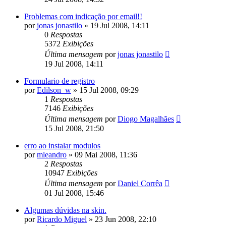
Problemas com indicação por email!!
por
jonas jonastilo
»
19 Jul 2008, 14:11
0
Respostas
5372
Exibições
Última mensagem
por
jonas jonastilo
19 Jul 2008, 14:11
Formulario de registro
por
Edilson_w
»
15 Jul 2008, 09:29
1
Respostas
7146
Exibições
Última mensagem
por
Diogo Magalhães
15 Jul 2008, 21:50
erro ao instalar modulos
por
mleandro
»
09 Mai 2008, 11:36
2
Respostas
10947
Exibições
Última mensagem
por
Daniel Corrêa
01 Jul 2008, 15:46
Algumas dúvidas na skin.
por
Ricardo Miguel
»
23 Jun 2008, 22:10