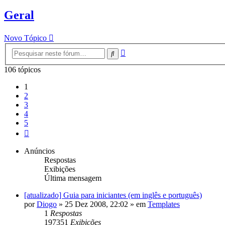
Geral
Novo Tópico
Pesquisa
Pesquisar
avançada
106 tópicos
1
2
3
4
5
Próximo
Anúncios
Respostas
Exibições
Última mensagem
[atualizado] Guia para iniciantes (em inglês e português)
por
Diogo
»
25 Dez 2008, 22:02
» em
Templates
1
Respostas
197351
Exibições