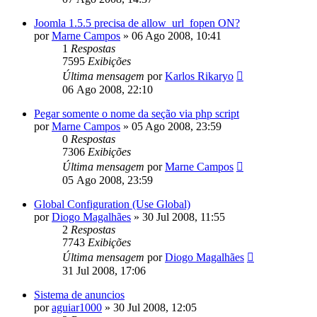
Joomla 1.5.5 precisa de allow_url_fopen ON?
por
Marne Campos
»
06 Ago 2008, 10:41
1
Respostas
7595
Exibições
Última mensagem
por
Karlos Rikaryo
06 Ago 2008, 22:10
Pegar somente o nome da seção via php script
por
Marne Campos
»
05 Ago 2008, 23:59
0
Respostas
7306
Exibições
Última mensagem
por
Marne Campos
05 Ago 2008, 23:59
Global Configuration (Use Global)
por
Diogo Magalhães
»
30 Jul 2008, 11:55
2
Respostas
7743
Exibições
Última mensagem
por
Diogo Magalhães
31 Jul 2008, 17:06
Sistema de anuncios
por
aguiar1000
»
30 Jul 2008, 12:05