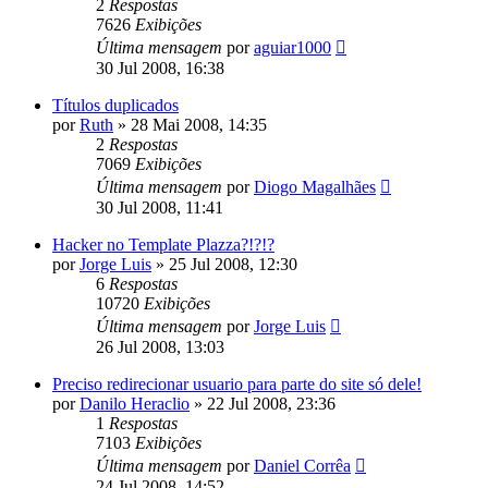
2
Respostas
7626
Exibições
Última mensagem
por
aguiar1000
30 Jul 2008, 16:38
Títulos duplicados
por
Ruth
»
28 Mai 2008, 14:35
2
Respostas
7069
Exibições
Última mensagem
por
Diogo Magalhães
30 Jul 2008, 11:41
Hacker no Template Plazza?!?!?
por
Jorge Luis
»
25 Jul 2008, 12:30
6
Respostas
10720
Exibições
Última mensagem
por
Jorge Luis
26 Jul 2008, 13:03
Preciso redirecionar usuario para parte do site só dele!
por
Danilo Heraclio
»
22 Jul 2008, 23:36
1
Respostas
7103
Exibições
Última mensagem
por
Daniel Corrêa
24 Jul 2008, 14:52