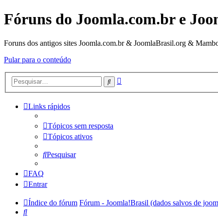
Fóruns do Joomla.com.br e Joo
Foruns dos antigos sites Joomla.com.br & JoomlaBrasil.org & Mambo
Pular para o conteúdo
Pesquisa
Pesquisar
avançada
Links rápidos
Tópicos sem resposta
Tópicos ativos
Pesquisar
FAQ
Entrar
Índice do fórum
Fórum - Joomla!Brasil (dados salvos de joom
Pesquisar