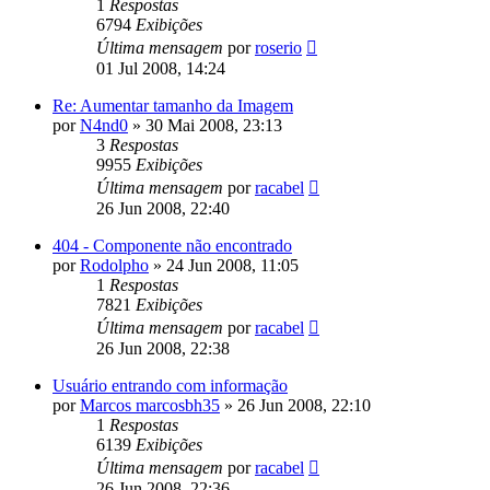
1
Respostas
6794
Exibições
Última mensagem
por
roserio
01 Jul 2008, 14:24
Re: Aumentar tamanho da Imagem
por
N4nd0
»
30 Mai 2008, 23:13
3
Respostas
9955
Exibições
Última mensagem
por
racabel
26 Jun 2008, 22:40
404 - Componente não encontrado
por
Rodolpho
»
24 Jun 2008, 11:05
1
Respostas
7821
Exibições
Última mensagem
por
racabel
26 Jun 2008, 22:38
Usuário entrando com informação
por
Marcos marcosbh35
»
26 Jun 2008, 22:10
1
Respostas
6139
Exibições
Última mensagem
por
racabel
26 Jun 2008, 22:36