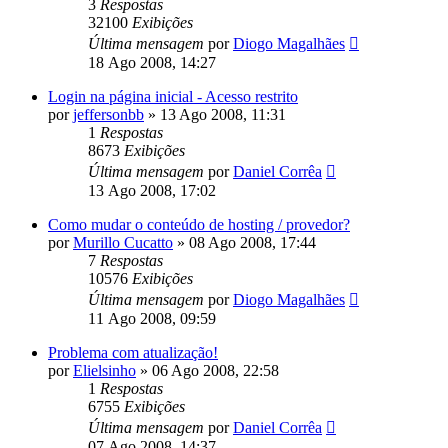
3
Respostas
32100
Exibições
Última mensagem
por
Diogo Magalhães
18 Ago 2008, 14:27
Login na página inicial - Acesso restrito
por
jeffersonbb
»
13 Ago 2008, 11:31
1
Respostas
8673
Exibições
Última mensagem
por
Daniel Corrêa
13 Ago 2008, 17:02
Como mudar o conteúdo de hosting / provedor?
por
Murillo Cucatto
»
08 Ago 2008, 17:44
7
Respostas
10576
Exibições
Última mensagem
por
Diogo Magalhães
11 Ago 2008, 09:59
Problema com atualização!
por
Elielsinho
»
06 Ago 2008, 22:58
1
Respostas
6755
Exibições
Última mensagem
por
Daniel Corrêa
07 Ago 2008, 14:37