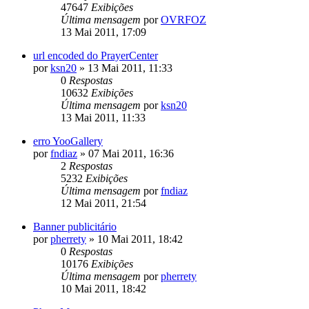
47647
Exibições
Última mensagem
por
OVRFOZ
13 Mai 2011, 17:09
url encoded do PrayerCenter
por
ksn20
»
13 Mai 2011, 11:33
0
Respostas
10632
Exibições
Última mensagem
por
ksn20
13 Mai 2011, 11:33
erro YooGallery
por
fndiaz
»
07 Mai 2011, 16:36
2
Respostas
5232
Exibições
Última mensagem
por
fndiaz
12 Mai 2011, 21:54
Banner publicitário
por
pherrety
»
10 Mai 2011, 18:42
0
Respostas
10176
Exibições
Última mensagem
por
pherrety
10 Mai 2011, 18:42