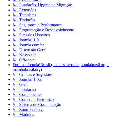
↳ Instalação, Upgrade e Migração
↳ Extensões
↳ Templates
↳ Tradução
↳ Segurança e Performance
↳ Programação e Desenvolvimento
↳ Sites dos Usuários
↳ Joomla! 1.0
↳ Joomla.com.br
↳ Discussão Geral
↳ Nosso site
↳ Off-topic
Fórum - Joomla!Brasil (dados salvos de joomlabrasil.org e
mambobrasil.org)
↳ Críticas e Sugestões
↳ Joomla! 1.0.x
↳ Geral
↳ Instalação
↳ Componentes
↳ Comércio Eletrônico
↳ Sistema de Comunicação
↳ Zoom Gallery
↳ Módulos