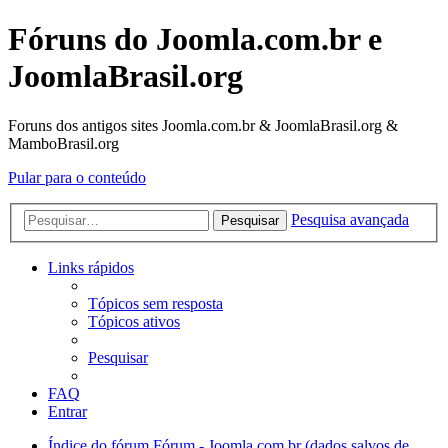
Fóruns do Joomla.com.br e
JoomlaBrasil.org
Foruns dos antigos sites Joomla.com.br & JoomlaBrasil.org &
MamboBrasil.org
Pular para o conteúdo
Pesquisa avançada
Pesquisar
Links rápidos
Tópicos sem resposta
Tópicos ativos
Pesquisar
FAQ
Entrar
Índice do fórum
Fórum - Joomla.com.br (dados salvos de