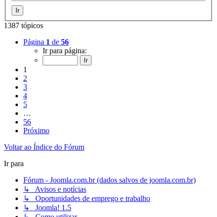
1387 tópicos
Página
1
de
56
Ir para página:
1
2
3
4
5
…
56
Próximo
Voltar ao Índice do Fórum
Ir para
Fórum - Joomla.com.br (dados salvos de joomla.com.br)
↳ Avisos e notícias
↳ Oportunidades de emprego e trabalho
↳ Joomla! 1.5
↳ Como utilizar