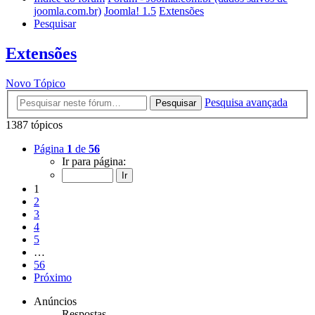
joomla.com.br)
Joomla! 1.5
Extensões
Pesquisar
Extensões
Novo Tópico
Pesquisa avançada
Pesquisar
1387 tópicos
Página
1
de
56
Ir para página:
1
2
3
4
5
…
56
Próximo
Anúncios
Respostas