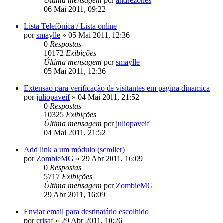
Última mensagem
por
andrezones
06 Mai 2011, 09:22
Lista Telefônica / Lista online
por
smaylle
»
05 Mai 2011, 12:36
0
Respostas
10172
Exibições
Última mensagem
por
smaylle
05 Mai 2011, 12:36
Extensao para verificação de visitantes em pagina dinamica
por
juliopaveif
»
04 Mai 2011, 21:52
0
Respostas
10325
Exibições
Última mensagem
por
juliopaveif
04 Mai 2011, 21:52
Add link a um módulo (scroller)
por
ZombieMG
»
29 Abr 2011, 16:09
0
Respostas
5717
Exibições
Última mensagem
por
ZombieMG
29 Abr 2011, 16:09
Enviar email para destinatário escolhido
por
crisaf
»
29 Abr 2011, 10:26