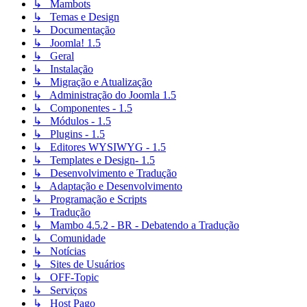
↳ Mambots
↳ Temas e Design
↳ Documentação
↳ Joomla! 1.5
↳ Geral
↳ Instalação
↳ Migração e Atualização
↳ Administração do Joomla 1.5
↳ Componentes - 1.5
↳ Módulos - 1.5
↳ Plugins - 1.5
↳ Editores WYSIWYG - 1.5
↳ Templates e Design- 1.5
↳ Desenvolvimento e Tradução
↳ Adaptação e Desenvolvimento
↳ Programação e Scripts
↳ Tradução
↳ Mambo 4.5.2 - BR - Debatendo a Tradução
↳ Comunidade
↳ Notícias
↳ Sites de Usuários
↳ OFF-Topic
↳ Serviços
↳ Host Pago