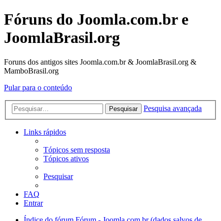
Fóruns do Joomla.com.br e
JoomlaBrasil.org
Foruns dos antigos sites Joomla.com.br & JoomlaBrasil.org &
MamboBrasil.org
Pular para o conteúdo
Pesquisa avançada
Pesquisar
Links rápidos
Tópicos sem resposta
Tópicos ativos
Pesquisar
FAQ
Entrar
Índice do fórum
Fórum - Joomla.com.br (dados salvos de