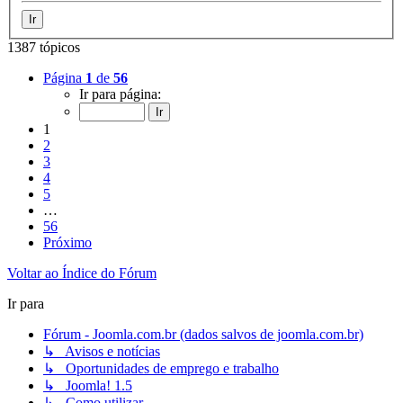
1387 tópicos
Página
1
de
56
Ir para página:
1
2
3
4
5
…
56
Próximo
Voltar ao Índice do Fórum
Ir para
Fórum - Joomla.com.br (dados salvos de joomla.com.br)
↳ Avisos e notícias
↳ Oportunidades de emprego e trabalho
↳ Joomla! 1.5
↳ Como utilizar