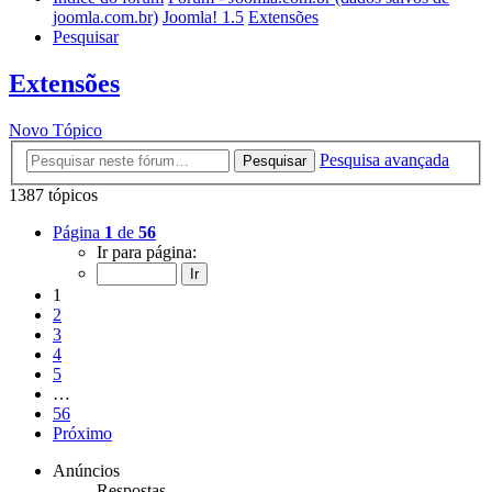
joomla.com.br)
Joomla! 1.5
Extensões
Pesquisar
Extensões
Novo Tópico
Pesquisa avançada
Pesquisar
1387 tópicos
Página
1
de
56
Ir para página:
1
2
3
4
5
…
56
Próximo
Anúncios
Respostas