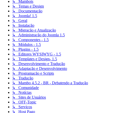
↳ Mambots
↳ Temas e Design
↳ Documentação
↳ Joomla! 1.5
↳ Geral
↳ Instalação
↳ Migração e Atualização
↳ Administração do Joomla 1.5
↳ Componentes - 1.5
↳ Módulos - 1.5
↳ Plugins - 1.5
↳ Editores WYSIWYG - 1.5
↳ Templates e Design- 1.5
↳ Desenvolvimento e Tradução
↳ Adaptação e Desenvolvimento
↳ Programação e Scripts
↳ Tradução
↳ Mambo 4.5.2 - BR - Debatendo a Tradução
↳ Comunidade
↳ Notícias
↳ Sites de Usuários
↳ OFF-Topic
↳ Serviços
↳ Host Pago