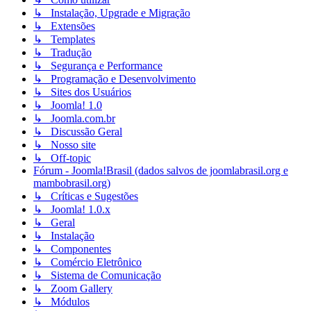
↳ Instalação, Upgrade e Migração
↳ Extensões
↳ Templates
↳ Tradução
↳ Segurança e Performance
↳ Programação e Desenvolvimento
↳ Sites dos Usuários
↳ Joomla! 1.0
↳ Joomla.com.br
↳ Discussão Geral
↳ Nosso site
↳ Off-topic
Fórum - Joomla!Brasil (dados salvos de joomlabrasil.org e
mambobrasil.org)
↳ Críticas e Sugestões
↳ Joomla! 1.0.x
↳ Geral
↳ Instalação
↳ Componentes
↳ Comércio Eletrônico
↳ Sistema de Comunicação
↳ Zoom Gallery
↳ Módulos