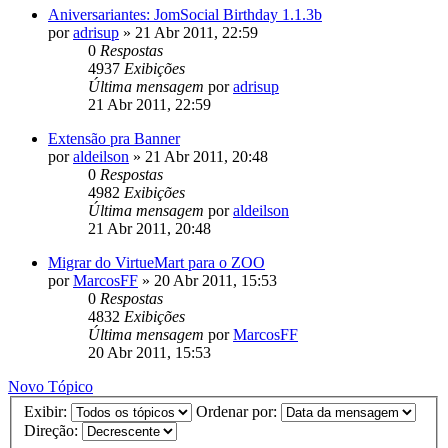
Aniversariantes: JomSocial Birthday 1.1.3b
por
adrisup
»
21 Abr 2011, 22:59
0
Respostas
4937
Exibições
Última mensagem
por
adrisup
21 Abr 2011, 22:59
Extensão pra Banner
por
aldeilson
»
21 Abr 2011, 20:48
0
Respostas
4982
Exibições
Última mensagem
por
aldeilson
21 Abr 2011, 20:48
Migrar do VirtueMart para o ZOO
por
MarcosFF
»
20 Abr 2011, 15:53
0
Respostas
4832
Exibições
Última mensagem
por
MarcosFF
20 Abr 2011, 15:53
Novo Tópico
Exibir:
Ordenar por:
Direção: