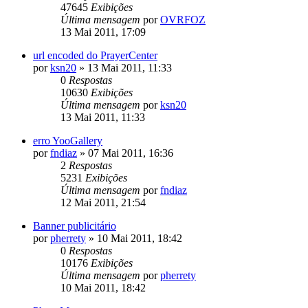
47645
Exibições
Última mensagem
por
OVRFOZ
13 Mai 2011, 17:09
url encoded do PrayerCenter
por
ksn20
»
13 Mai 2011, 11:33
0
Respostas
10630
Exibições
Última mensagem
por
ksn20
13 Mai 2011, 11:33
erro YooGallery
por
fndiaz
»
07 Mai 2011, 16:36
2
Respostas
5231
Exibições
Última mensagem
por
fndiaz
12 Mai 2011, 21:54
Banner publicitário
por
pherrety
»
10 Mai 2011, 18:42
0
Respostas
10176
Exibições
Última mensagem
por
pherrety
10 Mai 2011, 18:42