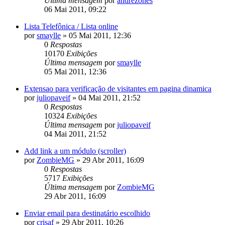
Última mensagem
por
andrezones
06 Mai 2011, 09:22
Lista Telefônica / Lista online
por
smaylle
»
05 Mai 2011, 12:36
0
Respostas
10170
Exibições
Última mensagem
por
smaylle
05 Mai 2011, 12:36
Extensao para verificação de visitantes em pagina dinamica
por
juliopaveif
»
04 Mai 2011, 21:52
0
Respostas
10324
Exibições
Última mensagem
por
juliopaveif
04 Mai 2011, 21:52
Add link a um módulo (scroller)
por
ZombieMG
»
29 Abr 2011, 16:09
0
Respostas
5717
Exibições
Última mensagem
por
ZombieMG
29 Abr 2011, 16:09
Enviar email para destinatário escolhido
por
crisaf
»
29 Abr 2011, 10:26