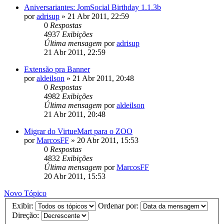
Aniversariantes: JomSocial Birthday 1.1.3b
por
adrisup
»
21 Abr 2011, 22:59
0
Respostas
4937
Exibições
Última mensagem
por
adrisup
21 Abr 2011, 22:59
Extensão pra Banner
por
aldeilson
»
21 Abr 2011, 20:48
0
Respostas
4982
Exibições
Última mensagem
por
aldeilson
21 Abr 2011, 20:48
Migrar do VirtueMart para o ZOO
por
MarcosFF
»
20 Abr 2011, 15:53
0
Respostas
4832
Exibições
Última mensagem
por
MarcosFF
20 Abr 2011, 15:53
Novo Tópico
Exibir:
Ordenar por:
Direção: