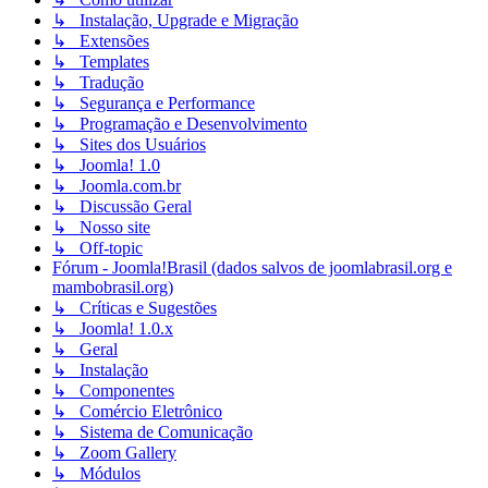
↳ Instalação, Upgrade e Migração
↳ Extensões
↳ Templates
↳ Tradução
↳ Segurança e Performance
↳ Programação e Desenvolvimento
↳ Sites dos Usuários
↳ Joomla! 1.0
↳ Joomla.com.br
↳ Discussão Geral
↳ Nosso site
↳ Off-topic
Fórum - Joomla!Brasil (dados salvos de joomlabrasil.org e
mambobrasil.org)
↳ Críticas e Sugestões
↳ Joomla! 1.0.x
↳ Geral
↳ Instalação
↳ Componentes
↳ Comércio Eletrônico
↳ Sistema de Comunicação
↳ Zoom Gallery
↳ Módulos