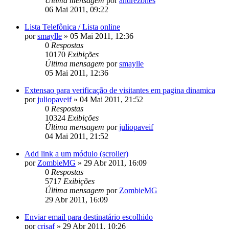
Última mensagem
por
andrezones
06 Mai 2011, 09:22
Lista Telefônica / Lista online
por
smaylle
»
05 Mai 2011, 12:36
0
Respostas
10170
Exibições
Última mensagem
por
smaylle
05 Mai 2011, 12:36
Extensao para verificação de visitantes em pagina dinamica
por
juliopaveif
»
04 Mai 2011, 21:52
0
Respostas
10324
Exibições
Última mensagem
por
juliopaveif
04 Mai 2011, 21:52
Add link a um módulo (scroller)
por
ZombieMG
»
29 Abr 2011, 16:09
0
Respostas
5717
Exibições
Última mensagem
por
ZombieMG
29 Abr 2011, 16:09
Enviar email para destinatário escolhido
por
crisaf
»
29 Abr 2011, 10:26