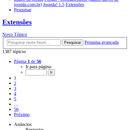
joomla.com.br)
Joomla! 1.5
Extensões
Pesquisar
Extensões
Novo Tópico
Pesquisa avançada
Pesquisar
1387 tópicos
Página
1
de
56
Ir para página:
1
2
3
4
5
…
56
Próximo
Anúncios
Respostas