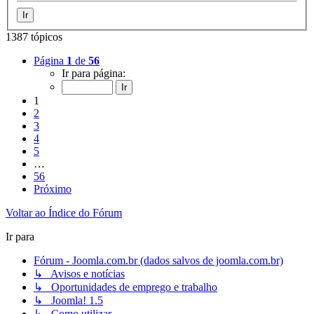
1387 tópicos
Página
1
de
56
Ir para página:
1
2
3
4
5
…
56
Próximo
Voltar ao Índice do Fórum
Ir para
Fórum - Joomla.com.br (dados salvos de joomla.com.br)
↳ Avisos e notícias
↳ Oportunidades de emprego e trabalho
↳ Joomla! 1.5
↳ Como utilizar