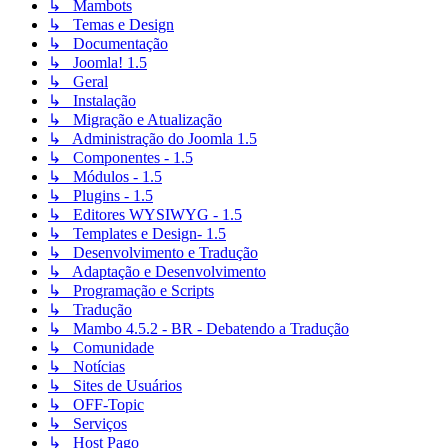
↳ Mambots
↳ Temas e Design
↳ Documentação
↳ Joomla! 1.5
↳ Geral
↳ Instalação
↳ Migração e Atualização
↳ Administração do Joomla 1.5
↳ Componentes - 1.5
↳ Módulos - 1.5
↳ Plugins - 1.5
↳ Editores WYSIWYG - 1.5
↳ Templates e Design- 1.5
↳ Desenvolvimento e Tradução
↳ Adaptação e Desenvolvimento
↳ Programação e Scripts
↳ Tradução
↳ Mambo 4.5.2 - BR - Debatendo a Tradução
↳ Comunidade
↳ Notícias
↳ Sites de Usuários
↳ OFF-Topic
↳ Serviços
↳ Host Pago