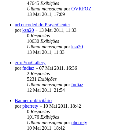
47645
Exibições
Última mensagem
por
OVRFOZ
13 Mai 2011, 17:09
url encoded do PrayerCenter
por
ksn20
»
13 Mai 2011, 11:33
0
Respostas
10630
Exibições
Última mensagem
por
ksn20
13 Mai 2011, 11:33
erro YooGallery
por
fndiaz
»
07 Mai 2011, 16:36
2
Respostas
5231
Exibições
Última mensagem
por
fndiaz
12 Mai 2011, 21:54
Banner publicitário
por
pherrety
»
10 Mai 2011, 18:42
0
Respostas
10176
Exibições
Última mensagem
por
pherrety
10 Mai 2011, 18:42