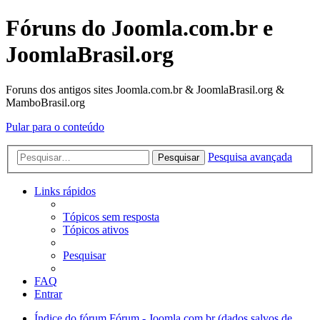
Fóruns do Joomla.com.br e
JoomlaBrasil.org
Foruns dos antigos sites Joomla.com.br & JoomlaBrasil.org &
MamboBrasil.org
Pular para o conteúdo
Pesquisa avançada
Pesquisar
Links rápidos
Tópicos sem resposta
Tópicos ativos
Pesquisar
FAQ
Entrar
Índice do fórum
Fórum - Joomla.com.br (dados salvos de