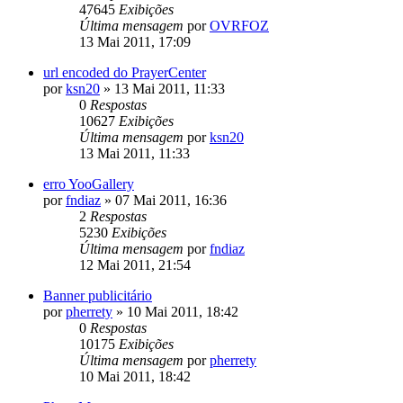
47645
Exibições
Última mensagem
por
OVRFOZ
13 Mai 2011, 17:09
url encoded do PrayerCenter
por
ksn20
»
13 Mai 2011, 11:33
0
Respostas
10627
Exibições
Última mensagem
por
ksn20
13 Mai 2011, 11:33
erro YooGallery
por
fndiaz
»
07 Mai 2011, 16:36
2
Respostas
5230
Exibições
Última mensagem
por
fndiaz
12 Mai 2011, 21:54
Banner publicitário
por
pherrety
»
10 Mai 2011, 18:42
0
Respostas
10175
Exibições
Última mensagem
por
pherrety
10 Mai 2011, 18:42