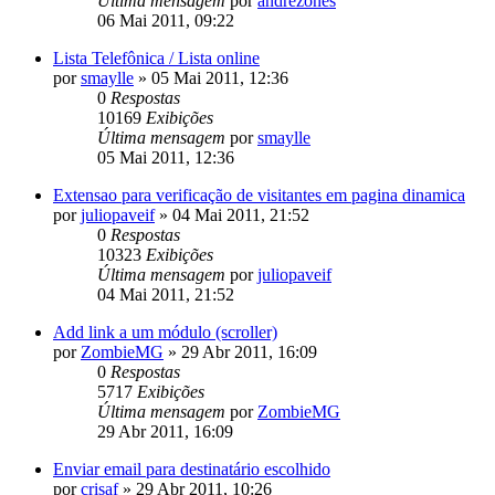
Última mensagem
por
andrezones
06 Mai 2011, 09:22
Lista Telefônica / Lista online
por
smaylle
»
05 Mai 2011, 12:36
0
Respostas
10169
Exibições
Última mensagem
por
smaylle
05 Mai 2011, 12:36
Extensao para verificação de visitantes em pagina dinamica
por
juliopaveif
»
04 Mai 2011, 21:52
0
Respostas
10323
Exibições
Última mensagem
por
juliopaveif
04 Mai 2011, 21:52
Add link a um módulo (scroller)
por
ZombieMG
»
29 Abr 2011, 16:09
0
Respostas
5717
Exibições
Última mensagem
por
ZombieMG
29 Abr 2011, 16:09
Enviar email para destinatário escolhido
por
crisaf
»
29 Abr 2011, 10:26