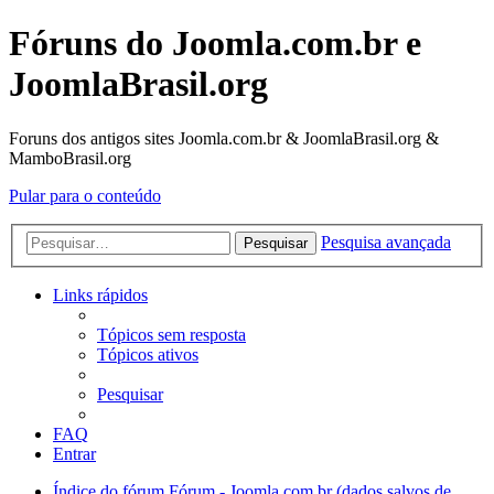
Fóruns do Joomla.com.br e
JoomlaBrasil.org
Foruns dos antigos sites Joomla.com.br & JoomlaBrasil.org &
MamboBrasil.org
Pular para o conteúdo
Pesquisa avançada
Pesquisar
Links rápidos
Tópicos sem resposta
Tópicos ativos
Pesquisar
FAQ
Entrar
Índice do fórum
Fórum - Joomla.com.br (dados salvos de