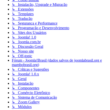
↳ Instalação, Upgrade e Migração
↳ Extensões
↳ Templates
↳ Tradução
↳ Segurança e Performance
↳ Programação e Desenvolvimento
↳ Sites dos Usuários
↳ Joomla! 1.0
↳ Joomla.com.br
↳ Discussão Geral
↳ Nosso site
↳ Off-topic
Fórum - Joomla!Brasil (dados salvos de joomlabrasil.org e
mambobrasil.org)
↳ Críticas e Sugestões
↳ Joomla! 1.0.x
↳ Geral
↳ Instalação
↳ Componentes
↳ Comércio Eletrônico
↳ Sistema de Comunicação
↳ Zoom Gallery
↳ Módulos