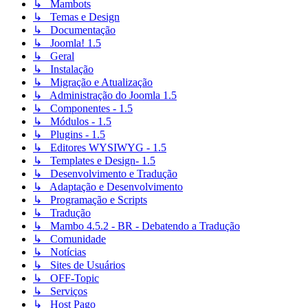
↳ Mambots
↳ Temas e Design
↳ Documentação
↳ Joomla! 1.5
↳ Geral
↳ Instalação
↳ Migração e Atualização
↳ Administração do Joomla 1.5
↳ Componentes - 1.5
↳ Módulos - 1.5
↳ Plugins - 1.5
↳ Editores WYSIWYG - 1.5
↳ Templates e Design- 1.5
↳ Desenvolvimento e Tradução
↳ Adaptação e Desenvolvimento
↳ Programação e Scripts
↳ Tradução
↳ Mambo 4.5.2 - BR - Debatendo a Tradução
↳ Comunidade
↳ Notícias
↳ Sites de Usuários
↳ OFF-Topic
↳ Serviços
↳ Host Pago