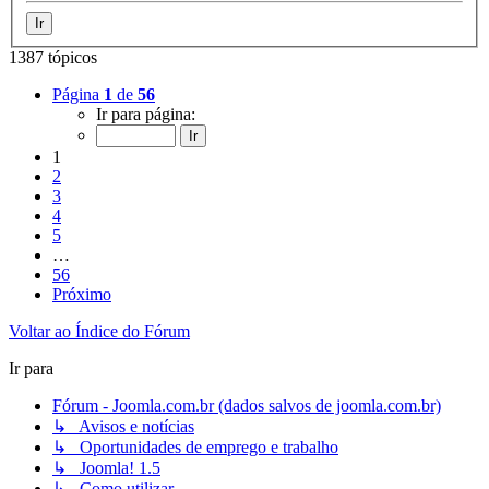
1387 tópicos
Página
1
de
56
Ir para página:
1
2
3
4
5
…
56
Próximo
Voltar ao Índice do Fórum
Ir para
Fórum - Joomla.com.br (dados salvos de joomla.com.br)
↳ Avisos e notícias
↳ Oportunidades de emprego e trabalho
↳ Joomla! 1.5
↳ Como utilizar