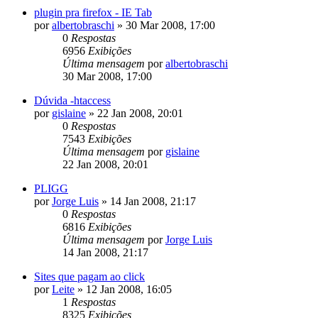
plugin pra firefox - IE Tab
por
albertobraschi
»
30 Mar 2008, 17:00
0
Respostas
6956
Exibições
Última mensagem
por
albertobraschi
30 Mar 2008, 17:00
Dúvida -htaccess
por
gislaine
»
22 Jan 2008, 20:01
0
Respostas
7543
Exibições
Última mensagem
por
gislaine
22 Jan 2008, 20:01
PLIGG
por
Jorge Luis
»
14 Jan 2008, 21:17
0
Respostas
6816
Exibições
Última mensagem
por
Jorge Luis
14 Jan 2008, 21:17
Sites que pagam ao click
por
Leite
»
12 Jan 2008, 16:05
1
Respostas
8325
Exibições