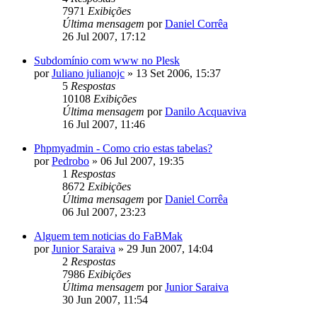
7971
Exibições
Última mensagem
por
Daniel Corrêa
26 Jul 2007, 17:12
Subdomínio com www no Plesk
por
Juliano julianojc
»
13 Set 2006, 15:37
5
Respostas
10108
Exibições
Última mensagem
por
Danilo Acquaviva
16 Jul 2007, 11:46
Phpmyadmin - Como crio estas tabelas?
por
Pedrobo
»
06 Jul 2007, 19:35
1
Respostas
8672
Exibições
Última mensagem
por
Daniel Corrêa
06 Jul 2007, 23:23
Alguem tem noticias do FaBMak
por
Junior Saraiva
»
29 Jun 2007, 14:04
2
Respostas
7986
Exibições
Última mensagem
por
Junior Saraiva
30 Jun 2007, 11:54