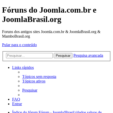
Fóruns do Joomla.com.br e
JoomlaBrasil.org
Foruns dos antigos sites Joomla.com.br & JoomlaBrasil.org &
MamboBrasil.org
Pular para o conteúdo
Pesquisa avançada
Pesquisar
Links rápidos
Tópicos sem resposta
Tópicos ativos
Pesquisar
FAQ
Entrar
Índice do fórum
Fórum - Joomla!Brasil (dados salvos de