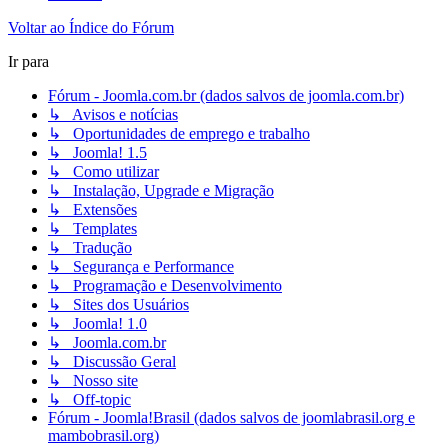
Voltar ao Índice do Fórum
Ir para
Fórum - Joomla.com.br (dados salvos de joomla.com.br)
↳ Avisos e notícias
↳ Oportunidades de emprego e trabalho
↳ Joomla! 1.5
↳ Como utilizar
↳ Instalação, Upgrade e Migração
↳ Extensões
↳ Templates
↳ Tradução
↳ Segurança e Performance
↳ Programação e Desenvolvimento
↳ Sites dos Usuários
↳ Joomla! 1.0
↳ Joomla.com.br
↳ Discussão Geral
↳ Nosso site
↳ Off-topic
Fórum - Joomla!Brasil (dados salvos de joomlabrasil.org e
mambobrasil.org)