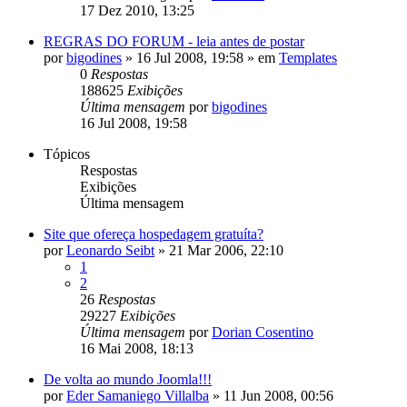
17 Dez 2010, 13:25
REGRAS DO FORUM - leia antes de postar
por
bigodines
»
16 Jul 2008, 19:58
» em
Templates
0
Respostas
188625
Exibições
Última mensagem
por
bigodines
16 Jul 2008, 19:58
Tópicos
Respostas
Exibições
Última mensagem
Site que ofereça hospedagem gratuíta?
por
Leonardo Seibt
»
21 Mar 2006, 22:10
1
2
26
Respostas
29227
Exibições
Última mensagem
por
Dorian Cosentino
16 Mai 2008, 18:13
De volta ao mundo Joomla!!!
por
Eder Samaniego Villalba
»
11 Jun 2008, 00:56