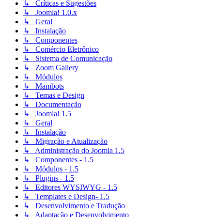
↳ Críticas e Sugestões
↳ Joomla! 1.0.x
↳ Geral
↳ Instalação
↳ Componentes
↳ Comércio Eletrônico
↳ Sistema de Comunicação
↳ Zoom Gallery
↳ Módulos
↳ Mambots
↳ Temas e Design
↳ Documentação
↳ Joomla! 1.5
↳ Geral
↳ Instalação
↳ Migração e Atualização
↳ Administração do Joomla 1.5
↳ Componentes - 1.5
↳ Módulos - 1.5
↳ Plugins - 1.5
↳ Editores WYSIWYG - 1.5
↳ Templates e Design- 1.5
↳ Desenvolvimento e Tradução
↳ Adaptação e Desenvolvimento