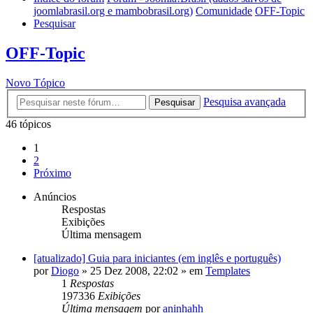
joomlabrasil.org e mambobrasil.org)
Comunidade
OFF-Topic
Pesquisar
OFF-Topic
Novo Tópico
Pesquisa avançada
Pesquisar
46 tópicos
1
2
Próximo
Anúncios
Respostas
Exibições
Última mensagem
[atualizado] Guia para iniciantes (em inglês e português)
por
Diogo
»
25 Dez 2008, 22:02
» em
Templates
1
Respostas
197336
Exibições
Última mensagem
por
aninhahh