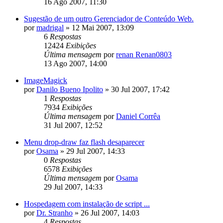
16 Ago 2007, 11:30
Sugestão de um outro Gerenciador de Conteúdo Web.
por
madrigal
»
12 Mai 2007, 13:09
6
Respostas
12424
Exibições
Última mensagem
por
renan Renan0803
13 Ago 2007, 14:00
ImageMagick
por
Danilo Bueno Ipolito
»
30 Jul 2007, 17:42
1
Respostas
7934
Exibições
Última mensagem
por
Daniel Corrêa
31 Jul 2007, 12:52
Menu drop-draw faz flash desaparecer
por
Osama
»
29 Jul 2007, 14:33
0
Respostas
6578
Exibições
Última mensagem
por
Osama
29 Jul 2007, 14:33
Hospedagem com instalação de script ...
por
Dr. Stranho
»
26 Jul 2007, 14:03
4
Respostas