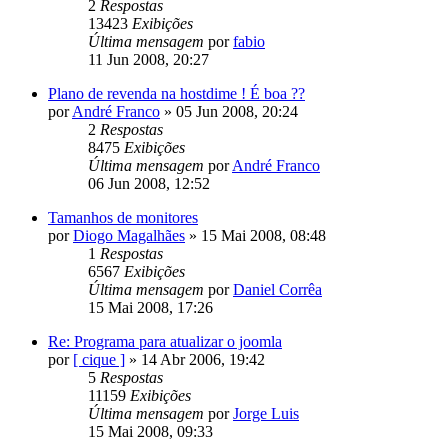
2
Respostas
13423
Exibições
Última mensagem
por
fabio
11 Jun 2008, 20:27
Plano de revenda na hostdime ! É boa ??
por
André Franco
»
05 Jun 2008, 20:24
2
Respostas
8475
Exibições
Última mensagem
por
André Franco
06 Jun 2008, 12:52
Tamanhos de monitores
por
Diogo Magalhães
»
15 Mai 2008, 08:48
1
Respostas
6567
Exibições
Última mensagem
por
Daniel Corrêa
15 Mai 2008, 17:26
Re: Programa para atualizar o joomla
por
[ cique ]
»
14 Abr 2006, 19:42
5
Respostas
11159
Exibições
Última mensagem
por
Jorge Luis
15 Mai 2008, 09:33