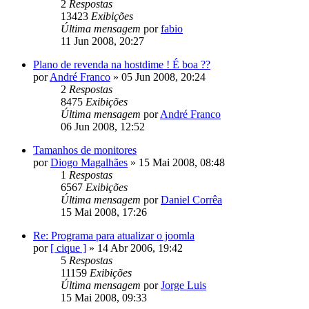
2
Respostas
13423
Exibições
Última mensagem
por
fabio
11 Jun 2008, 20:27
Plano de revenda na hostdime ! É boa ??
por
André Franco
»
05 Jun 2008, 20:24
2
Respostas
8475
Exibições
Última mensagem
por
André Franco
06 Jun 2008, 12:52
Tamanhos de monitores
por
Diogo Magalhães
»
15 Mai 2008, 08:48
1
Respostas
6567
Exibições
Última mensagem
por
Daniel Corrêa
15 Mai 2008, 17:26
Re: Programa para atualizar o joomla
por
[ cique ]
»
14 Abr 2006, 19:42
5
Respostas
11159
Exibições
Última mensagem
por
Jorge Luis
15 Mai 2008, 09:33