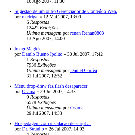
16 Ago 2007, 11:30
Sugestão de um outro Gerenciador de Conteúdo Web.
por
madrigal
»
12 Mai 2007, 13:09
6
Respostas
12425
Exibições
Última mensagem
por
renan Renan0803
13 Ago 2007, 14:00
ImageMagick
por
Danilo Bueno Ipolito
»
30 Jul 2007, 17:42
1
Respostas
7936
Exibições
Última mensagem
por
Daniel Corrêa
31 Jul 2007, 12:52
Menu drop-draw faz flash desaparecer
por
Osama
»
29 Jul 2007, 14:33
0
Respostas
6578
Exibições
Última mensagem
por
Osama
29 Jul 2007, 14:33
Hospedagem com instalação de script ...
por
Dr. Stranho
»
26 Jul 2007, 14:03
4
Respostas