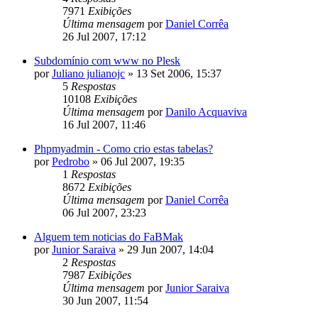
7971
Exibições
Última mensagem
por
Daniel Corrêa
26 Jul 2007, 17:12
Subdomínio com www no Plesk
por
Juliano julianojc
»
13 Set 2006, 15:37
5
Respostas
10108
Exibições
Última mensagem
por
Danilo Acquaviva
16 Jul 2007, 11:46
Phpmyadmin - Como crio estas tabelas?
por
Pedrobo
»
06 Jul 2007, 19:35
1
Respostas
8672
Exibições
Última mensagem
por
Daniel Corrêa
06 Jul 2007, 23:23
Alguem tem noticias do FaBMak
por
Junior Saraiva
»
29 Jun 2007, 14:04
2
Respostas
7987
Exibições
Última mensagem
por
Junior Saraiva
30 Jun 2007, 11:54