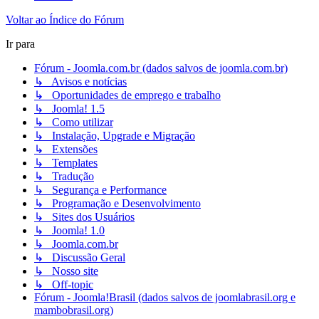
Voltar ao Índice do Fórum
Ir para
Fórum - Joomla.com.br (dados salvos de joomla.com.br)
↳ Avisos e notícias
↳ Oportunidades de emprego e trabalho
↳ Joomla! 1.5
↳ Como utilizar
↳ Instalação, Upgrade e Migração
↳ Extensões
↳ Templates
↳ Tradução
↳ Segurança e Performance
↳ Programação e Desenvolvimento
↳ Sites dos Usuários
↳ Joomla! 1.0
↳ Joomla.com.br
↳ Discussão Geral
↳ Nosso site
↳ Off-topic
Fórum - Joomla!Brasil (dados salvos de joomlabrasil.org e
mambobrasil.org)