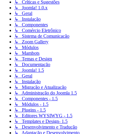
↳ Críticas e Sugestões
↳ Joomla! 1.0.x
↳ Geral
↳ Instalação
↳ Componentes
↳ Comércio Eletrônico
↳ Sistema de Comunicação
↳ Zoom Gallery
↳ Módulos
↳ Mambots
↳ Temas e Design
↳ Documentação
↳ Joomla! 1.5
↳ Geral
↳ Instalação
↳ Migração e Atualização
↳ Administração do Joomla 1.5
↳ Componentes - 1.5
↳ Módulos - 1.5
↳ Plugins - 1.5
↳ Editores WYSIWYG - 1.5
↳ Templates e Design- 1.5
↳ Desenvolvimento e Tradução
↳ Adaptação e Desenvolvimento