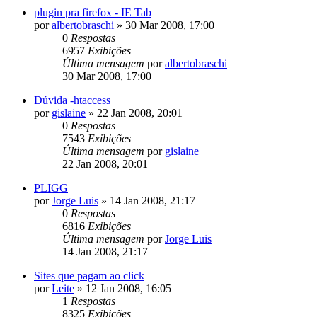
plugin pra firefox - IE Tab
por
albertobraschi
»
30 Mar 2008, 17:00
0
Respostas
6957
Exibições
Última mensagem
por
albertobraschi
30 Mar 2008, 17:00
Dúvida -htaccess
por
gislaine
»
22 Jan 2008, 20:01
0
Respostas
7543
Exibições
Última mensagem
por
gislaine
22 Jan 2008, 20:01
PLIGG
por
Jorge Luis
»
14 Jan 2008, 21:17
0
Respostas
6816
Exibições
Última mensagem
por
Jorge Luis
14 Jan 2008, 21:17
Sites que pagam ao click
por
Leite
»
12 Jan 2008, 16:05
1
Respostas
8325
Exibições