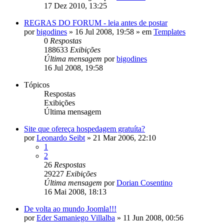
17 Dez 2010, 13:25
REGRAS DO FORUM - leia antes de postar
por
bigodines
»
16 Jul 2008, 19:58
» em
Templates
0
Respostas
188633
Exibições
Última mensagem
por
bigodines
16 Jul 2008, 19:58
Tópicos
Respostas
Exibições
Última mensagem
Site que ofereça hospedagem gratuíta?
por
Leonardo Seibt
»
21 Mar 2006, 22:10
1
2
26
Respostas
29227
Exibições
Última mensagem
por
Dorian Cosentino
16 Mai 2008, 18:13
De volta ao mundo Joomla!!!
por
Eder Samaniego Villalba
»
11 Jun 2008, 00:56