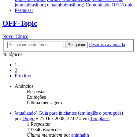
joomlabrasil.org e mambobrasil.org)
Comunidade
OFF-Topic
Pesquisar
OFF-Topic
Novo Tópico
Pesquisa avançada
Pesquisar
46 tópicos
1
2
Próximo
Anúncios
Respostas
Exibições
Última mensagem
[atualizado] Guia para iniciantes (em inglês e português)
por
Diogo
»
25 Dez 2008, 22:02
» em
Templates
1
Respostas
197346
Exibições
Última mensagem
por
aninhahh