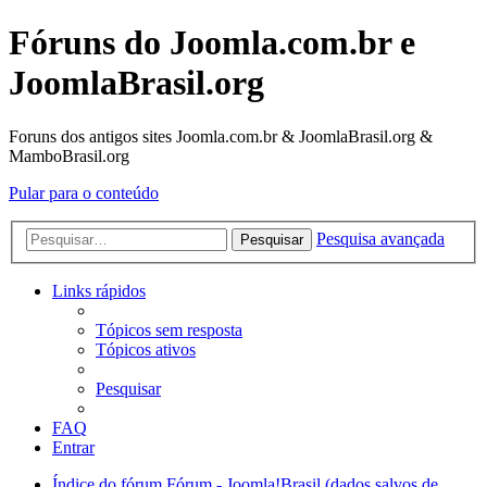
Fóruns do Joomla.com.br e
JoomlaBrasil.org
Foruns dos antigos sites Joomla.com.br & JoomlaBrasil.org &
MamboBrasil.org
Pular para o conteúdo
Pesquisa avançada
Pesquisar
Links rápidos
Tópicos sem resposta
Tópicos ativos
Pesquisar
FAQ
Entrar
Índice do fórum
Fórum - Joomla!Brasil (dados salvos de