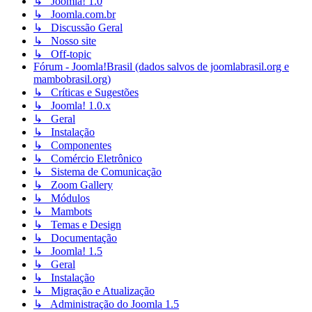
↳ Joomla! 1.0
↳ Joomla.com.br
↳ Discussão Geral
↳ Nosso site
↳ Off-topic
Fórum - Joomla!Brasil (dados salvos de joomlabrasil.org e
mambobrasil.org)
↳ Críticas e Sugestões
↳ Joomla! 1.0.x
↳ Geral
↳ Instalação
↳ Componentes
↳ Comércio Eletrônico
↳ Sistema de Comunicação
↳ Zoom Gallery
↳ Módulos
↳ Mambots
↳ Temas e Design
↳ Documentação
↳ Joomla! 1.5
↳ Geral
↳ Instalação
↳ Migração e Atualização
↳ Administração do Joomla 1.5