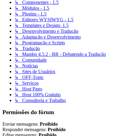
↳ Componentes - 1.5
↳ Módulos - 1.5
↳ Plugins - 1.5
↳ Editores WYSIWYG - 1.5
↳ Templates e Design- 1.5
↳ Desenvolvimento e Tradução
↳ Adaptação e Desenvolvimento
↳ Programação e Scripts
↳ Tradução
↳ Mambo 4.5.2 - BR - Debatendo a Tradução
↳ Comunidade
↳ Notícias
↳ Sites de Usuários
↳ OFF-Topic
↳ Serviços
↳ Host Pago
↳ Host 100% Gratuito
↳ Consultoria e Trabalho
Permissões do fórum
Enviar mensagens:
Proibido
Responder mensagens:
Proibido
Editar mensagens:
Proibido