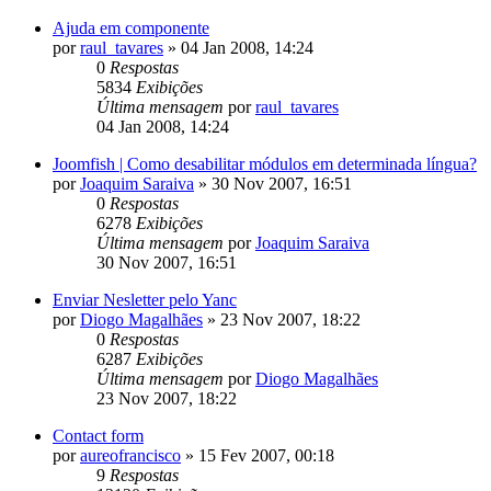
Ajuda em componente
por
raul_tavares
»
04 Jan 2008, 14:24
0
Respostas
5834
Exibições
Última mensagem
por
raul_tavares
04 Jan 2008, 14:24
Joomfish | Como desabilitar módulos em determinada língua?
por
Joaquim Saraiva
»
30 Nov 2007, 16:51
0
Respostas
6278
Exibições
Última mensagem
por
Joaquim Saraiva
30 Nov 2007, 16:51
Enviar Nesletter pelo Yanc
por
Diogo Magalhães
»
23 Nov 2007, 18:22
0
Respostas
6287
Exibições
Última mensagem
por
Diogo Magalhães
23 Nov 2007, 18:22
Contact form
por
aureofrancisco
»
15 Fev 2007, 00:18
9
Respostas