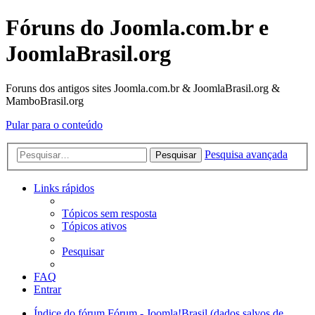
Fóruns do Joomla.com.br e
JoomlaBrasil.org
Foruns dos antigos sites Joomla.com.br & JoomlaBrasil.org &
MamboBrasil.org
Pular para o conteúdo
Pesquisa avançada
Pesquisar
Links rápidos
Tópicos sem resposta
Tópicos ativos
Pesquisar
FAQ
Entrar
Índice do fórum
Fórum - Joomla!Brasil (dados salvos de