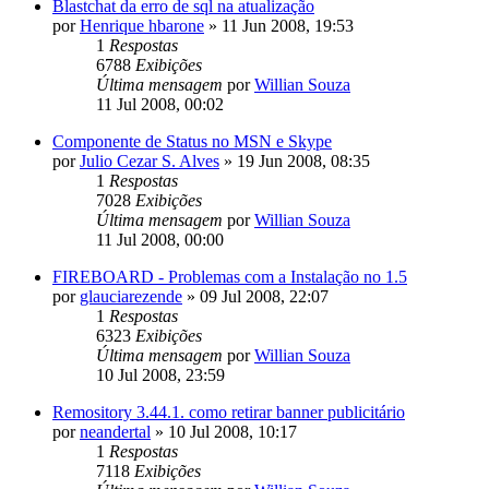
Blastchat da erro de sql na atualização
por
Henrique hbarone
»
11 Jun 2008, 19:53
1
Respostas
6788
Exibições
Última mensagem
por
Willian Souza
11 Jul 2008, 00:02
Componente de Status no MSN e Skype
por
Julio Cezar S. Alves
»
19 Jun 2008, 08:35
1
Respostas
7028
Exibições
Última mensagem
por
Willian Souza
11 Jul 2008, 00:00
FIREBOARD - Problemas com a Instalação no 1.5
por
glauciarezende
»
09 Jul 2008, 22:07
1
Respostas
6323
Exibições
Última mensagem
por
Willian Souza
10 Jul 2008, 23:59
Remository 3.44.1. como retirar banner publicitário
por
neandertal
»
10 Jul 2008, 10:17
1
Respostas
7118
Exibições