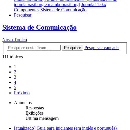
joomlabrasil.org e mambobrasil.org)
Joomla! 1.0.x
Componentes
Sistema de Comunicação
Pesquisar
Sistema de Comunicação
Novo Tópico
Pesquisa avançada
Pesquisar
111 tópicos
1
2
3
4
5
Próximo
Anúncios
Respostas
Exibições
Última mensagem
[atualizado] Guia para iniciantes (em inglês e português)