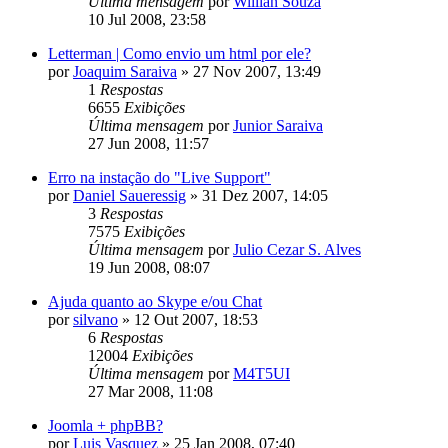
Última mensagem
por
Willian Souza
10 Jul 2008, 23:58
Letterman | Como envio um html por ele?
por
Joaquim Saraiva
»
27 Nov 2007, 13:49
1
Respostas
6655
Exibições
Última mensagem
por
Junior Saraiva
27 Jun 2008, 11:57
Erro na instação do "Live Support"
por
Daniel Saueressig
»
31 Dez 2007, 14:05
3
Respostas
7575
Exibições
Última mensagem
por
Julio Cezar S. Alves
19 Jun 2008, 08:07
Ajuda quanto ao Skype e/ou Chat
por
silvano
»
12 Out 2007, 18:53
6
Respostas
12004
Exibições
Última mensagem
por
M4T5UI
27 Mar 2008, 11:08
Joomla + phpBB?
por
Luis Vasquez
»
25 Jan 2008, 07:40