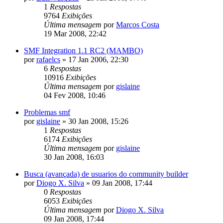
1
Respostas
9764
Exibições
Última mensagem
por
Marcos Costa
19 Mar 2008, 22:42
SMF Integration 1.1 RC2 (MAMBO)
por
rafaelcs
»
17 Jan 2006, 22:30
6
Respostas
10916
Exibições
Última mensagem
por
gislaine
04 Fev 2008, 10:46
Problemas smf
por
gislaine
»
30 Jan 2008, 15:26
1
Respostas
6174
Exibições
Última mensagem
por
gislaine
30 Jan 2008, 16:03
Busca (avançada) de usuarios do community builder
por
Diogo X. Silva
»
09 Jan 2008, 17:44
0
Respostas
6053
Exibições
Última mensagem
por
Diogo X. Silva
09 Jan 2008, 17:44