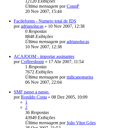
12120
Exibições
Última mensagem
por
ConnP
20 Nov 2007, 15:44
Facileforms - Numero total de IDS
por
adrianolucas
»
10 Nov 2007, 12:38
0
Respostas
8848
Exibições
Última mensagem
por
adrianolucas
10 Nov 2007, 12:38
ACAJOOM - importar assinantes
por
Coffeeshopp
»
17 Abr 2007, 11:54
1
Respostas
7672
Exibições
Última mensagem
por
milicanogueira
06 Nov 2007, 22:04
SMF passo a passo.
por
Ronildo Costa
»
08 Dez 2005, 10:09
1
2
36
Respostas
43949
Exibições
Última mensagem
por
João Vitor Góes
28 Out 2007, 21:52