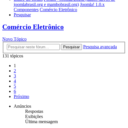
joomlabrasil.org e mambobrasil.org)
Joomla! 1.0.x
Componentes
Comércio Eletrônico
Pesquisar
Comércio Eletrônico
Novo Tópico
Pesquisa avançada
Pesquisar
131 tópicos
1
2
3
4
5
6
Próximo
Anúncios
Respostas
Exibições
Última mensagem