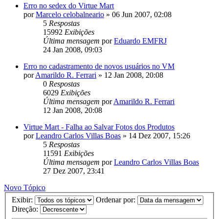
Erro no sedex do Virtue Mart
por
Marcelo celobalneario
»
06 Jun 2007, 02:08
5
Respostas
15992
Exibições
Última mensagem
por
Eduardo EMFRJ
24 Jan 2008, 09:03
Erro no cadastramento de novos usuários no VM
por
Amarildo R. Ferrari
»
12 Jan 2008, 20:08
0
Respostas
6029
Exibições
Última mensagem
por
Amarildo R. Ferrari
12 Jan 2008, 20:08
Virtue Mart - Falha ao Salvar Fotos dos Produtos
por
Leandro Carlos Villas Boas
»
14 Dez 2007, 15:26
5
Respostas
11591
Exibições
Última mensagem
por
Leandro Carlos Villas Boas
27 Dez 2007, 23:41
Novo Tópico
Exibir:
Ordenar por:
Direção: