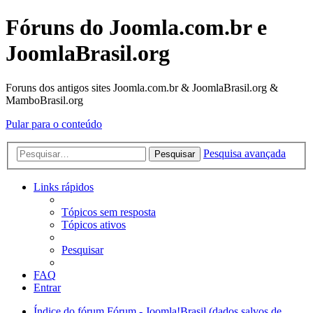
Fóruns do Joomla.com.br e
JoomlaBrasil.org
Foruns dos antigos sites Joomla.com.br & JoomlaBrasil.org &
MamboBrasil.org
Pular para o conteúdo
Pesquisa avançada
Pesquisar
Links rápidos
Tópicos sem resposta
Tópicos ativos
Pesquisar
FAQ
Entrar
Índice do fórum
Fórum - Joomla!Brasil (dados salvos de