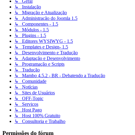
↳ Geral
↳ Instalação
↳ Migração e Atualização
↳ Administração do Joomla 1.5
↳ Componentes - 1.5
↳ Módulos - 1.5
↳ Plugins - 1.5
↳ Editores WYSIWYG - 1.5
↳ Templates e Design- 1.5
↳ Desenvolvimento e Tradução
↳ Adaptação e Desenvolvimento
↳ Programação e Scripts
↳ Tradução
↳ Mambo 4.5.2 - BR - Debatendo a Tradução
↳ Comunidade
↳ Notícias
↳ Sites de Usuários
↳ OFF-Topic
↳ Serviços
↳ Host Pago
↳ Host 100% Gratuito
↳ Consultoria e Trabalho
Permissões do fórum