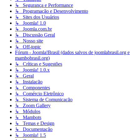
↳ Segurança e Performance
↳ Programação e Desenvolvimento
↳ Sites dos Usuários
↳ Joomla! 1.0
↳ Joomla.com.br
↳ Discussão Geral
↳ Nosso site
↳ Off-topic
Fórum - Joomla!Brasil (dados salvos de joomlabrasil.org e
mambobrasil.org)
↳ Críticas e Sugestões
↳ Joomla! 1.0.x
↳ Geral
↳ Instalação
↳ Componentes
↳ Comércio Eletrônico
↳ Sistema de Comunicação
↳ Zoom Gallery
↳ Módulos
↳ Mambots
↳ Temas e Design
↳ Documentação
↳ Joomla! 1.5