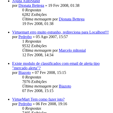
Ajuda AutoStand
por
Dionata Bettega
»
19 Fev 2008, 01:38
0
Respostas
6282
Exibições
Última mensagem
por
Dionata Bettega
19 Fev 2008, 01:38
Virtuemart erro muito estranho, redireciona para Localhost!!!
por
Pedrobo
»
05 Ago 2007, 15:57
1
Respostas
9532
Exibições
Última mensagem
por
Marcelo mltonial
12 Fev 2008, 14:34
Existe modulo de classificados com email de alerta tipo
"mercado alerta"?
por
Biazoto
»
07 Fev 2008, 15:15
0
Respostas
7076
Exibições
Última mensagem
por
Biazoto
07 Fev 2008, 15:15
VirtueMart Tem como fazer isto?
por
Pedrobo
»
06 Fev 2008, 19:16
0
Respostas
7405
Exibições