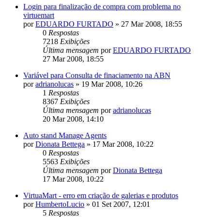
Login para finalização de compra com problema no
virtuemart
por
EDUARDO FURTADO
»
27 Mar 2008, 18:55
0
Respostas
7218
Exibições
Última mensagem
por
EDUARDO FURTADO
27 Mar 2008, 18:55
Variável para Consulta de finaciamento na ABN
por
adrianolucas
»
19 Mar 2008, 10:26
1
Respostas
8367
Exibições
Última mensagem
por
adrianolucas
20 Mar 2008, 14:10
Auto stand Manage Agents
por
Dionata Bettega
»
17 Mar 2008, 10:22
0
Respostas
5563
Exibições
Última mensagem
por
Dionata Bettega
17 Mar 2008, 10:22
VirtuaMart - erro em criação de galerias e produtos
por
HumbertoLucio
»
01 Set 2007, 12:01
5
Respostas