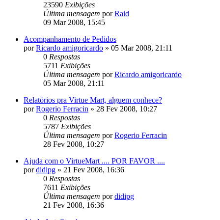
23590
Exibições
Última mensagem
por
Raid
09 Mar 2008, 15:45
Acompanhamento de Pedidos
por
Ricardo amigoricardo
»
05 Mar 2008, 21:11
0
Respostas
5711
Exibições
Última mensagem
por
Ricardo amigoricardo
05 Mar 2008, 21:11
Relatórios pra Virtue Mart, alguem conhece?
por
Rogerio Ferracin
»
28 Fev 2008, 10:27
0
Respostas
5787
Exibições
Última mensagem
por
Rogerio Ferracin
28 Fev 2008, 10:27
Ajuda com o VirtueMart .... POR FAVOR ....
por
didipg
»
21 Fev 2008, 16:36
0
Respostas
7611
Exibições
Última mensagem
por
didipg
21 Fev 2008, 16:36