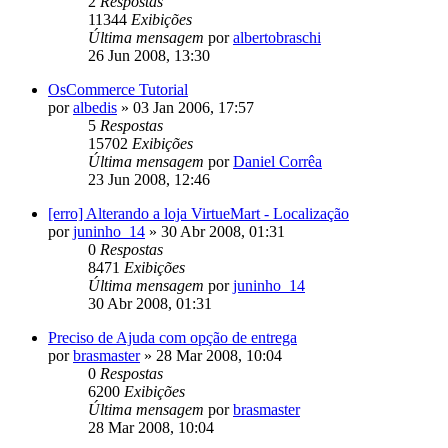
2
Respostas
11344
Exibições
Última mensagem
por
albertobraschi
26 Jun 2008, 13:30
OsCommerce Tutorial
por
albedis
»
03 Jan 2006, 17:57
5
Respostas
15702
Exibições
Última mensagem
por
Daniel Corrêa
23 Jun 2008, 12:46
[erro] Alterando a loja VirtueMart - Localização
por
juninho_14
»
30 Abr 2008, 01:31
0
Respostas
8471
Exibições
Última mensagem
por
juninho_14
30 Abr 2008, 01:31
Preciso de Ajuda com opção de entrega
por
brasmaster
»
28 Mar 2008, 10:04
0
Respostas
6200
Exibições
Última mensagem
por
brasmaster
28 Mar 2008, 10:04