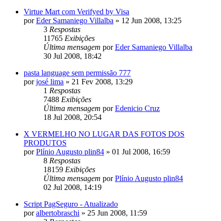
Virtue Mart com Verifyed by Visa
por
Eder Samaniego Villalba
»
12 Jun 2008, 13:25
3
Respostas
11765
Exibições
Última mensagem
por
Eder Samaniego Villalba
30 Jul 2008, 18:42
pasta language sem permissão 777
por
josé lima
»
21 Fev 2008, 13:29
1
Respostas
7488
Exibições
Última mensagem
por
Edenicio Cruz
18 Jul 2008, 20:54
X VERMELHO NO LUGAR DAS FOTOS DOS
PRODUTOS
por
Plínio Augusto plin84
»
01 Jul 2008, 16:59
8
Respostas
18159
Exibições
Última mensagem
por
Plínio Augusto plin84
02 Jul 2008, 14:19
Script PagSeguro - Atualizado
por
albertobraschi
»
25 Jun 2008, 11:59