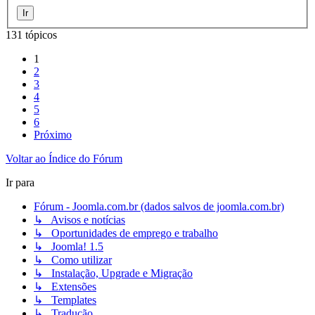
131 tópicos
1
2
3
4
5
6
Próximo
Voltar ao Índice do Fórum
Ir para
Fórum - Joomla.com.br (dados salvos de joomla.com.br)
↳ Avisos e notícias
↳ Oportunidades de emprego e trabalho
↳ Joomla! 1.5
↳ Como utilizar
↳ Instalação, Upgrade e Migração
↳ Extensões
↳ Templates
↳ Tradução