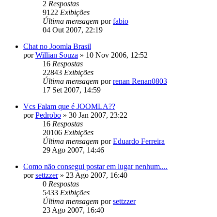
2
Respostas
9122
Exibições
Última mensagem
por
fabio
04 Out 2007, 22:19
Chat no Joomla Brasil
por
Willian Souza
»
10 Nov 2006, 12:52
16
Respostas
22843
Exibições
Última mensagem
por
renan Renan0803
17 Set 2007, 14:59
Vcs Falam que é JOOMLA??
por
Pedrobo
»
30 Jan 2007, 23:22
16
Respostas
20106
Exibições
Última mensagem
por
Eduardo Ferreira
29 Ago 2007, 14:46
Como não consegui postar em lugar nenhum....
por
settzzer
»
23 Ago 2007, 16:40
0
Respostas
5433
Exibições
Última mensagem
por
settzzer
23 Ago 2007, 16:40