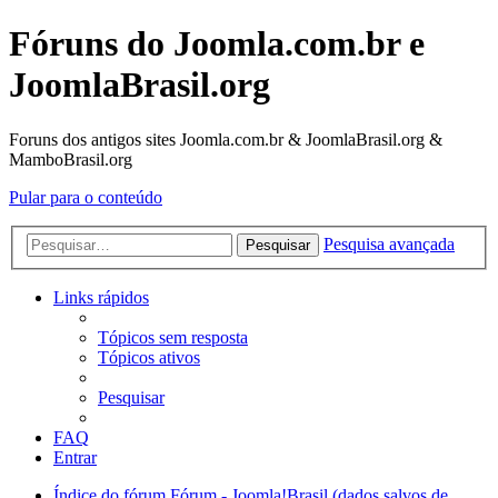
Fóruns do Joomla.com.br e
JoomlaBrasil.org
Foruns dos antigos sites Joomla.com.br & JoomlaBrasil.org &
MamboBrasil.org
Pular para o conteúdo
Pesquisa avançada
Pesquisar
Links rápidos
Tópicos sem resposta
Tópicos ativos
Pesquisar
FAQ
Entrar
Índice do fórum
Fórum - Joomla!Brasil (dados salvos de