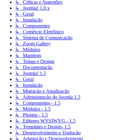
↳ Críticas e Sugestões
↳ Joomla! 1.0.x
↳ Geral
↳ Instalação
↳ Componentes
↳ Comércio Eletrônico
↳ Sistema de Comunicação
↳ Zoom Gallery
↳ Módulos
↳ Mambots
↳ Temas e Design
↳ Documentação
↳ Joomla! 1.5
↳ Geral
↳ Instalação
↳ Migração e Atualização
↳ Administração do Joomla 1.5
↳ Componentes - 1.5
↳ Módulos - 1.5
↳ Plugins - 1.5
↳ Editores WYSIWYG - 1.5
↳ Templates e Design- 1.5
↳ Desenvolvimento e Tradução
↳ Adaptação e Desenvolvimento