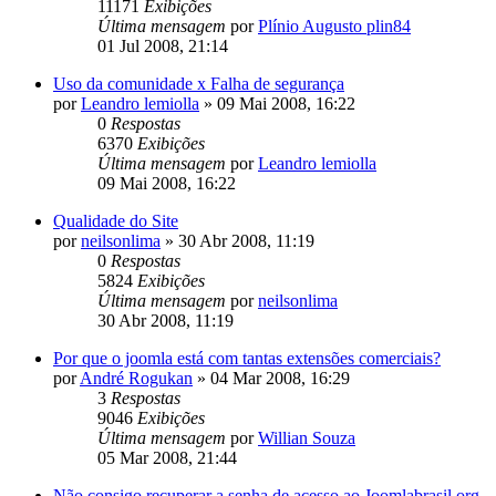
11171
Exibições
Última mensagem
por
Plínio Augusto plin84
01 Jul 2008, 21:14
Uso da comunidade x Falha de segurança
por
Leandro lemiolla
»
09 Mai 2008, 16:22
0
Respostas
6370
Exibições
Última mensagem
por
Leandro lemiolla
09 Mai 2008, 16:22
Qualidade do Site
por
neilsonlima
»
30 Abr 2008, 11:19
0
Respostas
5824
Exibições
Última mensagem
por
neilsonlima
30 Abr 2008, 11:19
Por que o joomla está com tantas extensões comerciais?
por
André Rogukan
»
04 Mar 2008, 16:29
3
Respostas
9046
Exibições
Última mensagem
por
Willian Souza
05 Mar 2008, 21:44
Não consigo recuperar a senha de acesso ao Joomlabrasil.org