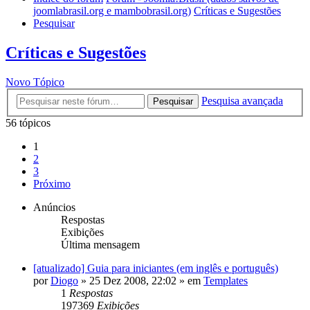
joomlabrasil.org e mambobrasil.org)
Críticas e Sugestões
Pesquisar
Críticas e Sugestões
Novo Tópico
Pesquisa avançada
Pesquisar
56 tópicos
1
2
3
Próximo
Anúncios
Respostas
Exibições
Última mensagem
[atualizado] Guia para iniciantes (em inglês e português)
por
Diogo
»
25 Dez 2008, 22:02
» em
Templates
1
Respostas
197369
Exibições