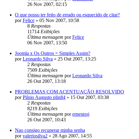
26 Nov 2007, 02:15
O que posso ter feito de errado ou esquecido de citar?
por
Felice
»
05 Nov 2007, 10:58
8
Respostas
11714
Exibições
Última mensagem
por
Felice
06 Nov 2007, 13:50
Joomla x Os Outros = Simples Assim?
por
Leonardo Silva
»
25 Out 2007, 13:25
2
Respostas
7509
Exibições
Última mensagem
por
Leonardo Silva
26 Out 2007, 13:18
PROBLEMAS COM ACENTUAÇÃO RESOLVIDO
por
Plínio Augusto plin84
»
15 Out 2007, 03:38
2
Respostas
8219
Exibições
Última mensagem
por
ernestosj
26 Out 2007, 10:43
Nao consigo recuperar minha senha
por
valeriosilva2
»
28 Ago 2007, 14:55