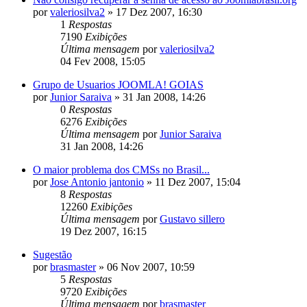
por
valeriosilva2
»
17 Dez 2007, 16:30
1
Respostas
7190
Exibições
Última mensagem
por
valeriosilva2
04 Fev 2008, 15:05
Grupo de Usuarios JOOMLA! GOIAS
por
Junior Saraiva
»
31 Jan 2008, 14:26
0
Respostas
6276
Exibições
Última mensagem
por
Junior Saraiva
31 Jan 2008, 14:26
O maior problema dos CMSs no Brasil...
por
Jose Antonio jantonio
»
11 Dez 2007, 15:04
8
Respostas
12260
Exibições
Última mensagem
por
Gustavo sillero
19 Dez 2007, 16:15
Sugestão
por
brasmaster
»
06 Nov 2007, 10:59
5
Respostas
9720
Exibições
Última mensagem
por
brasmaster