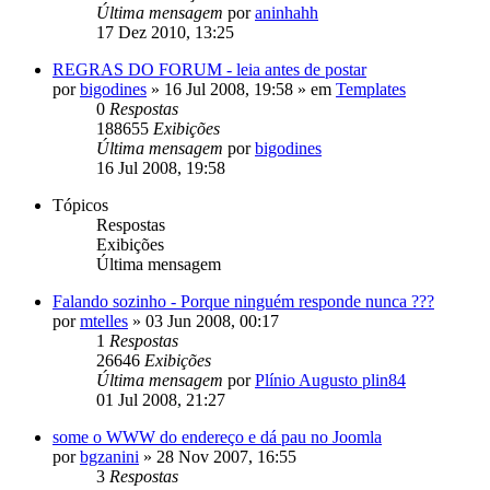
Última mensagem
por
aninhahh
17 Dez 2010, 13:25
REGRAS DO FORUM - leia antes de postar
por
bigodines
»
16 Jul 2008, 19:58
» em
Templates
0
Respostas
188655
Exibições
Última mensagem
por
bigodines
16 Jul 2008, 19:58
Tópicos
Respostas
Exibições
Última mensagem
Falando sozinho - Porque ninguém responde nunca ???
por
mtelles
»
03 Jun 2008, 00:17
1
Respostas
26646
Exibições
Última mensagem
por
Plínio Augusto plin84
01 Jul 2008, 21:27
some o WWW do endereço e dá pau no Joomla
por
bgzanini
»
28 Nov 2007, 16:55
3
Respostas