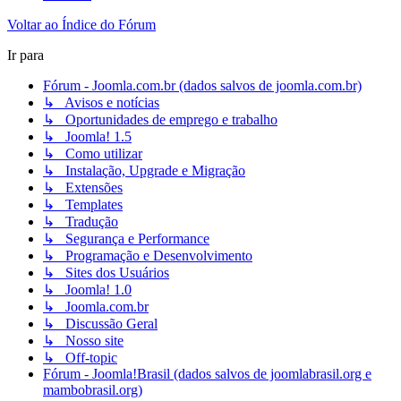
Voltar ao Índice do Fórum
Ir para
Fórum - Joomla.com.br (dados salvos de joomla.com.br)
↳ Avisos e notícias
↳ Oportunidades de emprego e trabalho
↳ Joomla! 1.5
↳ Como utilizar
↳ Instalação, Upgrade e Migração
↳ Extensões
↳ Templates
↳ Tradução
↳ Segurança e Performance
↳ Programação e Desenvolvimento
↳ Sites dos Usuários
↳ Joomla! 1.0
↳ Joomla.com.br
↳ Discussão Geral
↳ Nosso site
↳ Off-topic
Fórum - Joomla!Brasil (dados salvos de joomlabrasil.org e
mambobrasil.org)