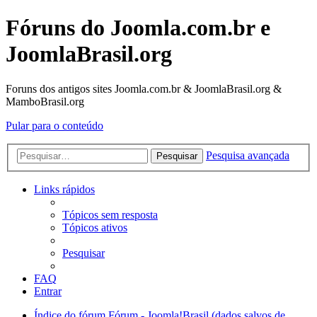
Fóruns do Joomla.com.br e
JoomlaBrasil.org
Foruns dos antigos sites Joomla.com.br & JoomlaBrasil.org &
MamboBrasil.org
Pular para o conteúdo
Pesquisa avançada
Pesquisar
Links rápidos
Tópicos sem resposta
Tópicos ativos
Pesquisar
FAQ
Entrar
Índice do fórum
Fórum - Joomla!Brasil (dados salvos de