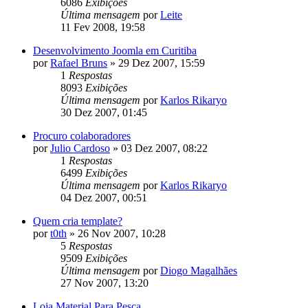
6086
Exibições
Última mensagem
por
Leite
11 Fev 2008, 19:58
Desenvolvimento Joomla em Curitiba
por
Rafael Bruns
»
29 Dez 2007, 15:59
1
Respostas
8093
Exibições
Última mensagem
por
Karlos Rikaryo
30 Dez 2007, 01:45
Procuro colaboradores
por
Julio Cardoso
»
03 Dez 2007, 08:22
1
Respostas
6499
Exibições
Última mensagem
por
Karlos Rikaryo
04 Dez 2007, 00:51
Quem cria template?
por
t0th
»
26 Nov 2007, 10:28
5
Respostas
9509
Exibições
Última mensagem
por
Diogo Magalhães
27 Nov 2007, 13:20
Loja Material Para Pesca