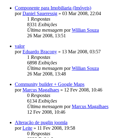
Componente para Imobiliaria (Imóveis)
por
Daniel Saueressig
»
03 Mar 2008, 22:04
1
Respostas
8331
Exibições
Última mensagem
por
Willian Souza
26 Mar 2008, 13:51
valor
por
Eduardo Bracony
»
13 Mar 2008, 03:57
1
Respostas
6898
Exibições
Última mensagem
por
Willian Souza
26 Mar 2008, 13:48
Community builder + Google Maps
por
Marcus Magalhaes
»
12 Fev 2008, 10:46
0
Respostas
6134
Exibições
Última mensagem
por
Marcus Magalhaes
12 Fev 2008, 10:46
Alteração de puglin joomla
por
Leite
»
11 Fev 2008, 19:58
0
Respostas