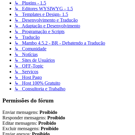
↳ Plugins - 1.5
↳ Editores WYSIWYG - 1.5
↳ Templates e Design- 1.5
↳ Desenvolvimento e Tradução
↳ Adaptação e Desenvolvimento
↳ Programação e Scripts
↳ Tradução
↳ Mambo 4.5.2 - BR - Debatendo a Tradução
↳ Comunidade
↳ Notícias
↳ Sites de Usuários
↳ OFF-Topic
↳ Serviços
↳ Host Pago
↳ Host 100% Gratuito
↳ Consultoria e Trabalho
Permissões do fórum
Enviar mensagens:
Proibido
Responder mensagens:
Proibido
Editar mensagens:
Proibido
Excluir mensagens:
Proibido
Enviar anexos:
Proibido