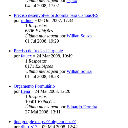
Última mensagem
por
asp40
04 Jul 2008, 17:02
Preciso desenvolvedor Joomla para Canoas/RS
por
rudinei
»
09 Out 2007, 17:34
1
Respostas
6896
Exibições
Última mensagem
por
Willian Souza
01 Jul 2008, 19:29
Preciso de freelas | Urgente
por
fatuex
»
24 Mar 2008, 10:49
1
Respostas
8171
Exibições
Última mensagem
por
Willian Souza
01 Jul 2008, 18:28
Orçamento Formulário
por
Lena
»
24 Mai 2008, 12:20
1
Respostas
10501
Exibições
Última mensagem
por
Eduardo Ferreira
27 Mai 2008, 13:11
tipo google maps ?? alguem faz ??
por
digo_s13
»
09 Mai 2008, 12:42