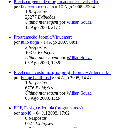
Preciso urgente de programador desenvolvedor
por
falarcomocristiano
»
10 Ago 2008, 20:34
1
Respostas
25277
Exibições
Última mensagem
por
Willian Souza
12 Ago 2008, 21:15
Programação Joomla/Virtuemart
por
julio boga
»
14 Ago 2007, 08:17
2
Respostas
10372
Exibições
Última mensagem
por
Willian Souza
05 Ago 2008, 12:28
Freela para customização (prog) Joomla+Virtuemarket
por
Felipe hardbrasil
»
04 Ago 2008, 14:47
1
Respostas
6776
Exibições
Última mensagem
por
Willian Souza
05 Ago 2008, 12:24
PHP, Design e Joomla (programamos)
por
asp40
»
04 Jul 2008, 17:02
0
Respostas
6027
Exibições