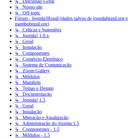
↳ Discussão Geral
↳ Nosso site
↳ Off-topic
Fórum - Joomla!Brasil (dados salvos de joomlabrasil.org e
mambobrasil.org)
↳ Críticas e Sugestões
↳ Joomla! 1.0.x
↳ Geral
↳ Instalação
↳ Componentes
↳ Comércio Eletrônico
↳ Sistema de Comunicação
↳ Zoom Gallery
↳ Módulos
↳ Mambots
↳ Temas e Design
↳ Documentação
↳ Joomla! 1.5
↳ Geral
↳ Instalação
↳ Migração e Atualização
↳ Administração do Joomla 1.5
↳ Componentes - 1.5
↳ Módulos - 1.5