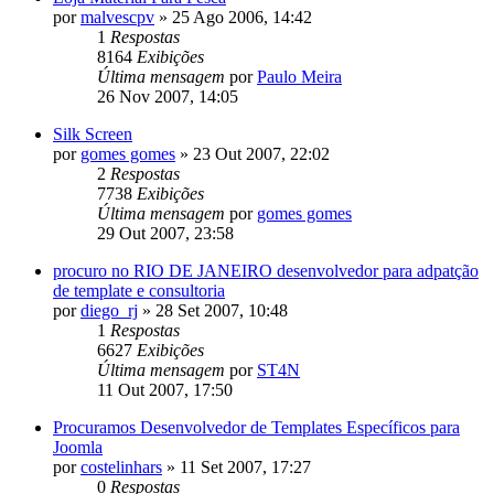
por
malvescpv
»
25 Ago 2006, 14:42
1
Respostas
8164
Exibições
Última mensagem
por
Paulo Meira
26 Nov 2007, 14:05
Silk Screen
por
gomes gomes
»
23 Out 2007, 22:02
2
Respostas
7738
Exibições
Última mensagem
por
gomes gomes
29 Out 2007, 23:58
procuro no RIO DE JANEIRO desenvolvedor para adpatção
de template e consultoria
por
diego_rj
»
28 Set 2007, 10:48
1
Respostas
6627
Exibições
Última mensagem
por
ST4N
11 Out 2007, 17:50
Procuramos Desenvolvedor de Templates Específicos para
Joomla
por
costelinhars
»
11 Set 2007, 17:27
0
Respostas