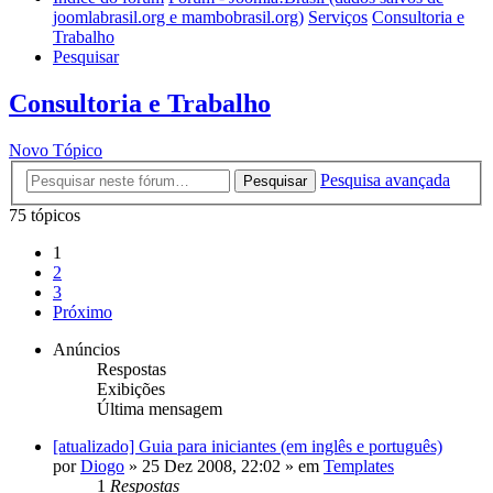
joomlabrasil.org e mambobrasil.org)
Serviços
Consultoria e
Trabalho
Pesquisar
Consultoria e Trabalho
Novo Tópico
Pesquisa avançada
Pesquisar
75 tópicos
1
2
3
Próximo
Anúncios
Respostas
Exibições
Última mensagem
[atualizado] Guia para iniciantes (em inglês e português)
por
Diogo
»
25 Dez 2008, 22:02
» em
Templates
1
Respostas