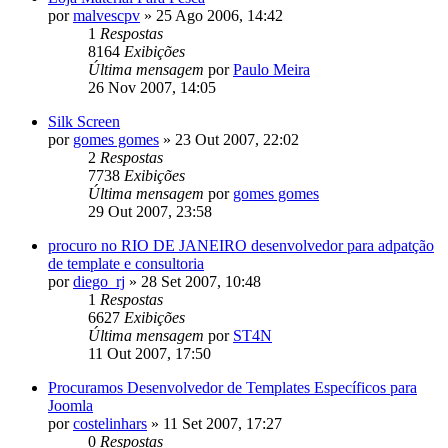
por
malvescpv
»
25 Ago 2006, 14:42
1
Respostas
8164
Exibições
Última mensagem
por
Paulo Meira
26 Nov 2007, 14:05
Silk Screen
por
gomes gomes
»
23 Out 2007, 22:02
2
Respostas
7738
Exibições
Última mensagem
por
gomes gomes
29 Out 2007, 23:58
procuro no RIO DE JANEIRO desenvolvedor para adpatção
de template e consultoria
por
diego_rj
»
28 Set 2007, 10:48
1
Respostas
6627
Exibições
Última mensagem
por
ST4N
11 Out 2007, 17:50
Procuramos Desenvolvedor de Templates Específicos para
Joomla
por
costelinhars
»
11 Set 2007, 17:27
0
Respostas