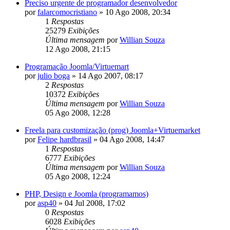
Preciso urgente de programador desenvolvedor
por
falarcomocristiano
»
10 Ago 2008, 20:34
1
Respostas
25279
Exibições
Última mensagem
por
Willian Souza
12 Ago 2008, 21:15
Programação Joomla/Virtuemart
por
julio boga
»
14 Ago 2007, 08:17
2
Respostas
10372
Exibições
Última mensagem
por
Willian Souza
05 Ago 2008, 12:28
Freela para customização (prog) Joomla+Virtuemarket
por
Felipe hardbrasil
»
04 Ago 2008, 14:47
1
Respostas
6777
Exibições
Última mensagem
por
Willian Souza
05 Ago 2008, 12:24
PHP, Design e Joomla (programamos)
por
asp40
»
04 Jul 2008, 17:02
0
Respostas
6028
Exibições