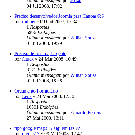
Última mensagem
por
asp40
04 Jul 2008, 17:02
Preciso desenvolvedor Joomla para Canoas/RS
por
rudinei
»
09 Out 2007, 17:34
1
Respostas
6896
Exibições
Última mensagem
por
Willian Souza
01 Jul 2008, 19:29
Preciso de freelas | Urgente
por
fatuex
»
24 Mar 2008, 10:49
1
Respostas
8171
Exibições
Última mensagem
por
Willian Souza
01 Jul 2008, 18:28
Orçamento Formulário
por
Lena
»
24 Mai 2008, 12:20
1
Respostas
10501
Exibições
Última mensagem
por
Eduardo Ferreira
27 Mai 2008, 13:11
tipo google maps ?? alguem faz ??
por
digo_s13
»
09 Mai 2008, 12:42