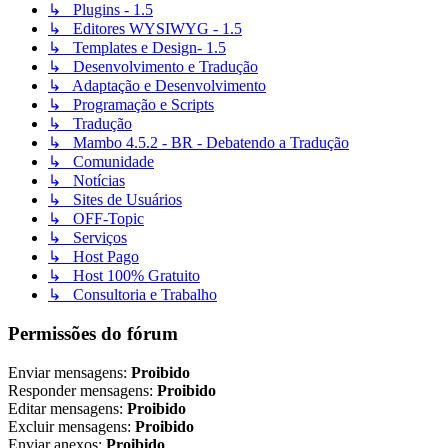
↳ Plugins - 1.5
↳ Editores WYSIWYG - 1.5
↳ Templates e Design- 1.5
↳ Desenvolvimento e Tradução
↳ Adaptação e Desenvolvimento
↳ Programação e Scripts
↳ Tradução
↳ Mambo 4.5.2 - BR - Debatendo a Tradução
↳ Comunidade
↳ Notícias
↳ Sites de Usuários
↳ OFF-Topic
↳ Serviços
↳ Host Pago
↳ Host 100% Gratuito
↳ Consultoria e Trabalho
Permissões do fórum
Enviar mensagens:
Proibido
Responder mensagens:
Proibido
Editar mensagens:
Proibido
Excluir mensagens:
Proibido
Enviar anexos:
Proibido