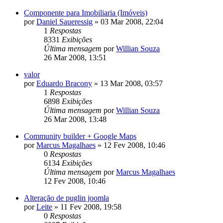
Componente para Imobiliaria (Imóveis)
por
Daniel Saueressig
»
03 Mar 2008, 22:04
1
Respostas
8331
Exibições
Última mensagem
por
Willian Souza
26 Mar 2008, 13:51
valor
por
Eduardo Bracony
»
13 Mar 2008, 03:57
1
Respostas
6898
Exibições
Última mensagem
por
Willian Souza
26 Mar 2008, 13:48
Community builder + Google Maps
por
Marcus Magalhaes
»
12 Fev 2008, 10:46
0
Respostas
6134
Exibições
Última mensagem
por
Marcus Magalhaes
12 Fev 2008, 10:46
Alteração de puglin joomla
por
Leite
»
11 Fev 2008, 19:58
0
Respostas