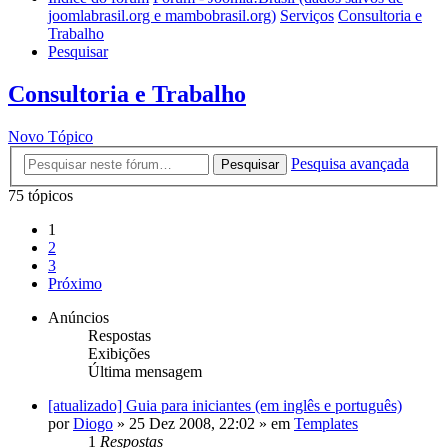
joomlabrasil.org e mambobrasil.org)
Serviços
Consultoria e
Trabalho
Pesquisar
Consultoria e Trabalho
Novo Tópico
Pesquisa avançada
Pesquisar
75 tópicos
1
2
3
Próximo
Anúncios
Respostas
Exibições
Última mensagem
[atualizado] Guia para iniciantes (em inglês e português)
por
Diogo
»
25 Dez 2008, 22:02
» em
Templates
1
Respostas