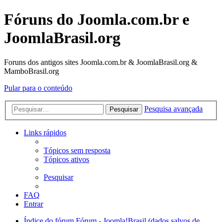
Fóruns do Joomla.com.br e
JoomlaBrasil.org
Foruns dos antigos sites Joomla.com.br & JoomlaBrasil.org &
MamboBrasil.org
Pular para o conteúdo
Pesquisa avançada
Pesquisar
Links rápidos
Tópicos sem resposta
Tópicos ativos
Pesquisar
FAQ
Entrar
Índice do fórum
Fórum - Joomla!Brasil (dados salvos de