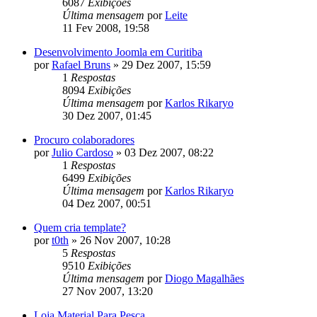
6087
Exibições
Última mensagem
por
Leite
11 Fev 2008, 19:58
Desenvolvimento Joomla em Curitiba
por
Rafael Bruns
»
29 Dez 2007, 15:59
1
Respostas
8094
Exibições
Última mensagem
por
Karlos Rikaryo
30 Dez 2007, 01:45
Procuro colaboradores
por
Julio Cardoso
»
03 Dez 2007, 08:22
1
Respostas
6499
Exibições
Última mensagem
por
Karlos Rikaryo
04 Dez 2007, 00:51
Quem cria template?
por
t0th
»
26 Nov 2007, 10:28
5
Respostas
9510
Exibições
Última mensagem
por
Diogo Magalhães
27 Nov 2007, 13:20
Loja Material Para Pesca