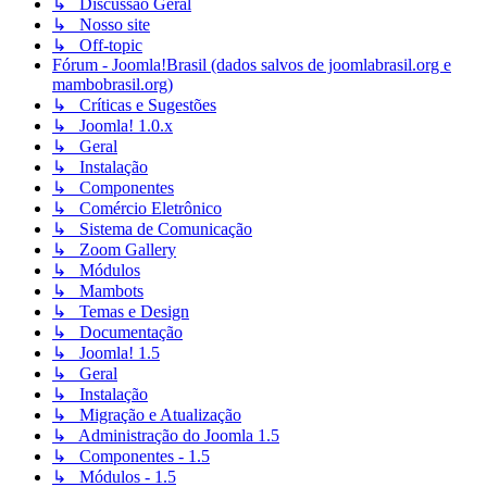
↳ Discussão Geral
↳ Nosso site
↳ Off-topic
Fórum - Joomla!Brasil (dados salvos de joomlabrasil.org e
mambobrasil.org)
↳ Críticas e Sugestões
↳ Joomla! 1.0.x
↳ Geral
↳ Instalação
↳ Componentes
↳ Comércio Eletrônico
↳ Sistema de Comunicação
↳ Zoom Gallery
↳ Módulos
↳ Mambots
↳ Temas e Design
↳ Documentação
↳ Joomla! 1.5
↳ Geral
↳ Instalação
↳ Migração e Atualização
↳ Administração do Joomla 1.5
↳ Componentes - 1.5
↳ Módulos - 1.5