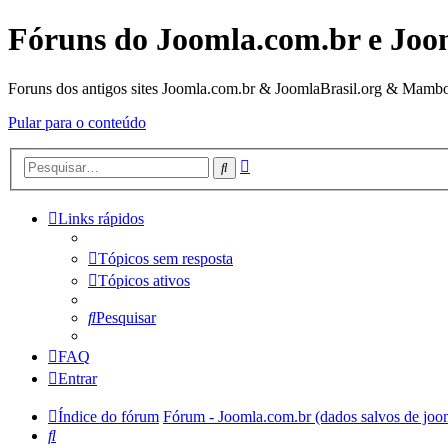
Fóruns do Joomla.com.br e Joo
Foruns dos antigos sites Joomla.com.br & JoomlaBrasil.org & Mambo
Pular para o conteúdo
Pesquisa
Pesquisar
avançada
Links rápidos
Tópicos sem resposta
Tópicos ativos
Pesquisar
FAQ
Entrar
Índice do fórum
Fórum - Joomla.com.br (dados salvos de joo
Pesquisar