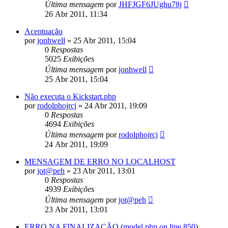
Última mensagem
por
JHFJGF6JUghu78j
26 Abr 2011, 11:34
Acentuação
por
jonhwell
»
25 Abr 2011, 15:04
0
Respostas
5025
Exibições
Última mensagem
por
jonhwell
25 Abr 2011, 15:04
Não executa o Kickstart.php
por
rodolphojrcj
»
24 Abr 2011, 19:09
0
Respostas
4694
Exibições
Última mensagem
por
rodolphojrcj
24 Abr 2011, 19:09
MENSAGEM DE ERRO NO LOCALHOST
por
jot@peh
»
23 Abr 2011, 13:01
0
Respostas
4939
Exibições
Última mensagem
por
jot@peh
23 Abr 2011, 13:01
ERRO NA FINALIZAÇÃO (model.php on line 850)