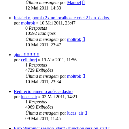
Última mensagem
por
Manoel
12 Mai 2011, 14:33
Instalei o joomla 2x no localhost e criei 2 ban. dados.
por
moltrok
»
10 Mai 2011, 23:47
0
Respostas
10592
Exibições
Última mensagem
por
moltrok
10 Mai 2011, 23:47
ajuda!!!!!!!!!!!
por
celinhorj
»
19 Abr 2011, 11:56
1
Respostas
4729
Exibições
Última mensagem
por
moltrok
10 Mai 2011, 23:34
Redirecionamento após cadastro
por
lucas_air
»
02 Mai 2011, 14:21
1
Respostas
4969
Exibições
Última mensagem
por
lucas_air
09 Mai 2011, 11:45
Erro Warning: session_start() [function.session-start]: