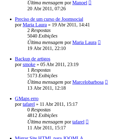
Última mensagem
por
Manoel
20 Abr 2011, 07:26
Preciso de um curso de Joomsocial
por
Maria Laura
»
19 Abr 2011, 14:41
2
Respostas
5040
Exibições
Última mensagem
por
Maria Laura
19 Abr 2011, 22:10
Backup de artigos
por
smoke
»
05 Abr 2011, 23:19
1
Respostas
5173
Exibições
Última mensagem
por
Marcelobarbosa
13 Abr 2011, 12:18
GMaps erro
por
tafarel
»
11 Abr 2011, 15:17
0
Respostas
4812
Exibições
Última mensagem
por
tafarel
11 Abr 2011, 15:17
Migrar Site HTML para JOOMLA