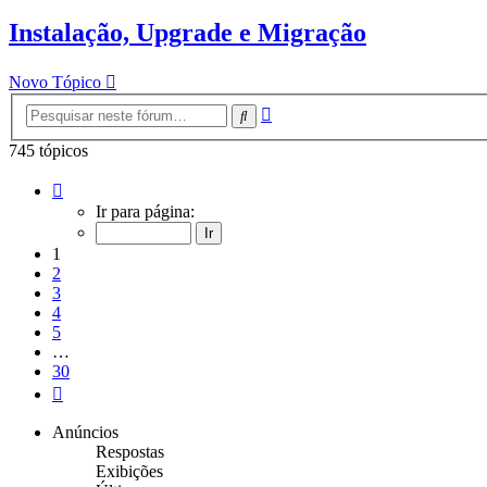
Instalação, Upgrade e Migração
Novo Tópico
Pesquisa
Pesquisar
avançada
745 tópicos
Página
1
Ir para página:
de
30
1
2
3
4
5
…
30
Próximo
Anúncios
Respostas
Exibições