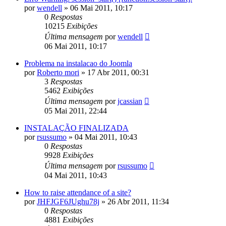
por
wendell
»
06 Mai 2011, 10:17
0
Respostas
10215
Exibições
Última mensagem
por
wendell
06 Mai 2011, 10:17
Problema na instalacao do Joomla
por
Roberto mori
»
17 Abr 2011, 00:31
3
Respostas
5462
Exibições
Última mensagem
por
jcassian
05 Mai 2011, 22:44
INSTALAÇÃO FINALIZADA
por
rsussumo
»
04 Mai 2011, 10:43
0
Respostas
9928
Exibições
Última mensagem
por
rsussumo
04 Mai 2011, 10:43
How to raise attendance of a site?
por
JHFJGF6JUghu78j
»
26 Abr 2011, 11:34
0
Respostas
4881
Exibições