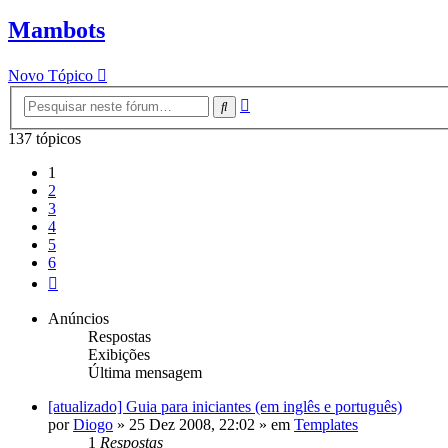
Mambots
Novo Tópico
Pesquisa
Pesquisar
avançada
137 tópicos
1
2
3
4
5
6
Próximo
Anúncios
Respostas
Exibições
Última mensagem
[atualizado] Guia para iniciantes (em inglês e português)
por
Diogo
»
25 Dez 2008, 22:02
» em
Templates
1
Respostas