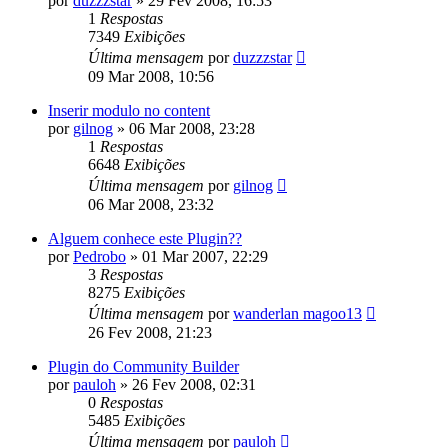
por
duzzzstar
»
29 Fev 2008, 16:53
1
Respostas
7349
Exibições
Última mensagem
por
duzzzstar
09 Mar 2008, 10:56
Inserir modulo no content
por
gilnog
»
06 Mar 2008, 23:28
1
Respostas
6648
Exibições
Última mensagem
por
gilnog
06 Mar 2008, 23:32
Alguem conhece este Plugin??
por
Pedrobo
»
01 Mar 2007, 22:29
3
Respostas
8275
Exibições
Última mensagem
por
wanderlan magoo13
26 Fev 2008, 21:23
Plugin do Community Builder
por
pauloh
»
26 Fev 2008, 02:31
0
Respostas
5485
Exibições
Última mensagem
por
pauloh