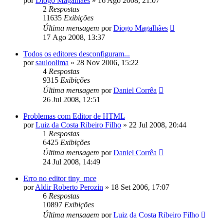
por
Diogo Magalhães
»
16 Ago 2008, 21:07
2
Respostas
11635
Exibições
Última mensagem
por
Diogo Magalhães
17 Ago 2008, 13:37
Todos os editores desconfiguram...
por
sauloolima
»
28 Nov 2006, 15:22
4
Respostas
9315
Exibições
Última mensagem
por
Daniel Corrêa
26 Jul 2008, 12:51
Problemas com Editor de HTML
por
Luiz da Costa Ribeiro Filho
»
22 Jul 2008, 20:44
1
Respostas
6425
Exibições
Última mensagem
por
Daniel Corrêa
24 Jul 2008, 14:49
Erro no editor tiny_mce
por
Aldir Roberto Perozin
»
18 Set 2006, 17:07
6
Respostas
10897
Exibições
Última mensagem
por
Luiz da Costa Ribeiro Filho