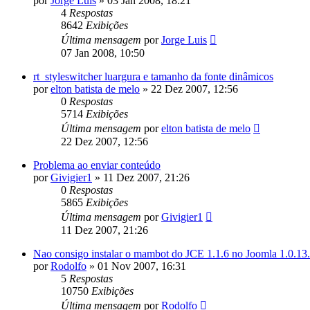
por
Jorge Luis
»
03 Jan 2008, 18:21
4
Respostas
8642
Exibições
Última mensagem
por
Jorge Luis
07 Jan 2008, 10:50
rt_styleswitcher luargura e tamanho da fonte dinâmicos
por
elton batista de melo
»
22 Dez 2007, 12:56
0
Respostas
5714
Exibições
Última mensagem
por
elton batista de melo
22 Dez 2007, 12:56
Problema ao enviar conteúdo
por
Givigier1
»
11 Dez 2007, 21:26
0
Respostas
5865
Exibições
Última mensagem
por
Givigier1
11 Dez 2007, 21:26
Nao consigo instalar o mambot do JCE 1.1.6 no Joomla 1.0.13.
por
Rodolfo
»
01 Nov 2007, 16:31
5
Respostas
10750
Exibições
Última mensagem
por
Rodolfo