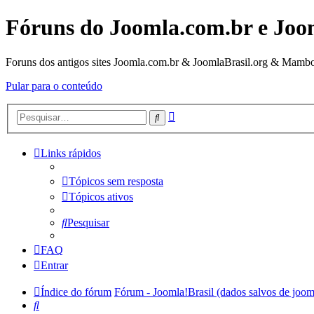
Fóruns do Joomla.com.br e Joo
Foruns dos antigos sites Joomla.com.br & JoomlaBrasil.org & Mambo
Pular para o conteúdo
Pesquisa
Pesquisar
avançada
Links rápidos
Tópicos sem resposta
Tópicos ativos
Pesquisar
FAQ
Entrar
Índice do fórum
Fórum - Joomla!Brasil (dados salvos de joom
Pesquisar