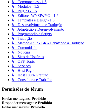
↳ Componentes - 1.5
↳ Módulos - 1.5
↳ Plugins - 1.5
↳ Editores WYSIWYG - 1.5
↳ Templates e Design- 1.5
↳ Desenvolvimento e Tradução
↳ Adaptação e Desenvolvimento
↳ Programação e Scripts
↳ Tradução
↳ Mambo 4.5.2 - BR - Debatendo a Tradução
↳ Comunidade
↳ Notícias
↳ Sites de Usuários
↳ OFF-Topic
↳ Serviços
↳ Host Pago
↳ Host 100% Gratuito
↳ Consultoria e Trabalho
Permissões do fórum
Enviar mensagens:
Proibido
Responder mensagens:
Proibido
Editar mensagens:
Proibido