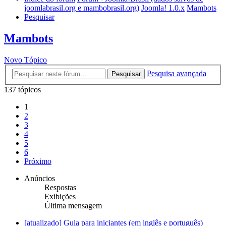
joomlabrasil.org e mambobrasil.org)
Joomla! 1.0.x
Mambots
Pesquisar
Mambots
Novo Tópico
Pesquisa avançada
Pesquisar
137 tópicos
1
2
3
4
5
6
Próximo
Anúncios
Respostas
Exibições
Última mensagem
[atualizado] Guia para iniciantes (em inglês e português)