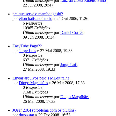
Última mensagem
por
Luiz da Costa Ribeiro Filho
22 Jul 2008, 20:47
pra que serve o mambot geshi?
por
elton batista de melo
»
25 Out 2006, 11:26
6
Respostas
10965
Exibições
Última mensagem
por
Daniel Corrêa
09 Jun 2008, 10:34
EasyTube Pago??
por
Jorge Luis
»
27 Mai 2008, 19:33
0
Respostas
6371
Exibições
Última mensagem
por
Jorge Luis
27 Mai 2008, 19:33
Enviar arquivos pelo TMEdit falha...
por
Diogo Magalhães
»
26 Mar 2008, 17:33
0
Respostas
7168
Exibições
Última mensagem
por
Diogo Magalhães
26 Mar 2008, 17:33
JUser 2.0.4 (problema com os plugins)
por
duzzzstar
»
29 Fev 2008, 16:53