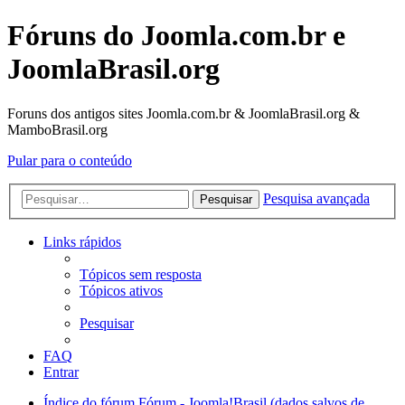
Fóruns do Joomla.com.br e
JoomlaBrasil.org
Foruns dos antigos sites Joomla.com.br & JoomlaBrasil.org &
MamboBrasil.org
Pular para o conteúdo
Pesquisa avançada
Pesquisar
Links rápidos
Tópicos sem resposta
Tópicos ativos
Pesquisar
FAQ
Entrar
Índice do fórum
Fórum - Joomla!Brasil (dados salvos de