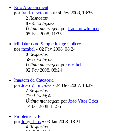
Erro Akocomment
por
frank newtonrep
»
04 Fev 2008, 18:36
2
Respostas
8766
Exibições
Última mensagem
por
frank newtonrep
05 Fev 2008, 11:35
Miniaturas no Simple Image Gallery
por
racabel
»
02 Fev 2008, 08:24
0
Respostas
5865
Exibições
Última mensagem
por
racabel
02 Fev 2008, 08:24
Imagem da Categoria
por
João Vitor Góes
»
24 Dez 2007, 18:39
2
Respostas
7393
Exibições
Última mensagem
por
João Vitor Góes
14 Jan 2008, 11:56
Problema JCE
por
Jorge Luis
»
03 Jan 2008, 18:21
4
Respostas