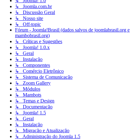
↳ Joomla! 1.0
↳ Joomla.com.br
↳ Discussão Geral
↳ Nosso site
↳ Off-topic
Fórum - Joomla!Brasil (dados salvos de joomlabrasil.org e
mambobrasil.org)
↳ Críticas e Sugestões
↳ Joomla! 1.0.x
↳ Geral
↳ Instalação
↳ Componentes
↳ Comércio Eletrônico
↳ Sistema de Comunicação
↳ Zoom Gallery
↳ Módulos
↳ Mambots
↳ Temas e Design
↳ Documentação
↳ Joomla! 1.5
↳ Geral
↳ Instalação
↳ Migração e Atualização
↳ Administração do Joomla 1.5