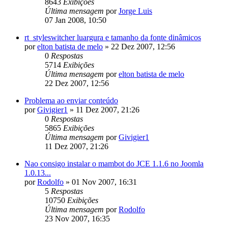
8643
Exibições
Última mensagem
por
Jorge Luis
07 Jan 2008, 10:50
rt_styleswitcher luargura e tamanho da fonte dinâmicos
por
elton batista de melo
»
22 Dez 2007, 12:56
0
Respostas
5714
Exibições
Última mensagem
por
elton batista de melo
22 Dez 2007, 12:56
Problema ao enviar conteúdo
por
Givigier1
»
11 Dez 2007, 21:26
0
Respostas
5865
Exibições
Última mensagem
por
Givigier1
11 Dez 2007, 21:26
Nao consigo instalar o mambot do JCE 1.1.6 no Joomla
1.0.13...
por
Rodolfo
»
01 Nov 2007, 16:31
5
Respostas
10750
Exibições
Última mensagem
por
Rodolfo
23 Nov 2007, 16:35