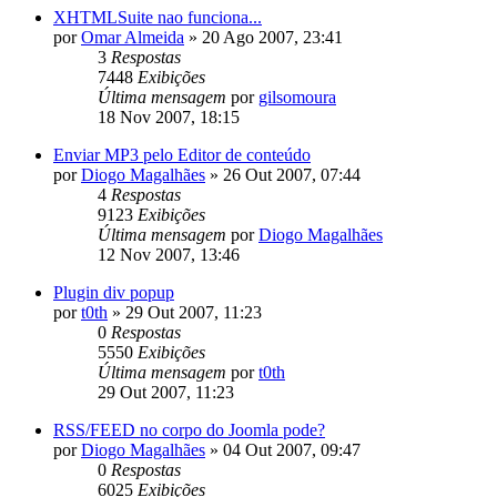
XHTMLSuite nao funciona...
por
Omar Almeida
»
20 Ago 2007, 23:41
3
Respostas
7448
Exibições
Última mensagem
por
gilsomoura
18 Nov 2007, 18:15
Enviar MP3 pelo Editor de conteúdo
por
Diogo Magalhães
»
26 Out 2007, 07:44
4
Respostas
9123
Exibições
Última mensagem
por
Diogo Magalhães
12 Nov 2007, 13:46
Plugin div popup
por
t0th
»
29 Out 2007, 11:23
0
Respostas
5550
Exibições
Última mensagem
por
t0th
29 Out 2007, 11:23
RSS/FEED no corpo do Joomla pode?
por
Diogo Magalhães
»
04 Out 2007, 09:47
0
Respostas
6025
Exibições