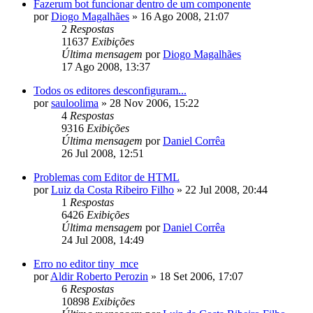
Fazerum bot funcionar dentro de um componente
por
Diogo Magalhães
»
16 Ago 2008, 21:07
2
Respostas
11637
Exibições
Última mensagem
por
Diogo Magalhães
17 Ago 2008, 13:37
Todos os editores desconfiguram...
por
sauloolima
»
28 Nov 2006, 15:22
4
Respostas
9316
Exibições
Última mensagem
por
Daniel Corrêa
26 Jul 2008, 12:51
Problemas com Editor de HTML
por
Luiz da Costa Ribeiro Filho
»
22 Jul 2008, 20:44
1
Respostas
6426
Exibições
Última mensagem
por
Daniel Corrêa
24 Jul 2008, 14:49
Erro no editor tiny_mce
por
Aldir Roberto Perozin
»
18 Set 2006, 17:07
6
Respostas
10898
Exibições