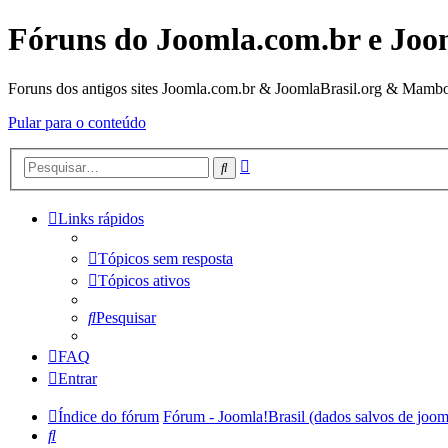
Fóruns do Joomla.com.br e Joo
Foruns dos antigos sites Joomla.com.br & JoomlaBrasil.org & Mambo
Pular para o conteúdo
Pesquisa
Pesquisar
avançada
Links rápidos
Tópicos sem resposta
Tópicos ativos
Pesquisar
FAQ
Entrar
Índice do fórum
Fórum - Joomla!Brasil (dados salvos de joom
Pesquisar