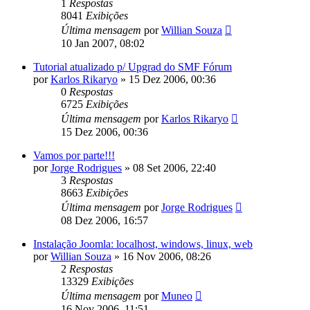
1
Respostas
8041
Exibições
Última mensagem
por
Willian Souza
10 Jan 2007, 08:02
Tutorial atualizado p/ Upgrad do SMF Fórum
por
Karlos Rikaryo
»
15 Dez 2006, 00:36
0
Respostas
6725
Exibições
Última mensagem
por
Karlos Rikaryo
15 Dez 2006, 00:36
Vamos por parte!!!
por
Jorge Rodrigues
»
08 Set 2006, 22:40
3
Respostas
8663
Exibições
Última mensagem
por
Jorge Rodrigues
08 Dez 2006, 16:57
Instalação Joomla: localhost, windows, linux, web
por
Willian Souza
»
16 Nov 2006, 08:26
2
Respostas
13329
Exibições
Última mensagem
por
Muneo
16 Nov 2006, 11:51