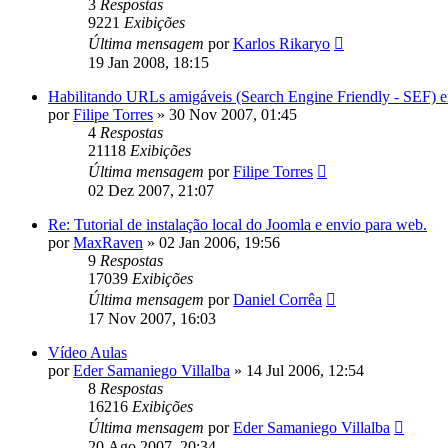
3
Respostas
9221
Exibições
Última mensagem
por
Karlos Rikaryo
19 Jan 2008, 18:15
Habilitando URLs amigáveis (Search Engine Friendly - SEF) em
por
Filipe Torres
»
30 Nov 2007, 01:45
4
Respostas
21118
Exibições
Última mensagem
por
Filipe Torres
02 Dez 2007, 21:07
Re: Tutorial de instalação local do Joomla e envio para web.
por
MaxRaven
»
02 Jan 2006, 19:56
9
Respostas
17039
Exibições
Última mensagem
por
Daniel Corrêa
17 Nov 2007, 16:03
Vídeo Aulas
por
Eder Samaniego Villalba
»
14 Jul 2006, 12:54
8
Respostas
16216
Exibições
Última mensagem
por
Eder Samaniego Villalba
20 Ago 2007, 20:34