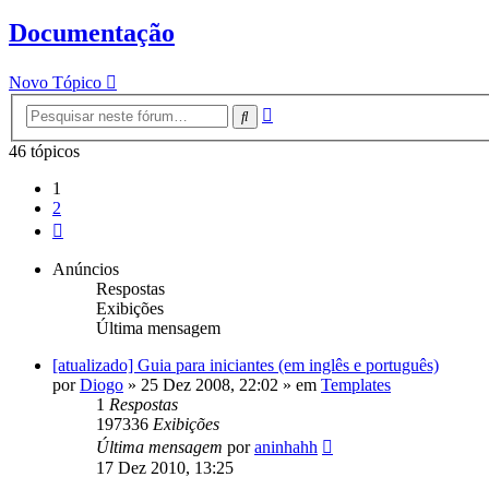
Documentação
Novo Tópico
Pesquisa
Pesquisar
avançada
46 tópicos
1
2
Próximo
Anúncios
Respostas
Exibições
Última mensagem
[atualizado] Guia para iniciantes (em inglês e português)
por
Diogo
»
25 Dez 2008, 22:02
» em
Templates
1
Respostas
197336
Exibições
Última mensagem
por
aninhahh
17 Dez 2010, 13:25