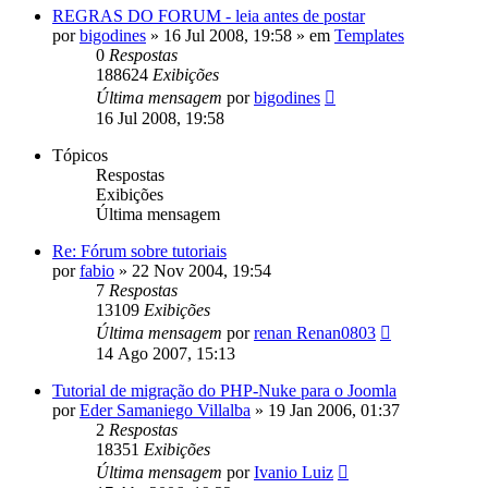
REGRAS DO FORUM - leia antes de postar
por
bigodines
»
16 Jul 2008, 19:58
» em
Templates
0
Respostas
188624
Exibições
Última mensagem
por
bigodines
16 Jul 2008, 19:58
Tópicos
Respostas
Exibições
Última mensagem
Re: Fórum sobre tutoriais
por
fabio
»
22 Nov 2004, 19:54
7
Respostas
13109
Exibições
Última mensagem
por
renan Renan0803
14 Ago 2007, 15:13
Tutorial de migração do PHP-Nuke para o Joomla
por
Eder Samaniego Villalba
»
19 Jan 2006, 01:37
2
Respostas
18351
Exibições
Última mensagem
por
Ivanio Luiz