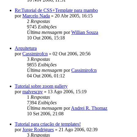
Re:Tutorial de CSS+Template para mambo
por
Marcelo Nada
»
20 Abr 2005, 16:15
2
Respostas
9745
Exibições
Última mensagem
por
Willian Souza
10 Out 2006, 15:18
Arquitetura
por
Cassimirofcn
»
02 Out 2006, 20:56
3
Respostas
9855
Exibições
Última mensagem
por
Cassimirofcn
04 Out 2006, 01:12
Tutorial sobre zoom gallery
por
malvescpv
»
13 Ago 2006, 15:19
1
Respostas
7394
Exibições
Última mensagem
por
Andrei R. Thomaz
10 Set 2006, 21:08
Tutorial para criação de templates!
por
Jorge Rodrigues
»
21 Ago 2006, 02:39
3
Respostas