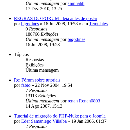
Última mensagem
por
aninhahh
17 Dez 2010, 13:25
REGRAS DO FORUM - leia antes de postar
por
bigodines
»
16 Jul 2008, 19:58
» em
Templates
0
Respostas
188766
Exibições
Última mensagem
por
bigodines
16 Jul 2008, 19:58
Tópicos
Respostas
Exibições
Última mensagem
Re: Fórum sobre tutoriais
por
fabio
»
22 Nov 2004, 19:54
7
Respostas
13113
Exibições
Última mensagem
por
renan Renan0803
14 Ago 2007, 15:13
Tutorial de migração do PHP-Nuke para o Joomla
por
Eder Samaniego Villalba
»
19 Jan 2006, 01:37
2
Respostas