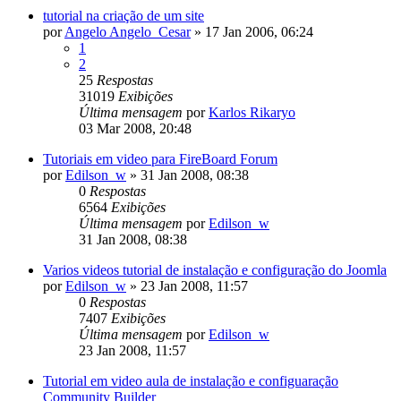
tutorial na criação de um site
por
Angelo Angelo_Cesar
»
17 Jan 2006, 06:24
1
2
25
Respostas
31019
Exibições
Última mensagem
por
Karlos Rikaryo
03 Mar 2008, 20:48
Tutoriais em video para FireBoard Forum
por
Edilson_w
»
31 Jan 2008, 08:38
0
Respostas
6564
Exibições
Última mensagem
por
Edilson_w
31 Jan 2008, 08:38
Varios videos tutorial de instalação e configuração do Joomla
por
Edilson_w
»
23 Jan 2008, 11:57
0
Respostas
7407
Exibições
Última mensagem
por
Edilson_w
23 Jan 2008, 11:57
Tutorial em video aula de instalação e configuaração
Community Builder