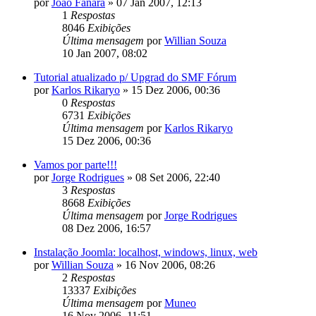
por
João Fanara
»
07 Jan 2007, 12:13
1
Respostas
8046
Exibições
Última mensagem
por
Willian Souza
10 Jan 2007, 08:02
Tutorial atualizado p/ Upgrad do SMF Fórum
por
Karlos Rikaryo
»
15 Dez 2006, 00:36
0
Respostas
6731
Exibições
Última mensagem
por
Karlos Rikaryo
15 Dez 2006, 00:36
Vamos por parte!!!
por
Jorge Rodrigues
»
08 Set 2006, 22:40
3
Respostas
8668
Exibições
Última mensagem
por
Jorge Rodrigues
08 Dez 2006, 16:57
Instalação Joomla: localhost, windows, linux, web
por
Willian Souza
»
16 Nov 2006, 08:26
2
Respostas
13337
Exibições
Última mensagem
por
Muneo
16 Nov 2006, 11:51