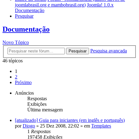
joomlabrasil.org e mambobrasil.org)
Joomla! 1.0.x
Documentação
Pesquisar
Documentação
Novo Tópico
Pesquisa avançada
Pesquisar
46 tópicos
1
2
Próximo
Anúncios
Respostas
Exibições
Última mensagem
[atualizado] Guia para iniciantes (em inglês e português)
por
Diogo
»
25 Dez 2008, 22:02
» em
Templates
1
Respostas
197458
Exibições