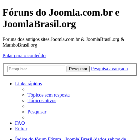
Fóruns do Joomla.com.br e
JoomlaBrasil.org
Foruns dos antigos sites Joomla.com.br & JoomlaBrasil.org &
MamboBrasil.org
Pular para o conteúdo
Pesquisa avançada
Pesquisar
Links rápidos
Tópicos sem resposta
Tópicos ativos
Pesquisar
FAQ
Entrar
Índice do fórum
Fórum - Joomla!Brasil (dados salvos de