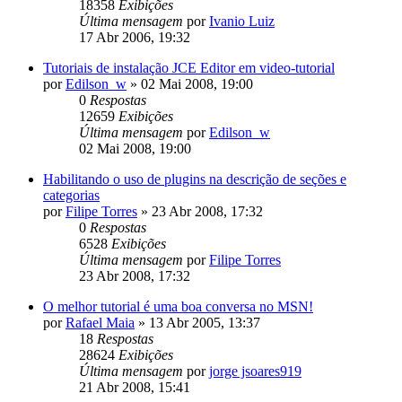
18358
Exibições
Última mensagem
por
Ivanio Luiz
17 Abr 2006, 19:32
Tutoriais de instalação JCE Editor em video-tutorial
por
Edilson_w
»
02 Mai 2008, 19:00
0
Respostas
12659
Exibições
Última mensagem
por
Edilson_w
02 Mai 2008, 19:00
Habilitando o uso de plugins na descrição de seções e
categorias
por
Filipe Torres
»
23 Abr 2008, 17:32
0
Respostas
6528
Exibições
Última mensagem
por
Filipe Torres
23 Abr 2008, 17:32
O melhor tutorial é uma boa conversa no MSN!
por
Rafael Maia
»
13 Abr 2005, 13:37
18
Respostas
28624
Exibições
Última mensagem
por
jorge jsoares919
21 Abr 2008, 15:41