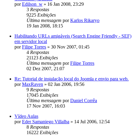
por
Edilson_w
»
16 Jan 2008, 23:29
3
Respostas
9225
Exibições
Última mensagem
por
Karlos Rikaryo
19 Jan 2008, 18:15
Habilitando URLs amigáveis (Search Engine Friendly - SEF)
em servidor local
por
Filipe Torres
»
30 Nov 2007, 01:45
4
Respostas
21123
Exibições
Última mensagem
por
Filipe Torres
02 Dez 2007, 21:07
Re: Tutorial de instalação local do Joomla e envio para web.
por
MaxRaven
»
02 Jan 2006, 19:56
9
Respostas
17045
Exibições
Última mensagem
por
Daniel Corrêa
17 Nov 2007, 16:03
Vídeo Aulas
por
Eder Samaniego Villalba
»
14 Jul 2006, 12:54
8
Respostas
16222
Exibições