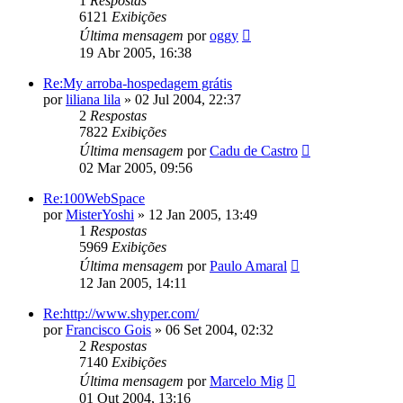
1
Respostas
6121
Exibições
Última mensagem
por
oggy
19 Abr 2005, 16:38
Re:My arroba-hospedagem grátis
por
liliana lila
»
02 Jul 2004, 22:37
2
Respostas
7822
Exibições
Última mensagem
por
Cadu de Castro
02 Mar 2005, 09:56
Re:100WebSpace
por
MisterYoshi
»
12 Jan 2005, 13:49
1
Respostas
5969
Exibições
Última mensagem
por
Paulo Amaral
12 Jan 2005, 14:11
Re:http://www.shyper.com/
por
Francisco Gois
»
06 Set 2004, 02:32
2
Respostas
7140
Exibições
Última mensagem
por
Marcelo Mig
01 Out 2004, 13:16