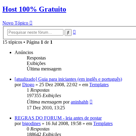
Host 100% Gratuito
Novo Tópico
Pesquisa
Pesquisar
avançada
15 tópicos • Página
1
de
1
Anúncios
Respostas
Exibições
Última mensagem
[atualizado] Guia para iniciantes (em inglês e português)
por
Diogo
»
25 Dez 2008, 22:02
» em
Templates
1
Respostas
197355
Exibições
Última mensagem
por
aninhahh
17 Dez 2010, 13:25
REGRAS DO FORUM - leia antes de postar
por
bigodines
»
16 Jul 2008, 19:58
» em
Templates
0
Respostas
188642
Exibições