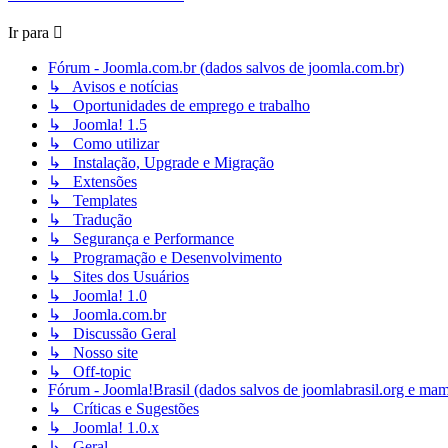
Ir para
Fórum - Joomla.com.br (dados salvos de joomla.com.br)
↳ Avisos e notícias
↳ Oportunidades de emprego e trabalho
↳ Joomla! 1.5
↳ Como utilizar
↳ Instalação, Upgrade e Migração
↳ Extensões
↳ Templates
↳ Tradução
↳ Segurança e Performance
↳ Programação e Desenvolvimento
↳ Sites dos Usuários
↳ Joomla! 1.0
↳ Joomla.com.br
↳ Discussão Geral
↳ Nosso site
↳ Off-topic
Fórum - Joomla!Brasil (dados salvos de joomlabrasil.org e mam
↳ Críticas e Sugestões
↳ Joomla! 1.0.x
↳ Geral