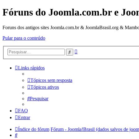
Fóruns do Joomla.com.br e Joo
Foruns dos antigos sites Joomla.com.br & JoomlaBrasil.org & Mambo
Pular para o conteúdo
Pesquisa
Pesquisar
avançada
Links rápidos
Tópicos sem resposta
Tópicos ativos
Pesquisar
FAQ
Entrar
Índice do fórum
Fórum - Joomla!Brasil (dados salvos de joom
Pesquisar