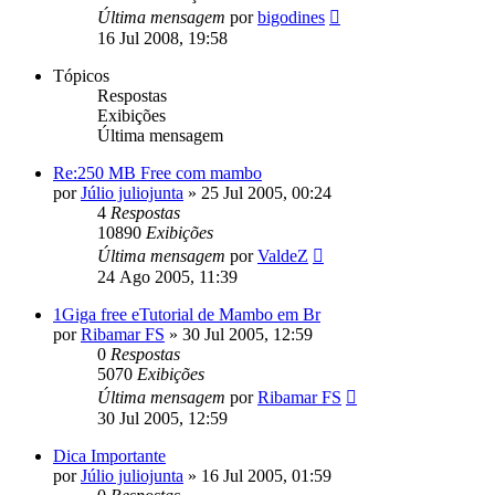
Última mensagem
por
bigodines
16 Jul 2008, 19:58
Tópicos
Respostas
Exibições
Última mensagem
Re:250 MB Free com mambo
por
Júlio juliojunta
»
25 Jul 2005, 00:24
4
Respostas
10890
Exibições
Última mensagem
por
ValdeZ
24 Ago 2005, 11:39
1Giga free eTutorial de Mambo em Br
por
Ribamar FS
»
30 Jul 2005, 12:59
0
Respostas
5070
Exibições
Última mensagem
por
Ribamar FS
30 Jul 2005, 12:59
Dica Importante
por
Júlio juliojunta
»
16 Jul 2005, 01:59