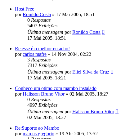
Host Free
por
Ronildo Costa
»
17 Mai 2005, 18:51
0
Respostas
5407
Exibições
Última mensagem
por
Ronildo Costa
17 Mai 2005, 18:51
Re:esse é o melhor eu acho!
por
carlos mafre
»
14 Nov 2004, 02:22
3
Respostas
7317
Exibições
Última mensagem
por
Eliel Silva da Cruz
17 Mai 2005, 18:21
Conheco um otimo com mambo instalado
por
Halisson Bruno Vitor
»
02 Mai 2005, 18:27
0
Respostas
4997
Exibições
Última mensagem
por
Halisson Bruno Vitor
02 Mai 2005, 18:27
Re:Suporte ao Mambo
por
marcus gregorio
»
19 Abr 2005, 13:52