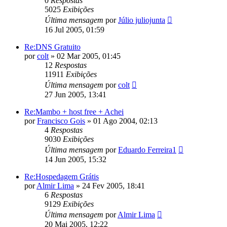
0
Respostas
5025
Exibições
Última mensagem
por
Júlio juliojunta
16 Jul 2005, 01:59
Re:DNS Gratuito
por
colt
»
02 Mar 2005, 01:45
12
Respostas
11911
Exibições
Última mensagem
por
colt
27 Jun 2005, 13:41
Re:Mambo + host free + Achei
por
Francisco Gois
»
01 Ago 2004, 02:13
4
Respostas
9030
Exibições
Última mensagem
por
Eduardo Ferreira1
14 Jun 2005, 15:32
Re:Hospedagem Grátis
por
Almir Lima
»
24 Fev 2005, 18:41
6
Respostas
9129
Exibições
Última mensagem
por
Almir Lima
20 Mai 2005, 12:22