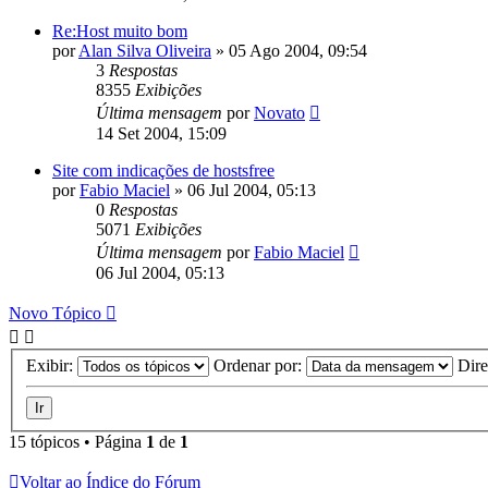
Re:Host muito bom
por
Alan Silva Oliveira
»
05 Ago 2004, 09:54
3
Respostas
8355
Exibições
Última mensagem
por
Novato
14 Set 2004, 15:09
Site com indicações de hostsfree
por
Fabio Maciel
»
06 Jul 2004, 05:13
0
Respostas
5071
Exibições
Última mensagem
por
Fabio Maciel
06 Jul 2004, 05:13
Novo Tópico
Exibir:
Ordenar por:
Dir
15 tópicos • Página
1
de
1
Voltar ao Índice do Fórum